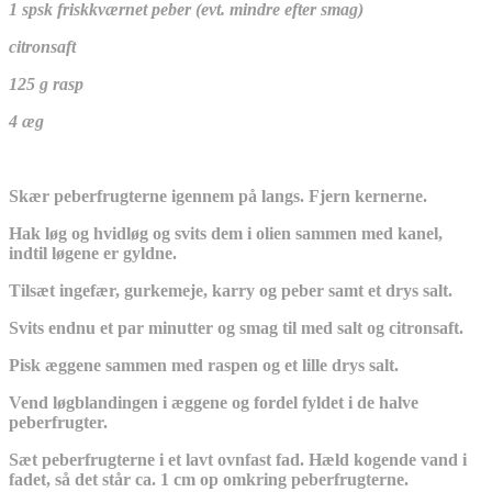
1 spsk friskkværnet peber (evt. mindre efter smag)
citronsaft
125 g rasp
4 æg
Skær peberfrugterne igennem på langs. Fjern kernerne.
Hak løg og hvidløg og svits dem i olien sammen med kanel,
indtil løgene er gyldne.
Tilsæt ingefær, gurkemeje, karry og peber samt et drys salt.
Svits endnu et par minutter og smag til med salt og citronsaft.
Pisk æggene sammen med raspen og et lille drys salt.
Vend løgblandingen i æggene og fordel fyldet i de halve
peberfrugter.
Sæt peberfrugterne i et lavt ovnfast fad. Hæld kogende vand i
fadet, så det står ca. 1 cm op omkring peberfrugterne.