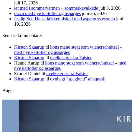
juli 17, 2026
let mad i sommervarmen – sommerkavalkade
juli 3, 2026
pizza med nye kartofler og asparges
juni 26, 2026
festlig Sct. Hans: lækker afsked med aspargessæsonen
juni
19, 2026
Seneste kommentarer
Kirsten Skaarup
til
lions mane stegt som wienerschnitzel –
med nye kartofler og asparges
Kirsten Skaarup
til
mælkeærter fra Falster
Hanne Aarup
til
lions mane stegt som wienerschnitzel – med
nye kartofler og asparges
Scarlet Daniel
til
mælkeærter fra Falster
Kirsten Skaarup
til
ovnbagt “spaghetti” af squash
Bøger