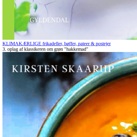
KLIMAKÆRLIGE frikadeller, bøffer, pateer & postejer
3. oplag af klassikeren om grøn "hakkemad"