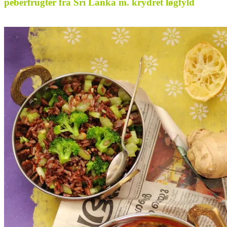
peberfrugter fra Sri Lanka m. krydret løgfyld