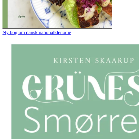
Ny bog om dansk nationalklenodie