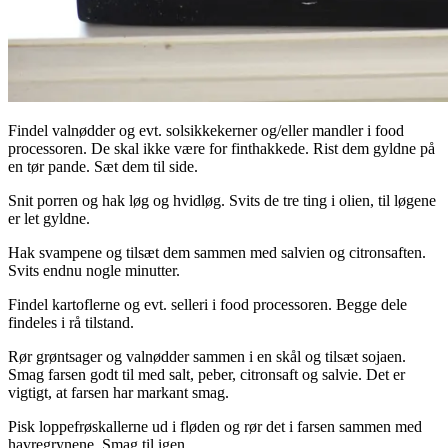
Findel valnødder og evt. solsikkekerner og/eller mandler i food
processoren. De skal ikke være for finthakkede. Rist dem gyldne på
en tør pande. Sæt dem til side.
Snit porren og hak løg og hvidløg. Svits de tre ting i olien, til løgene
er let gyldne.
Hak svampene og tilsæt dem sammen med salvien og citronsaften.
Svits endnu nogle minutter.
Findel kartoflerne og evt. selleri i food processoren. Begge dele
findeles i rå tilstand.
Rør grøntsager og valnødder sammen i en skål og tilsæt sojaen.
Smag farsen godt til med salt, peber, citronsaft og salvie. Det er
vigtigt, at farsen har markant smag.
Pisk loppefrøskallerne ud i fløden og rør det i farsen sammen med
havregrynene. Smag til igen.