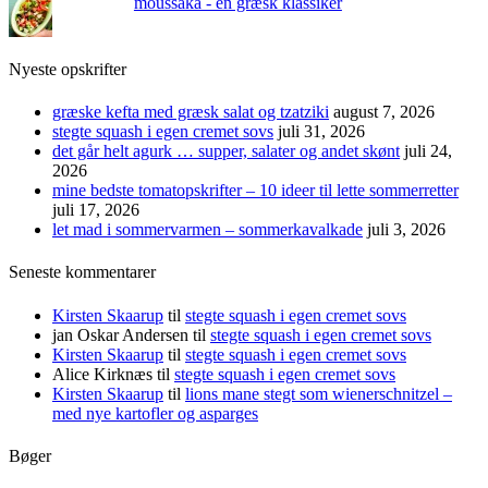
moussaka - en græsk klassiker
Nyeste opskrifter
græske kefta med græsk salat og tzatziki
august 7, 2026
stegte squash i egen cremet sovs
juli 31, 2026
det går helt agurk … supper, salater og andet skønt
juli 24,
2026
mine bedste tomatopskrifter – 10 ideer til lette sommerretter
juli 17, 2026
let mad i sommervarmen – sommerkavalkade
juli 3, 2026
Seneste kommentarer
Kirsten Skaarup
til
stegte squash i egen cremet sovs
jan Oskar Andersen
til
stegte squash i egen cremet sovs
Kirsten Skaarup
til
stegte squash i egen cremet sovs
Alice Kirknæs
til
stegte squash i egen cremet sovs
Kirsten Skaarup
til
lions mane stegt som wienerschnitzel –
med nye kartofler og asparges
Bøger