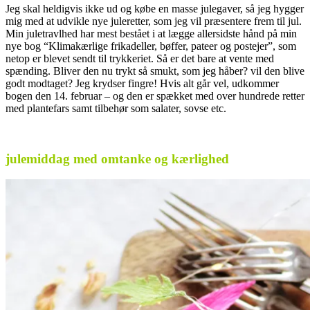
Jeg skal heldigvis ikke ud og købe en masse julegaver, så jeg hygger
mig med at udvikle nye juleretter, som jeg vil præsentere frem til jul.
Min juletravlhed har mest bestået i at lægge allersidste hånd på min
nye bog “Klimakærlige frikadeller, bøffer, pateer og postejer”, som
netop er blevet sendt til trykkeriet. Så er det bare at vente med
spænding. Bliver den nu trykt så smukt, som jeg håber? vil den blive
godt modtaget? Jeg krydser fingre! Hvis alt går vel, udkommer
bogen den 14. februar – og den er spækket med over hundrede retter
med plantefars samt tilbehør som salater, sovse etc.
.
julemiddag med omtanke og kærlighed