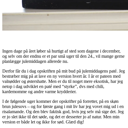
Ingen dage på året løber så hurtigt af sted som dagene i december,
og selv om der endnu er et par små uger til den 24., vil mange gerne
planlægge julemiddagen allerede nu.
Derfor får du i dag opskriften på mit bud på julemiddagens paté. Jeg
bestræber mig på at lave en ny version hvert år. I år er pateen med
valnødder og østershatte. Men er du til noget mere eksotisk, har jeg
netop i dag udviklet en paté med “styrke”, dvs med chili,
kardemomme og andre varme krydderier.
I de følgende uger kommer der opskrifter på forretter, på en skøn
brun julesovs – og for første gang i mit liv har jeg vovet mig ud i en
risalamande. Og den blev faktisk god, hvis jeg selv må sige det. Jeg
er jo slet ikke til det søde, og det er desserter jo af natur. Men min
version er både let og ikke for sød. Glæd dig!