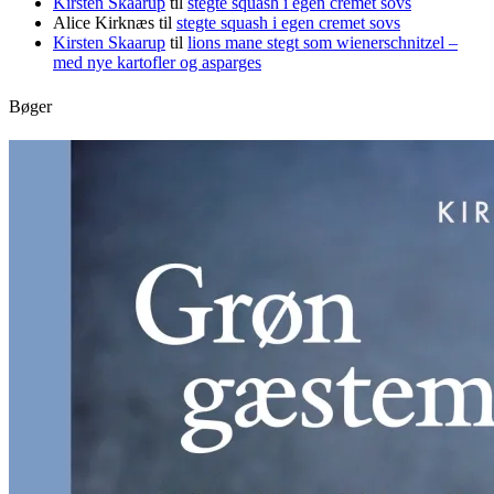
Kirsten Skaarup
til
stegte squash i egen cremet sovs
Alice Kirknæs
til
stegte squash i egen cremet sovs
Kirsten Skaarup
til
lions mane stegt som wienerschnitzel –
med nye kartofler og asparges
Bøger