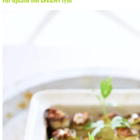
rul squash om lækkert fyld