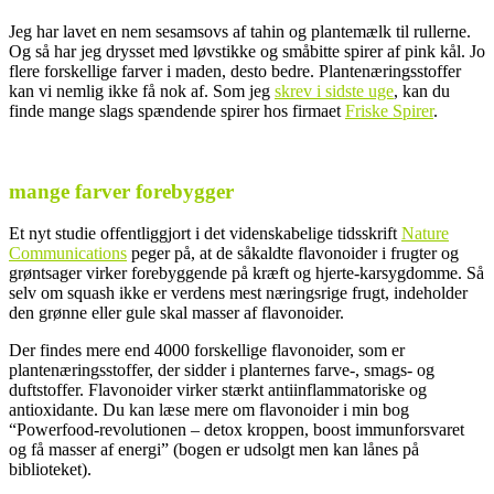
Jeg har lavet en nem sesamsovs af tahin og plantemælk til rullerne.
Og så har jeg drysset med løvstikke og småbitte spirer af pink kål. Jo
flere forskellige farver i maden, desto bedre. Plantenæringsstoffer
kan vi nemlig ikke få nok af. Som jeg
skrev i sidste uge
, kan du
finde mange slags spændende spirer hos firmaet
Friske Spirer
.
.
mange farver forebygger
Et nyt studie offentliggjort i det videnskabelige tidsskrift
Nature
Communications
peger på, at de såkaldte flavonoider i frugter og
grøntsager virker forebyggende på kræft og hjerte-karsygdomme. Så
selv om squash ikke er verdens mest næringsrige frugt, indeholder
den grønne eller gule skal masser af flavonoider.
Der findes mere end 4000 forskellige flavonoider, som er
plantenæringsstoffer, der sidder i planternes farve-, smags- og
duftstoffer. Flavonoider virker stærkt antiinflammatoriske og
antioxidante. Du kan læse mere om flavonoider i min bog
“Powerfood-revolutionen – detox kroppen, boost immunforsvaret
og få masser af energi” (bogen er udsolgt men kan lånes på
biblioteket).