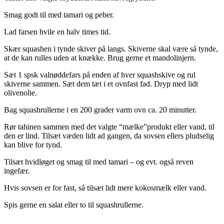
Smag godt til med tamari og peber.
Lad farsen hvile en halv times tid.
Skær squashen i tynde skiver på langs. Skiverne skal være så tynde,
at de kan rulles uden at knække. Brug gerne et mandolinjern.
Sæt 1 spsk valnøddefars på enden af hver squashskive og rul
skiverne sammen. Sæt dem tæt i et ovnfast fad. Dryp med lidt
olivenolie.
Bag squashrullerne i en 200 grader varm ovn ca. 20 minutter.
Rør tahinen sammen med det valgte “mælke”produkt eller vand, til
den er lind. Tilsæt væden lidt ad gangen, da sovsen ellers pludselig
kan blive for tynd.
Tilsæt hvidløget og smag til med tamari – og evt. også reven
ingefær.
Hvis sovsen er for fast, så tilsæt lidt mere kokosmælk eller vand.
Spis gerne en salat eller to til squashrullerne.
.