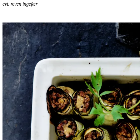
evt. reven ingefær
.