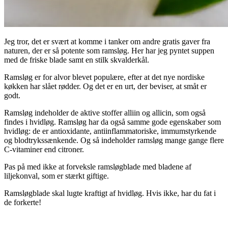
Jeg tror, det er svært at komme i tanker om andre gratis gaver fra
naturen, der er så potente som ramsløg. Her har jeg pyntet suppen
med de friske blade samt en stilk skvalderkål.
Ramsløg er for alvor blevet populære, efter at det nye nordiske
køkken har slået rødder. Og det er en urt, der beviser, at småt er
godt.
Ramsløg indeholder de aktive stoffer alliin og allicin, som også
findes i hvidløg. Ramsløg har da også samme gode egenskaber som
hvidløg: de er antioxidante, antiinflammatoriske, immumstyrkende
og blodtrykssænkende. Og så indeholder ramsløg mange gange flere
C-vitaminer end citroner.
Pas på med ikke at forveksle ramsløgblade med bladene af
liljekonval, som er stærkt giftige.
Ramsløgblade skal lugte kraftigt af hvidløg. Hvis ikke, har du fat i
de forkerte!
.