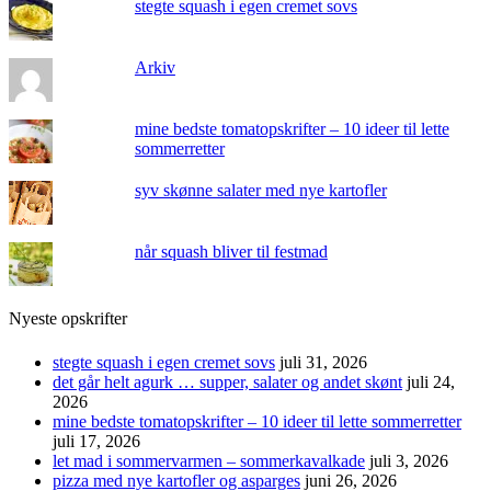
stegte squash i egen cremet sovs
Arkiv
mine bedste tomatopskrifter – 10 ideer til lette
sommerretter
syv skønne salater med nye kartofler
når squash bliver til festmad
Nyeste opskrifter
stegte squash i egen cremet sovs
juli 31, 2026
det går helt agurk … supper, salater og andet skønt
juli 24,
2026
mine bedste tomatopskrifter – 10 ideer til lette sommerretter
juli 17, 2026
let mad i sommervarmen – sommerkavalkade
juli 3, 2026
pizza med nye kartofler og asparges
juni 26, 2026