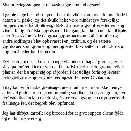
Skærtorsdagssuppen er en vaskeægte immunbooster!
I gamle dage bestod suppen af alle de vilde skud, man kunne finde i
naturen til påske, og det skulle helst være mindst syv forskellige.
Suppen var et hårdt tiltrængt tilskud af næringsstoffer efter en lang
vinter, fattig på friske grøntsager. Dengang kendte man ikke til køle-
eller fryseskabe. Alle de grove grøntsager som kål, kartofler og
andre rodfrugter blev opbevaret i en jordkule, og de sartere
grøntsager som grønne bønner og ærter blev saltet for at holde sig
nogle måneder ind i vinteren.
Det betød, at der ikke var mange vitaminer tilbage i grøntsagerne
sidst på foråret. Derfor var det fantastisk med alle de grønne, vilde
planter, der kæmper sig op af jorden i det tidlige forår og leverer
betragtelige mængder gode næringsstoffer, især C-vitamin.
I dag kan vi få friske grøntsager året rundt, men mon ikke mange
alligevel godt kan bruge en ordentlig sundheds-booster lige nu, hvor
forårstrætheden kan melde sig. Skærtorsdagssuppen er powerfood
fra længe før, det begreb blev opfundet!
Jeg har tilføjet kartofler og broccoli for at give suppen ekstra fylde
og endnu mere energi.
.