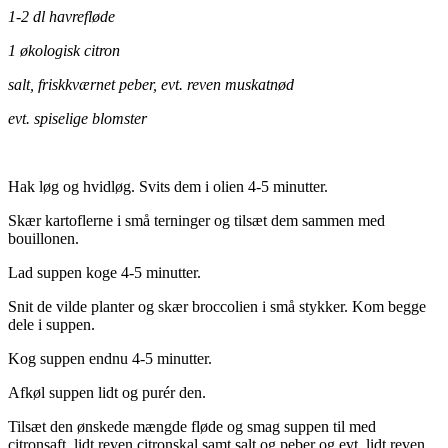
1-2 dl havrefløde
1 økologisk citron
salt, friskkværnet peber, evt. reven muskatnød
evt. spiselige blomster
Hak løg og hvidløg. Svits dem i olien 4-5 minutter.
Skær kartoflerne i små terninger og tilsæt dem sammen med
bouillonen.
Lad suppen koge 4-5 minutter.
Snit de vilde planter og skær broccolien i små stykker. Kom begge
dele i suppen.
Kog suppen endnu 4-5 minutter.
Afkøl suppen lidt og purér den.
Tilsæt den ønskede mængde fløde og smag suppen til med
citronsaft, lidt reven citronskal samt salt og peber og evt. lidt reven