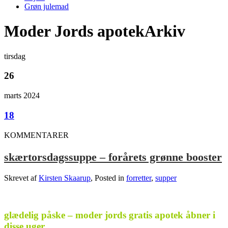
Grøn julemad
Moder Jords apotekArkiv
tirsdag
26
marts 2024
18
KOMMENTARER
skærtorsdagssuppe – forårets grønne booster
Skrevet af
Kirsten Skaarup
, Posted in
forretter
,
supper
.
glædelig påske – moder jords gratis apotek åbner i
disse uger