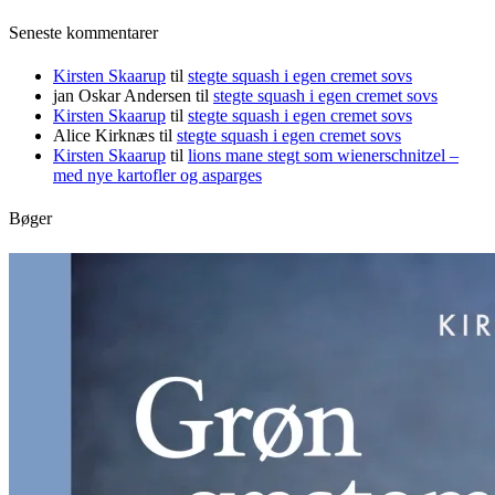
Seneste kommentarer
Kirsten Skaarup
til
stegte squash i egen cremet sovs
jan Oskar Andersen
til
stegte squash i egen cremet sovs
Kirsten Skaarup
til
stegte squash i egen cremet sovs
Alice Kirknæs
til
stegte squash i egen cremet sovs
Kirsten Skaarup
til
lions mane stegt som wienerschnitzel –
med nye kartofler og asparges
Bøger