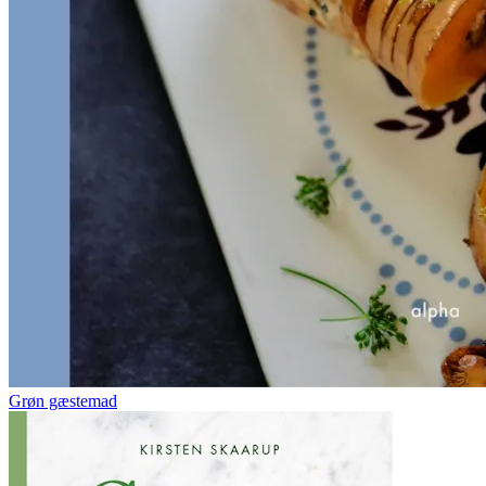
Grøn gæstemad