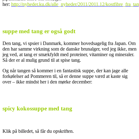
her:
http://nyheder.ku.dk/alle_nyheder/2011/2011.12/kostfibre_fra_ta
suppe med tang er også godt
Den tang, vi spsier i Danmark, kommer hovedsagelig fra Japan. Om
den har samme virkning som de danske brunalger, ved jeg ikke, men
jeg ved, at tang er smækfyldt med proteiner, vitaminer og mineraler.
Så der er al mulig grund til at spise tang.
Og når tangen så kommer i en fantastisk suppe, der kan jage alle
forkølelser ad Pommeren til, så er denne suppe værd at kaste sig
over – ikke mindst her i den mørke december:
spicy kokossuppe med tang
Klik på billedet, så får du opskriften.