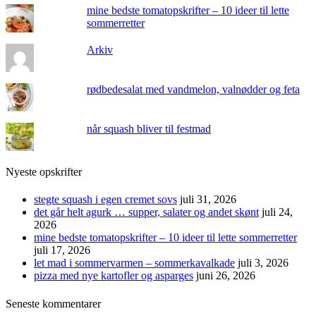
mine bedste tomatopskrifter – 10 ideer til lette
sommerretter
Arkiv
rødbedesalat med vandmelon, valnødder og feta
når squash bliver til festmad
Nyeste opskrifter
stegte squash i egen cremet sovs
juli 31, 2026
det går helt agurk … supper, salater og andet skønt
juli 24,
2026
mine bedste tomatopskrifter – 10 ideer til lette sommerretter
juli 17, 2026
let mad i sommervarmen – sommerkavalkade
juli 3, 2026
pizza med nye kartofler og asparges
juni 26, 2026
Seneste kommentarer