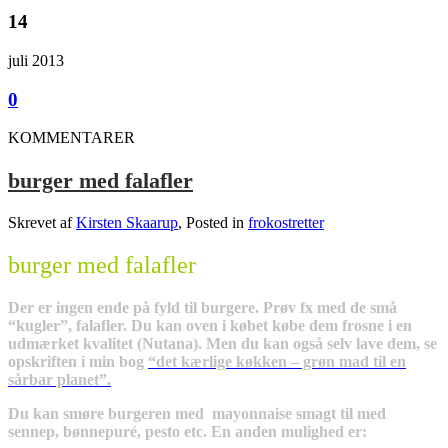
14
juli 2013
0
KOMMENTARER
burger med falafler
Skrevet af
Kirsten Skaarup
, Posted in
frokostretter
burger med falafler
Der er ingen ende på fyld til burgere. Prøv fx med de små
“kugler”, falafler. Du kan oven i købet købe dem frosne i en
udmærket kvalitet (Nutana). Men du kan også selv lave dem, se
opskriften i min bog
“det kærlige køkken – grøn mad til en
sårbar planet”.
Du kan smøre burgeren med mayonnaise smagt til med
sennep, bønnepuré, pesto etc. En anden mulighed er: