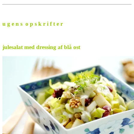
u g e n s o p s k r i f t e r
julesalat med dressi
ng af blå ost