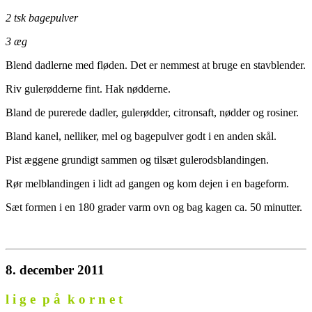
2 tsk bagepulver
3 æg
Blend dadlerne med fløden. Det er nemmest at bruge en stavblender.
Riv gulerødderne fint. Hak nødderne.
Bland de purerede dadler, gulerødder, citronsaft, nødder og rosiner.
Bland kanel, nelliker, mel og bagepulver godt i en anden skål.
Pist æggene grundigt sammen og tilsæt gulerodsblandingen.
Rør melblandingen i lidt ad gangen og kom dejen i en bageform.
Sæt formen i en 180 grader varm ovn og bag kagen ca. 50 minutter.
8. december 2011
l i g e p å k o r n e t