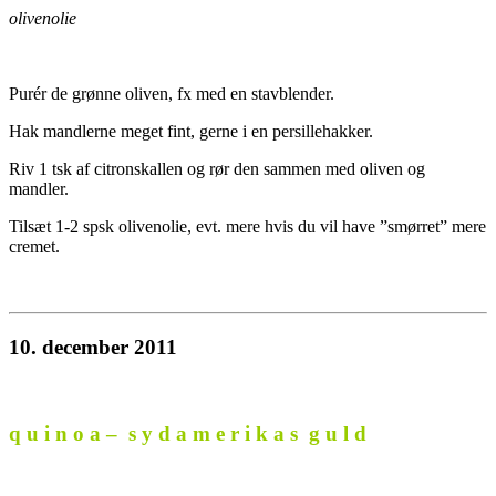
olivenolie
Purér de grønne oliven, fx med en stavblender.
Hak mandlerne meget fint, gerne i en persillehakker.
Riv 1 tsk af citronskallen og rør den sammen med oliven og
mandler.
Tilsæt 1-2 spsk olivenolie, evt. mere hvis du vil have ”smørret” mere
cremet.
10. december 2011
q u i n o a – s y d a m e r i k a s g u l d