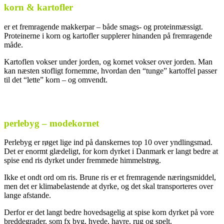
korn & kartofler
er et fremragende makkerpar – både smags- og proteinmæssigt.
Proteinerne i korn og kartofler supplerer hinanden på fremragende
måde.
Kartoflen vokser under jorden, og kornet vokser over jorden. Man
kan næsten stofligt fornemme, hvordan den “tunge” kartoffel passer
til det “lette” korn – og omvendt.
perlebyg – modekornet
Perlebyg er røget lige ind på danskernes top 10 over yndlingsmad.
Det er enormt glædeligt, for korn dyrket i Danmark er langt bedre at
spise end ris dyrket under fremmede himmelstrøg.
Ikke et ondt ord om ris. Brune ris er et fremragende næringsmiddel,
men det er klimabelastende at dyrke, og det skal transporteres over
lange afstande.
Derfor er det langt bedre hovedsagelig at spise korn dyrket på vore
breddegrader, som fx byg, hvede, havre, rug og spelt.