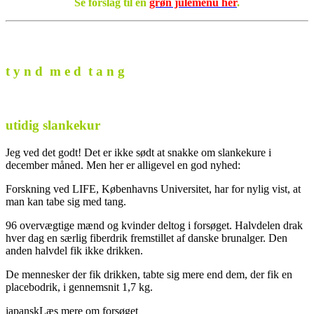
Se forslag til en
grøn julemenu her
.
t y n d m e d t a n g
utidig slankekur
Jeg ved det godt! Det er ikke sødt at snakke om slankekure i
december måned. Men her er alligevel en god nyhed:
Forskning ved LIFE, Københavns Universitet, har for nylig vist, at
man kan tabe sig med tang.
96 overvægtige mænd og kvinder deltog i forsøget. Halvdelen drak
hver dag en særlig fiberdrik fremstillet af danske brunalger. Den
anden halvdel fik ikke drikken.
De mennesker der fik drikken, tabte sig mere end dem, der fik en
placebodrik, i gennemsnit 1,7 kg.
japanskLæs mere om forsøget