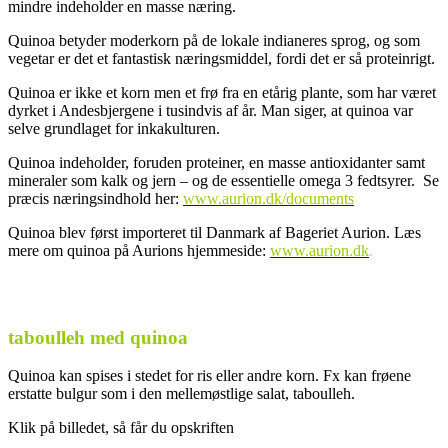
mindre indeholder en masse næring.
Quinoa betyder moderkorn på de lokale indianeres sprog, og som
vegetar er det et fantastisk næringsmiddel, fordi det er så proteinrigt.
Quinoa er ikke et korn men et frø fra en etårig plante, som har været
dyrket i Andesbjergene i tusindvis af år. Man siger, at quinoa var
selve grundlaget for inkakulturen.
Quinoa indeholder, foruden proteiner, en masse antioxidanter samt
mineraler som kalk og jern – og de essentielle omega 3 fedtsyrer. Se
præcis næringsindhold her:
www.aurion.dk/documents
Quinoa blev først importeret til Danmark af Bageriet Aurion. Læs
mere om quinoa på Aurions hjemmeside:
www.aurion.dk
.
taboulleh med quinoa
Quinoa kan spises i stedet for ris eller andre korn. Fx kan frøene
erstatte bulgur som i den mellemøstlige salat, taboulleh.
Klik på billedet, så får du opskriften