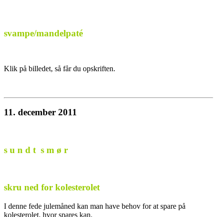
svampe/mandelpaté
Klik på billedet, så får du opskriften.
11. december 2011
s u n d t s m ø r
skru ned for kolesterolet
I denne fede julemåned kan man have behov for at spare på
kolesterolet, hvor spares kan.