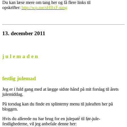
Du kan læse mere om tang her og få flere links til
opskrifter:
http://wp.me/sHBxF-tang
13. december 2011
j u l e m a d e n
festlig julemad
Jeg er i fuld gang med at lægge sidste hånd på mit forslag til årets
julemiddag.
På torsdag kan du finde en splinterny menu til juleaften her på
bloggen.
Hvis du allerede nu har brug for en julepaté til før-jule-
festlighederne, vil jeg anbefale denne her: