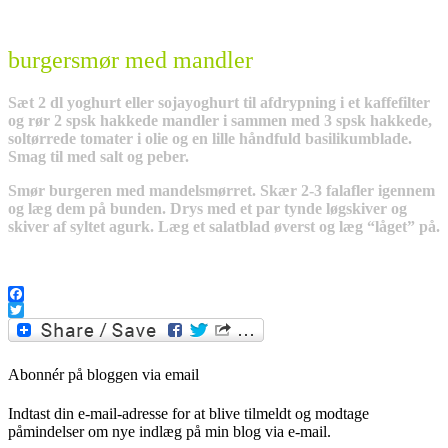
burgersmør med mandler
Sæt 2 dl yoghurt eller sojayoghurt til afdrypning i et kaffefilter
og rør 2 spsk hakkede mandler i sammen med 3 spsk hakkede,
soltørrede tomater i olie og en lille håndfuld basilikumblade.
Smag til med salt og peber.
Smør burgeren med mandelsmørret. Skær 2-3 falafler igennem
og læg dem på bunden. Drys med et par tynde løgskiver og
skiver af syltet agurk. Læg et salatblad øverst og læg “låget” på.
Facebook
Twitter
Abonnér på bloggen via email
Indtast din e-mail-adresse for at blive tilmeldt og modtage
påmindelser om nye indlæg på min blog via e-mail.