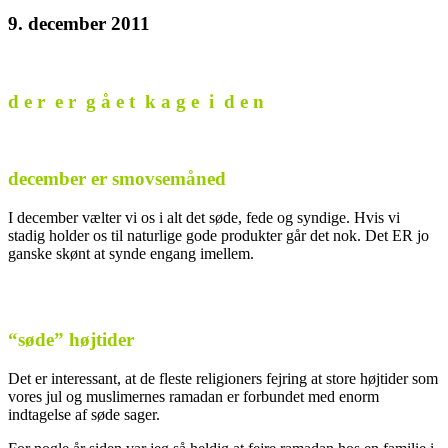
9. december 2011
d e r e r g å e t k a g e i d e n
december er smovsemåned
I december vælter vi os i alt det søde, fede og syndige. Hvis vi
stadig holder os til naturlige gode produkter går det nok. Det ER jo
ganske skønt at synde engang imellem.
“søde” højtider
Det er interessant, at de fleste religioners fejring at store højtider som
vores jul og muslimernes ramadan er forbundet med enorm
indtagelse af søde sager.