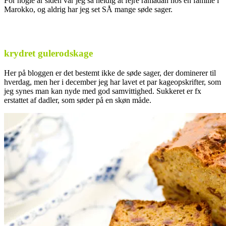
For nogle år siden var jeg så heldig at fejre ramadan hos en familie i
Marokko, og aldrig har jeg set SÅ mange søde sager.
krydret gulerodskage
Her på bloggen er det bestemt ikke de søde sager, der dominerer til
hverdag, men her i december jeg har lavet et par kageopskrifter, som
jeg synes man kan nyde med god samvittighed. Sukkeret er fx
erstattet af dadler, som søder på en skøn måde.