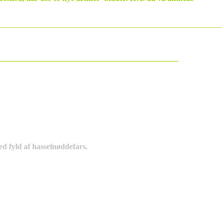
________________________________________________________
_____________________________________________
med fyld af hasselnøddefars.