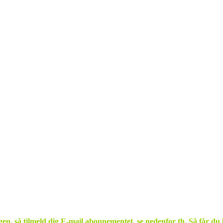
ggen, så tilmeld dig E-mail abonnementet, se nedenfor th. Så får du