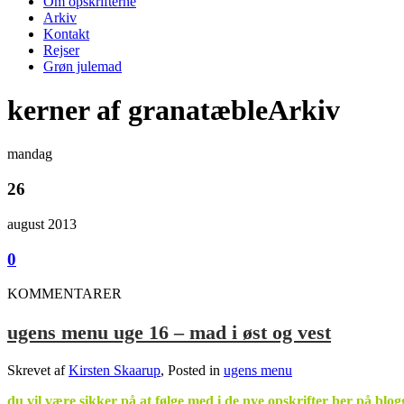
Om opskrifterne
Arkiv
Kontakt
Rejser
Grøn julemad
kerner af granatæbleArkiv
mandag
26
august 2013
0
KOMMENTARER
ugens menu uge 16 – mad i øst og vest
Skrevet af
Kirsten Skaarup
, Posted in
ugens menu
du vil være sikker på at følge med i de nye opskrifter her på blo