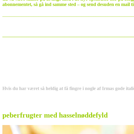
abonnementet, så gå ind samme sted – og send desuden en mail t
_______________________________________________________
_______________________________________________________
Hvis du har været så heldig at få fingre i nogle af Irmas gode ital
peberfrugter med hasselnøddefyld