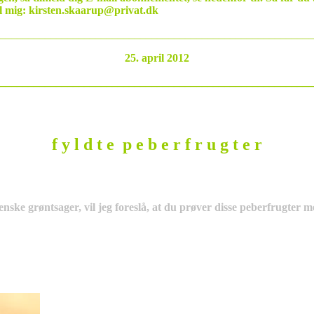
il mig: kirsten.skaarup@privat.dk
________________________________________________________
25. april 2012
________________________________________________________
f y l d t e p e b e r f r u g t e r
ienske grøntsager, vil jeg foreslå, at du prøver disse peberfrugter 