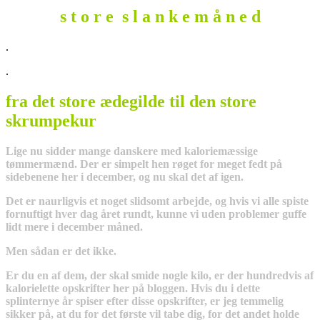
s t o r e s l a n k e m å n e d
.
.
fra det store ædegilde til den store
skrumpekur
Lige nu sidder mange danskere med kaloriemæssige
tømmermænd. Der er simpelt hen røget for meget fedt på
sidebenene her i december, og nu skal det af igen.
Det er naurligvis et noget slidsomt arbejde, og hvis vi alle spiste
fornuftigt hver dag året rundt, kunne vi uden problemer guffe
lidt mere i december måned.
Men sådan er det ikke.
Er du en af dem, der skal smide nogle kilo, er der hundredvis af
kalorielette opskrifter her på bloggen. Hvis du i dette
splinternye år spiser efter disse opskrifter, er jeg temmelig
sikker på, at du for det første vil tabe dig, for det andet holde