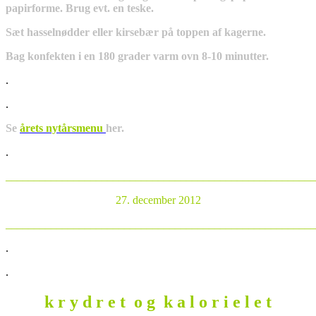
papirforme. Brug evt. en teske.
Sæt hasselnødder eller kirsebær på toppen af kagerne.
Bag konfekten i en 180 grader varm ovn 8-10 minutter.
.
.
Se
årets nytårsmenu
her.
.
_______________________________________________________
27. december 2012
_______________________________________________________
.
.
k r y d r e t o g k a l o r i e l e t