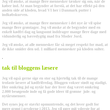
Jeg vil ønske, at mange flere mennesker tænker sig om, når de
køber ind. At man begynder at forstå, at det har effekt på den
anden side af kloden, hvad VI her i Danmark putter i
indkøbskurven.
Jeg vil ønske, at mange flere mennesker i det nye år vil spise
mange flere grøntager. Jeg vil ønske at de begynder med en
enkelt kødfri dag og langsomt inddrager mange flere dage med
vidunderlig og bæredygtig mad fra Moder Jord.
Jeg vil ønske, at alle mennesker får så meget respekt for mad, at
de ikke smider den ud. 1 milliard mennesker på kloden sulter.
.
tak til bloggens læsere
Jeg vil også gerne sige en stor og hjertelig tak til de mange
trofaste læsere af kødfrifredag. Bloggen vokser stødt og stadigt.
Her omkring jul og nytår har der hver dag været omkring
2.000 besøgende inde og få gode ideer til grønne jule- og
nytårsmenuer.
Det synes jeg er stærkt opmuntrende, og det lover godt for
mere grønt i gryderne i 2013. Jeg vil gøre mit yderste for at