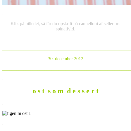
.
Klik på billedet, så får du opskrift på cannelloni af selleri m.
spinatfyld.
.
_______________________________________________________
30. december 2012
_______________________________________________________
.
o s t s o m d e s s e r t
.
.