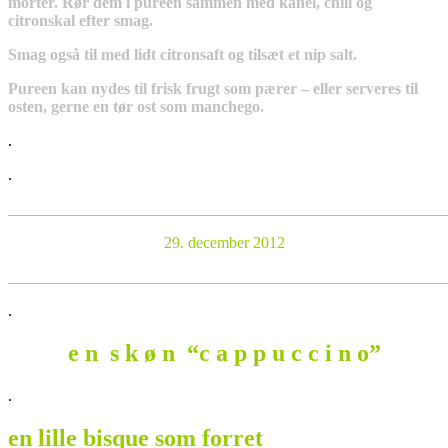
morter. Rør dem i pureen sammen med kanel, chili og
citronskal efter smag.
Smag også til med lidt citronsaft og tilsæt et nip salt.
Pureen kan nydes til frisk frugt som pærer – eller serveres til
osten, gerne en tør ost som manchego.
.
.
_______________________________________________________
29. december 2012
_______________________________________________________
.
e n s k ø n “c a p p u c c i n o”
.
en lille bisque som forret