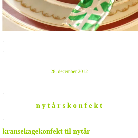
.
.
______________________________________________________
28. december 2012
______________________________________________________
.
n y t å r s k o n f e k t
.
kransekagekonfekt til nytår