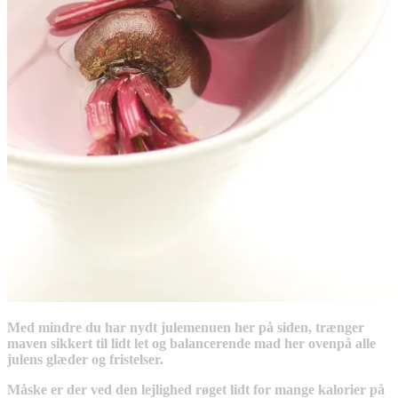
Med mindre du har nydt julemenuen her på siden, trænger
maven sikkert til lidt let og balancerende mad her ovenpå alle
julens glæder og fristelser.
Måske er der ved den lejlighed røget lidt for mange kalorier på