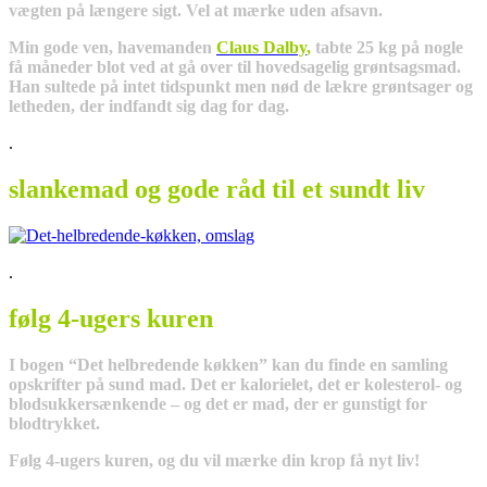
vægten på længere sigt. Vel at mærke uden afsavn.
Min gode ven, havemanden
Claus Dalby
,
tabte 25 kg på nogle
få måneder blot ved at gå over til hovedsagelig grøntsagsmad.
Han sultede på intet tidspunkt men nød de lækre grøntsager og
letheden, der indfandt sig dag for dag.
.
slankemad og gode råd til et sundt liv
.
følg 4-ugers kuren
I bogen “Det helbredende køkken” kan du finde en samling
opskrifter på sund mad. Det er kalorielet, det er kolesterol- og
blodsukkersænkende – og det er mad, der er gunstigt for
blodtrykket.
Følg 4-ugers kuren, og du vil mærke din krop få nyt liv!