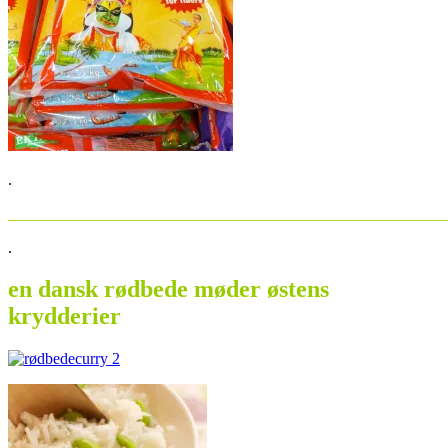
.
_______________________________________________________
.
en dansk rødbede møder østens
krydderier