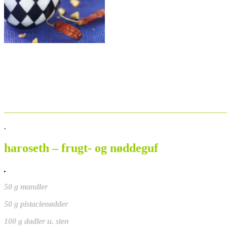
_______________________________________________________
.
haroseth – frugt- og nøddeguf
.
50 g mandler
50 g pistacienødder
100 g dadler u. sten