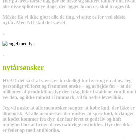
Her på årets første dag gør de fleste sig sikkert tanker om, hvad
alle disse splinternye dage, der ligger foran os, skal bruges til.
Måske fik vi ikke gjort alle de ting, vi satte os for ved sidste
nytår. Men NU skal det være!
.
.
nytårsønsker
HVAD det så skal være, er forskelligt for hver og én af os. Jeg
personligt vil først og fremmest ønske – og arbejde for – at de
millioner af produktionsdyr der i dag lider i staldene rundt om i
verden, og ikke mindst i Danmark, vil få bedre levevilkår.
Jeg vil ønske at alle mennesker nægter at købe kød, der ikke er
økologisk. At alle mennesker der ønsker at spise kød, forlanger
at kødet kommer fra dyr, der har levet et godt liv og haft
mulighed for at bruge deres naturlige instinkter. Dyr der ikke
er fedet op med antibiotika.