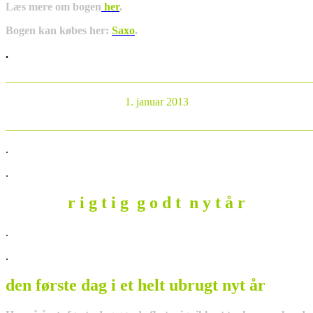
Læs mere om bogen
her
.
Bogen kan købes her:
Saxo
.
.
_______________________________________________________
1. januar 2013
_______________________________________________________
.
.
r i g t i g g o d t n y t å r
.
.
den første dag i et helt ubrugt nyt år