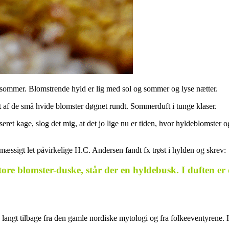
sommer. Blomstrende hyld er lig med sol og sommer og lyse nætter.
 duft af de små hvide blomster døgnet rundt. Sommerduft i tunge klaser.
seret kage, slog det mig, at det jo lige nu er tiden, hvor hyldeblomster 
æssigt let påvirkelige H.C. Andersen fandt fx trøst i hylden og skrev:
store blomster-duske,
står der en hyldebusk. I duften er
 langt tilbage fra den gamle nordiske mytologi og fra folkeeventyrene. 