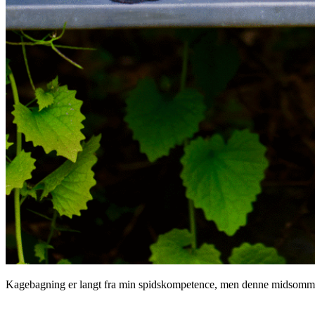
Kagebagning er langt fra min spidskompetence, men denne midsommer
.