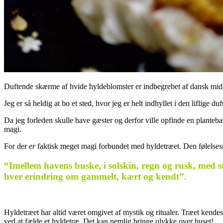
Duftende skærme af hvide hyldeblomster er indbegrebet af dansk mid
Jeg er så heldig at bo et sted, hvor jeg er helt indhyllet i den liflige
Da jeg forleden skulle have gæster og derfor ville opfinde en planteba
magi.
For der
er
faktisk meget magi forbundet med hyldetræet. Den følelsesm
“Imellem havens buske, i solskin, regn og rusk, med 
hver erindring om gammelt, kært og kendt”.
.
Hyldetræet har altid været omgivet af mystik og ritualer. Træet kendes
ved at fælde et hyldetræ. Det kan nemlig bringe ulykke over huset!