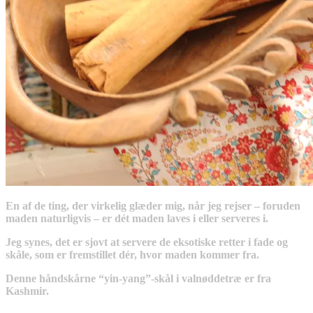
En af de ting, der virkelig glæder mig, når jeg rejser – foruden
maden naturligvis – er dét maden laves i eller serveres i.
Jeg synes, det er sjovt at servere de eksotiske retter i fade og
skåle, som er fremstillet dér, hvor maden kommer fra.
Denne håndskårne “yin-yang”-skål i valnøddetræ er fra
Kashmir.