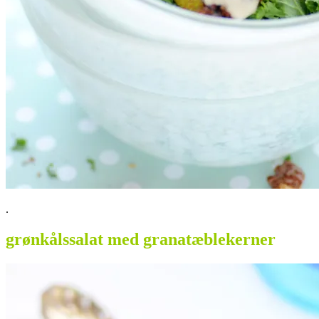
.
grønkålssalat med granatæblekerner