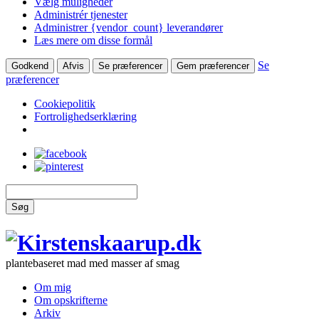
Vælg muligheder
Administrér tjenester
Administrer {vendor_count} leverandører
Læs mere om disse formål
Se
Godkend
Afvis
Se præferencer
Gem præferencer
præferencer
Cookiepolitik
Fortrolighedserklæring
Søg
plantebaseret mad med masser af smag
Om mig
Om opskrifterne
Arkiv