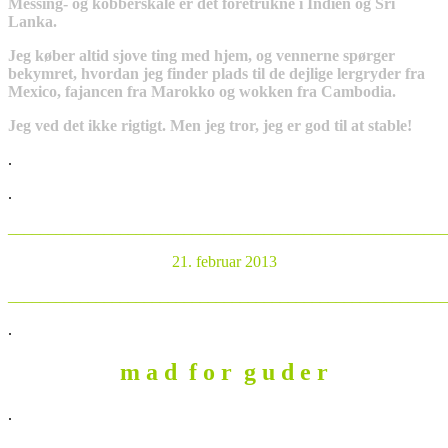
Messing- og kobberskåle er det foretrukne i Indien og Sri
Lanka.
Jeg køber altid sjove ting med hjem, og vennerne spørger
bekymret, hvordan jeg finder plads til de dejlige lergryder fra
Mexico, fajancen fra Marokko og wokken fra Cambodia.
Jeg ved det ikke rigtigt. Men jeg tror, jeg er god til at stable!
.
.
_______________________________________________________
21. februar 2013
_______________________________________________________
.
m a d f o r g u d e r
.