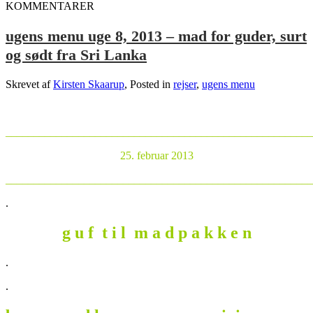
KOMMENTARER
ugens menu uge 8, 2013 – mad for guder, surt
og sødt fra Sri Lanka
Skrevet af
Kirsten Skaarup
, Posted in
rejser
,
ugens menu
_______________________________________________________
25. februar 2013
_______________________________________________________
.
g u f t i l m a d p a k k e n
.
.