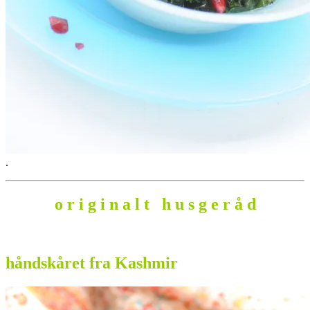
.
o r i g i n a l t h u s g e r å d
.
håndskåret fra Kashmir