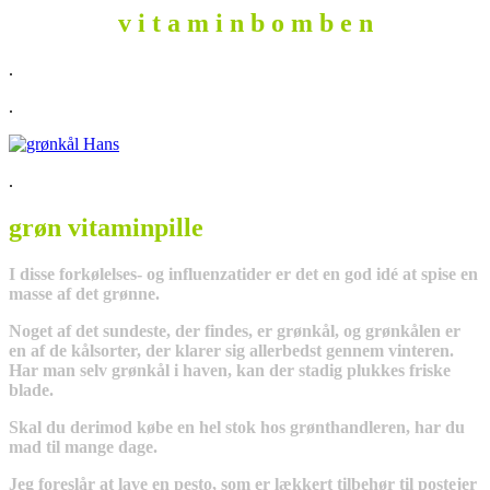
v i t a m i n b o m b e n
.
.
.
grøn vitaminpille
I disse forkølelses- og influenzatider er det en god idé at spise en
masse af det grønne.
Noget af det sundeste, der findes, er grønkål, og grønkålen er
en af de kålsorter, der klarer sig allerbedst gennem vinteren.
Har man selv grønkål i haven, kan der stadig plukkes friske
blade.
Skal du derimod købe en hel stok hos grønthandleren, har du
mad til mange dage.
Jeg foreslår at lave en pesto, som er lækkert tilbehør til postejer