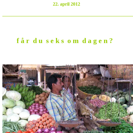
22. april 2012
_______________________________________________________
f å r d u s e k s o m d a g e n ?