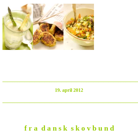
_______________________________________________________
19. april 2012
_______________________________________________________
f r a d a n s k s k o v b u n d