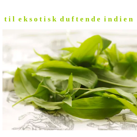
t i l e k s o t i s k d u f t e n d e i n d i e n