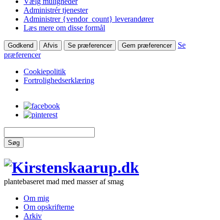
Vælg muligheder
Administrér tjenester
Administrer {vendor_count} leverandører
Læs mere om disse formål
Se
Godkend
Afvis
Se præferencer
Gem præferencer
præferencer
Cookiepolitik
Fortrolighedserklæring
Søg
plantebaseret mad med masser af smag
Om mig
Om opskrifterne
Arkiv