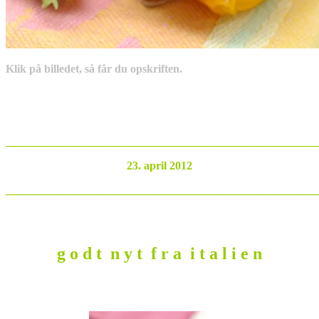
Klik på billedet, så får du opskriften.
_______________________________________________________
23. april 2012
_______________________________________________________
g o d t n y t f r a i t a l i e n