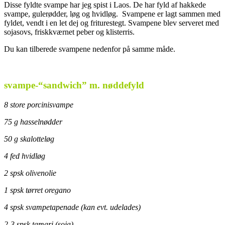
Disse fyldte svampe har jeg spist i Laos. De har fyld af hakkede
svampe, gulerødder, løg og hvidløg. Svampene er lagt sammen med
fyldet, vendt i en let dej og friturestegt. Svampene blev serveret med
sojasovs, friskkværnet peber og klisterris.
Du kan tilberede svampene nedenfor på samme måde.
svampe-“sandwich” m. nøddefyld
8 store porcinisvampe
75 g hasselnødder
50 g skalotteløg
4 fed hvidløg
2 spsk olivenolie
1 spsk tørret oregano
4 spsk svampetapenade (kan evt. udelades)
2-3 spsk tamari (soja)