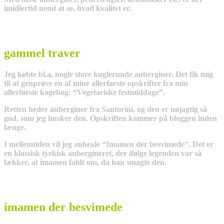
imidlertid nemt at se, hvad kvalitet er.
gammel traver
Jeg købte bl.a. nogle store kuglerunde auberginer. Det fik mig
til at genprøve en af mine allerførste opskrifter fra min
allerførste kogebog: “Vegetariske festmiddage”.
Retten heder auberginer fra Santorini, og den er nøjagtig så
god, som jeg husker den. Opskriften kommer på bloggen inden
længe.
I mellemtiden vil jeg anbeale “Imamen der besvimede”. Det er
en klassisk tyrkisk aubergineret, der ifølge legenden var så
lækker, at imamen faldt om, da han smagte den.
imamen der besvimede