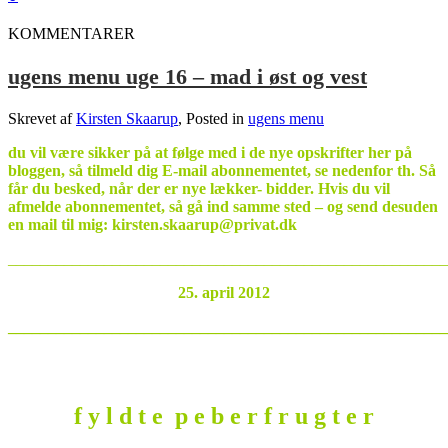
KOMMENTARER
ugens menu uge 16 – mad i øst og vest
Skrevet af
Kirsten Skaarup
, Posted in
ugens menu
du vil være sikker på at følge med i de nye opskrifter her på
bloggen, så tilmeld dig E-mail abonnementet, se nedenfor th. Så
får du besked, når der er nye lækker- bidder.
Hvis du vil
afmelde abonnementet, så gå ind samme sted – og send desuden
en mail til mig: kirsten.skaarup@privat.dk
_______________________________________________________
25. april 2012
_______________________________________________________
f y l d t e p e b e r f r u g t e r