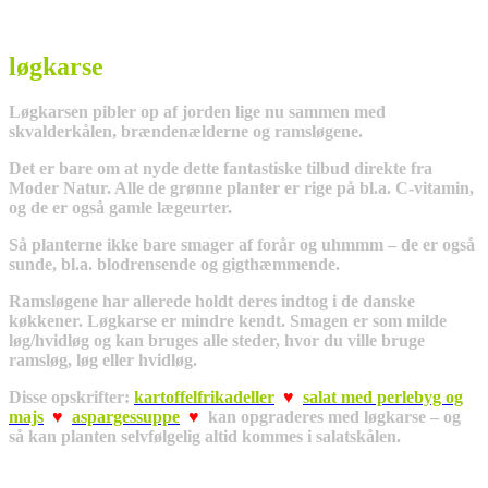
løgkarse
Løgkarsen pibler op af jorden lige nu sammen med
skvalderkålen, brændenælderne og ramsløgene.
Det er bare om at nyde dette fantastiske tilbud direkte fra
Moder Natur. Alle de grønne planter er rige på bl.a. C-vitamin,
og de er også gamle lægeurter.
Så planterne ikke bare smager af forår og uhmmm – de er også
sunde, bl.a. blodrensende og gigthæmmende.
Ramsløgene har allerede holdt deres indtog i de danske
køkkener. Løgkarse er mindre kendt. Smagen er som milde
løg/hvidløg og kan bruges alle steder, hvor du ville bruge
ramsløg, løg eller hvidløg.
Disse opskrifter:
kartoffelfrikadeller
♥
salat med perlebyg og
majs
♥
aspargessuppe
♥
kan opgraderes med løgkarse – og
så kan planten selvfølgelig altid kommes i salatskålen.