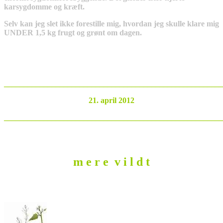
karsygdomme og kræft.
Selv kan jeg slet ikke forestille mig, hvordan jeg skulle klare mig
UNDER 1,5 kg frugt og grønt om dagen.
_______________________________________________________
21. april 2012
_______________________________________________________
m e r e v i l d t