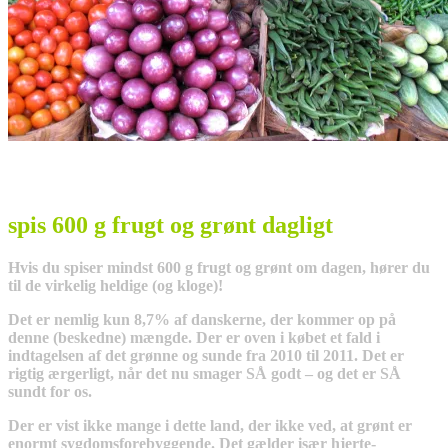
spis 600 g frugt og grønt dagligt
Hvis du spiser mindst 600 g frugt og grønt om dagen, hører du
til de virkelig heldige (og kloge)!
Det er nemlig kun 8,7% af danskerne, der kommer op på
denne (beskedne) mængde. Der er oven i købet et fald i
indtagelsen af det grønne og sunde fra 2010 til 2011. Det er
rigtig ærgerligt, når det nu smager SÅ godt – og det er SÅ
sundt for os.
Der er vist ikke mange i dette land, der ikke ved, at grønt er
enormt sygdomsforebyggende. Det gælder især hjerte-