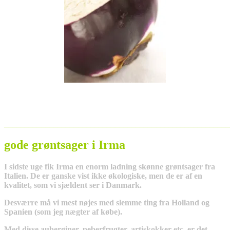
_______________________________________________________
gode grøntsager i Irma
I sidste uge fik Irma en enorm ladning skønne grøntsager fra
Italien. De er ganske vist ikke økologiske, men de er af en
kvalitet, som vi sjældent ser i Danmark.
Desværre må vi mest nøjes med slemme ting fra Holland og
Spanien (som jeg nægter af købe).
Med disse auberginer, peberfrugter, artiskokker etc. er det