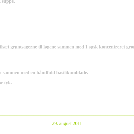
g suppe.
lsæt grøntsagerne til løgene sammen med 1 spsk koncentreret grønts
vsen sammen med en håndfuld basilikumblade.
or tyk.
________________________________________________________
29. august 2011
_______________________________________________________