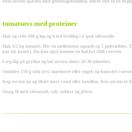
Hvis sovsen spædes med grøntsagsbouillon, bliver den til en dejli
tomatsovs med proteiner
Hak og svits 100 g løg og 6 fed hvidløg i 4 spsk olivenolie.
Hak 1/2 kg tomater. Riv en mellemstor squash og 2 gulerødder. Ti
par tsk kanel i. Du kan også komme en hakket chili i sovsen.
Læg låg på gryden og lad sovsen simre 20-30 minutter.
Smulder 150 g tofu (evt. marineret eller røget) og kom det i so
Kog sovsen op og tilsæt mere vand eller bouillon, hvis sovsen er f
Smag til med citronsaft, salt, sukker og peber.
____________________
___________________________________
_______________________________________________________