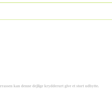
________________________________________________________
________________________________________________________
errassen kan denne dejlige krydderurt give et stort udbytte.