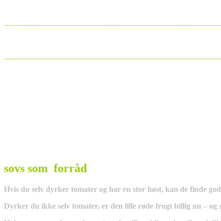
_______________________________________________________
_______________________________________________________
sovs som forråd
Hvis du selv dyrker tomater og har en stor høst, kan de finde god
Dyrker du ikke selv tomater, er den lille røde frugt billig nu – og