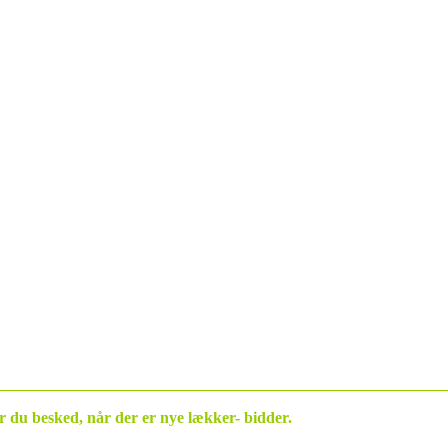
________________________________________________________
år du besked, når der er nye lækker- bidder.