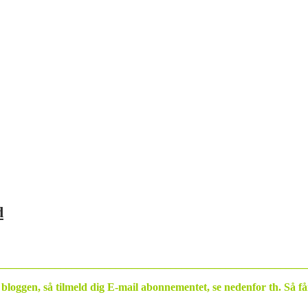
d
________________________________________________________
å bloggen, så tilmeld dig E-mail abonnementet, se nedenfor th. Så f