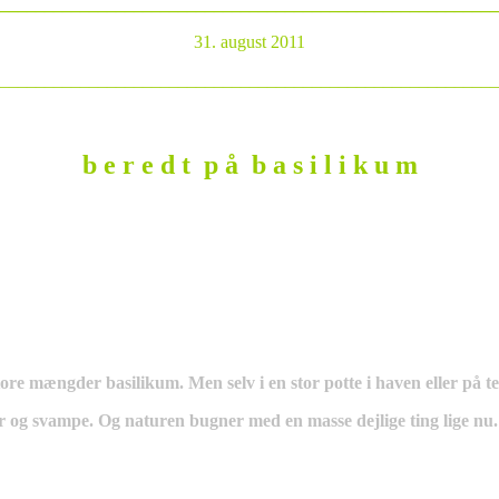
________________________________________________________
31. august 2011
________________________________________________________
b e r e d t p å b a s i l i k u m
tore mængder basilikum. Men selv i en stor potte i haven eller på t
ær og svampe. Og naturen bugner med en masse dejlige ting lige nu.