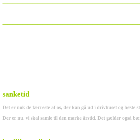
_______________________________________________________
_______________________________________________________
sanketid
Det er nok de færreste af os, der kan gå ud i drivhuset og høste s
Der er nu, vi skal samle til den mørke årstid. Det gælder også b