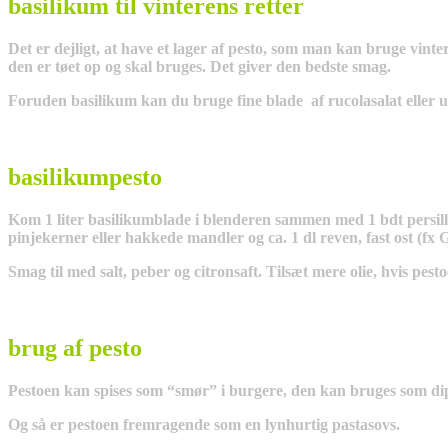
basilikum til vinterens retter
Det er dejligt, at have et lager af pesto, som man kan bruge vinter
den er tøet op og skal bruges. Det giver den bedste smag.
Foruden basilikum kan du bruge fine blade af rucolasalat eller u
basilikumpesto
Kom 1 liter basilikumblade i blenderen sammen med 1 bdt persille (
pinjekerner eller hakkede mandler og ca. 1 dl reven, fast ost (fx G
Smag til med salt, peber og citronsaft. Tilsæt mere olie, hvis pestoe
brug af pesto
Pestoen kan spises som “smør” i burgere, den kan bruges som dip 
Og så er pestoen fremragende som en lynhurtig pastasovs.