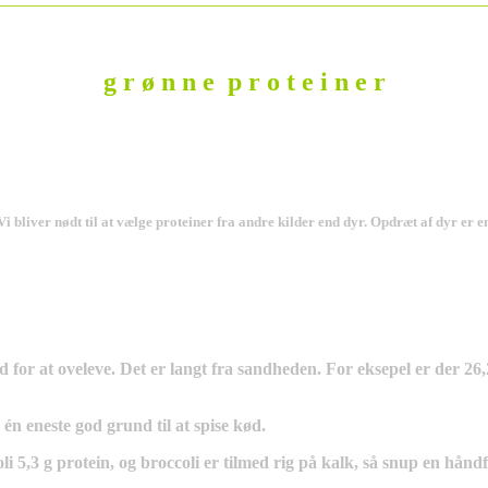
g r ø n n e p r o t e i n e r
. Vi bliver nødt til at vælge proteiner fra andre kilder end dyr. Opdræt af dyr er
d for at oveleve. Det er langt fra sandheden. For eksepel er der 26,2
 én eneste god grund til at spise kød.
i 5,3 g protein, og broccoli er tilmed rig på kalk, så snup en håndfu