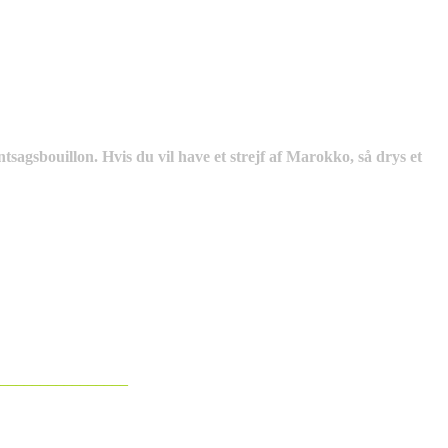
agsbouillon. Hvis du vil have et strejf af Marokko, så drys et
________________
_________________________________________________________