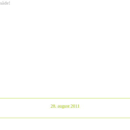
 måde!
________________________________________________________
28. august 2011
________________________________________________________