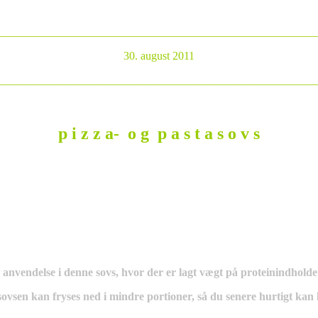
________________________________________________________
30. august 2011
________________________________________________________
p i z z a- o g p a s t a s o v s
 anvendelse i denne sovs, hvor der er lagt vægt på proteinindholde
 sovsen kan fryses ned i mindre portioner, så du senere hurtigt kan l