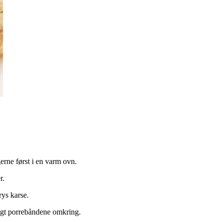
erne først i en varm ovn.
r.
rys karse.
gt porrebåndene omkring.