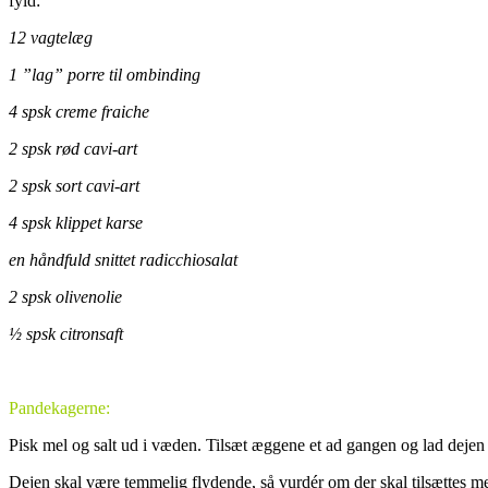
fyld:
12 vagtelæg
1 ”lag” porre til ombinding
4 spsk creme fraiche
2 spsk rød cavi-art
2 spsk sort cavi-art
4 spsk klippet karse
en håndfuld snittet radicchiosalat
2 spsk olivenolie
½ spsk citronsaft
Pandekagerne:
Pisk mel og salt ud i væden. Tilsæt æggene et ad gangen og lad dejen h
Dejen skal være temmelig flydende, så vurdér om der skal tilsættes m