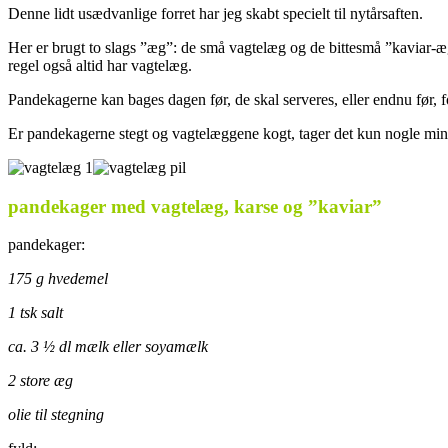
Denne lidt usædvanlige forret har jeg skabt specielt til nytårsaften.
Her er brugt to slags ”æg”: de små vagtelæg og de bittesmå ”kaviar-æg”
regel også altid har vagtelæg.
Pandekagerne kan bages dagen før, de skal serveres, eller endnu før, 
Er pandekagerne stegt og vagtelæggene kogt, tager det kun nogle minut
pandekager med vagtelæg, karse og ”kaviar”
pandekager:
175 g hvedemel
1 tsk salt
ca. 3 ½ dl mælk eller soyamælk
2 store æg
olie til stegning