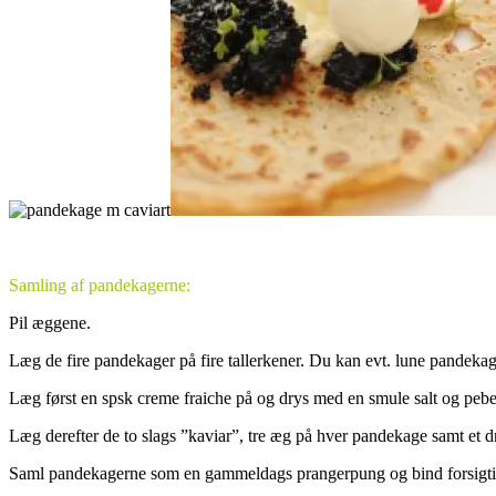
Samling af pandekagerne:
Pil æggene.
Læg de fire pandekager på fire tallerkener. Du kan evt. lune pandekag
Læg først en spsk creme fraiche på og drys med en smule salt og pebe
Læg derefter de to slags ”kaviar”, tre æg på hver pandekage samt et d
Saml pandekagerne som en gammeldags prangerpung og bind forsigti