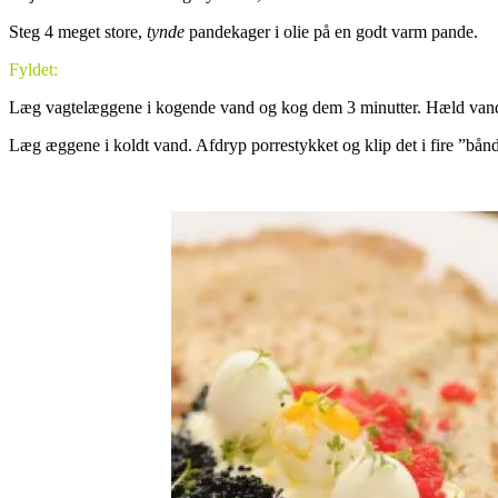
Steg 4 meget store,
tynde
pandekager i olie på en godt varm pande.
Fyldet:
Læg vagtelæggene i kogende vand og kog dem 3 minutter. Hæld vandet 
Læg æggene i koldt vand. Afdryp porrestykket og klip det i fire ”bån