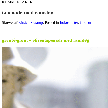
KOMMENTARER
tapenade med ramsløg
Skrevet af
Kirsten Skaarup
, Posted in
frokostretter
,
tilbehør
.
grønt-i-grønt – oliventapenade med ramsløg