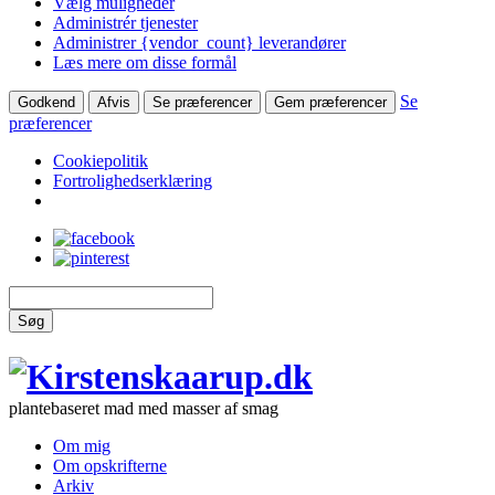
Vælg muligheder
Administrér tjenester
Administrer {vendor_count} leverandører
Læs mere om disse formål
Se
Godkend
Afvis
Se præferencer
Gem præferencer
præferencer
Cookiepolitik
Fortrolighedserklæring
Søg
plantebaseret mad med masser af smag
Om mig
Om opskrifterne
Arkiv