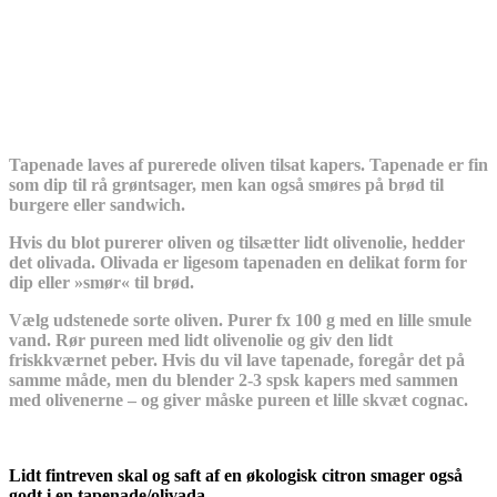
Tapenade laves af purerede oliven tilsat kapers. Tapenade er fin
som dip til rå grøntsager, men kan også smøres på brød til
burgere eller sandwich.
Hvis du blot purerer oliven og tilsætter lidt olivenolie, hedder
det olivada. Olivada er ligesom tapenaden en delikat form for
dip eller »smør« til brød.
Vælg udstenede sorte oliven. Purer fx 100 g med en lille smule
vand. Rør pureen med lidt olivenolie og giv den lidt
friskkværnet peber. Hvis du vil lave tapenade, foregår det på
samme måde, men du blender 2-3 spsk kapers med sammen
med olivenerne – og giver måske pureen et lille skvæt cognac.
Lidt fintreven skal og saft af en økologisk citron smager også
godt i en tapenade/olivada.