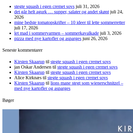
stegte squash i egen cremet sovs
juli 31, 2026
det går helt agurk … supper, salater og andet skønt
juli 24,
2026
mine bedste tomatopskrifter – 10 ideer til lette sommerretter
juli 17, 2026
let mad i sommervarmen – sommerkavalkade
juli 3, 2026
pizza med nye kartofler og asparges
juni 26, 2026
Seneste kommentarer
Kirsten Skaarup
til
stegte squash i egen cremet sovs
jan Oskar Andersen
til
stegte squash i egen cremet sovs
Kirsten Skaarup
til
stegte squash i egen cremet sovs
Alice Kirknæs
til
stegte squash i egen cremet sovs
Kirsten Skaarup
til
lions mane stegt som wienerschnitzel –
med nye kartofler og asparges
Bøger