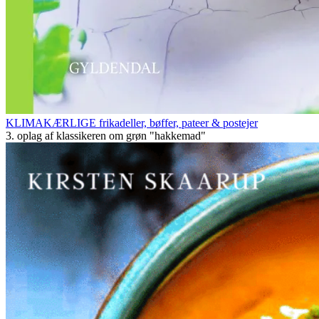
KLIMAKÆRLIGE frikadeller, bøffer, pateer & postejer
3. oplag af klassikeren om grøn "hakkemad"