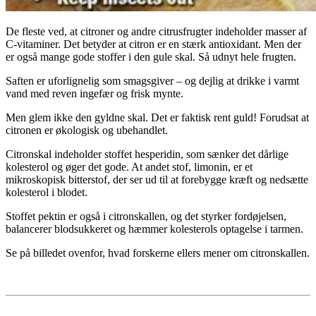
De fleste ved, at citroner og andre citrusfrugter indeholder masser af
C-vitaminer. Det betyder at citron er en stærk antioxidant. Men der
er også mange gode stoffer i den gule skal. Så udnyt hele frugten.
Saften er uforlignelig som smagsgiver – og dejlig at drikke i varmt
vand med reven ingefær og frisk mynte.
Men glem ikke den gyldne skal. Det er faktisk rent guld! Forudsat at
citronen er økologisk og ubehandlet.
Citronskal indeholder stoffet hesperidin, som sænker det dårlige
kolesterol og øger det gode. At andet stof, limonin, er et
mikroskopisk bitterstof, der ser ud til at forebygge kræft og nedsætte
kolesterol i blodet.
Stoffet pektin er også i citronskallen, og det styrker fordøjelsen,
balancerer blodsukkeret og hæmmer kolesterols optagelse i tarmen.
Se på billedet ovenfor, hvad forskerne ellers mener om citronskallen.