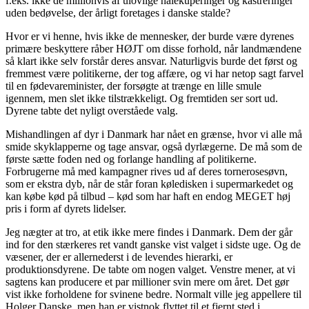
f.eks. ikke de millionvis af ulovlige halekuperinger og kastreringer
uden bedøvelse, der årligt foretages i danske stalde?
Hvor er vi henne, hvis ikke de mennesker, der burde være dyrenes
primære beskyttere råber HØJT om disse forhold, når landmændene
så klart ikke selv forstår deres ansvar. Naturligvis burde det først og
fremmest være politikerne, der tog affære, og vi har netop sagt farvel
til en fødevareminister, der forsøgte at trænge en lille smule
igennem, men slet ikke tilstrækkeligt. Og fremtiden ser sort ud.
Dyrene tabte det nyligt overståede valg.
Mishandlingen af dyr i Danmark har nået en grænse, hvor vi alle må
smide skyklapperne og tage ansvar, også dyrlægerne. De må som de
første sætte foden ned og forlange handling af politikerne.
Forbrugerne må med kampagner rives ud af deres tornerosesøvn,
som er ekstra dyb, når de står foran køledisken i supermarkedet og
kan købe kød på tilbud – kød som har haft en endog MEGET høj
pris i form af dyrets lidelser.
Jeg nægter at tro, at etik ikke mere findes i Danmark. Dem der går
ind for den stærkeres ret vandt ganske vist valget i sidste uge. Og de
væsener, der er allernederst i de levendes hierarki, er
produktionsdyrene. De tabte om nogen valget. Venstre mener, at vi
sagtens kan producere et par millioner svin mere om året. Det gør
vist ikke forholdene for svinene bedre. Normalt ville jeg appellere til
Holger Danske, men han er vistnok flyttet til et fjernt sted i