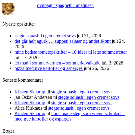
ovnbagt "spaghetti" af squash
Nyeste opskrifter
stegte squash i egen cremet sovs
juli 31, 2026
det går helt agurk … supper, salater og andet skønt
juli 24,
2026
mine bedste tomatopskrifter – 10 ideer til lette sommerretter
juli 17, 2026
let mad i sommervarmen – sommerkavalkade
juli 3, 2026
pizza med nye kartofler og asparges
juni 26, 2026
Seneste kommentarer
Kirsten Skaarup
til
stegte squash i egen cremet sovs
jan Oskar Andersen
til
stegte squash i egen cremet sovs
Kirsten Skaarup
til
stegte squash i egen cremet sovs
Alice Kirknæs
til
stegte squash i egen cremet sovs
Kirsten Skaarup
til
lions mane stegt som wienerschnitzel –
med nye kartofler og asparges
Bøger