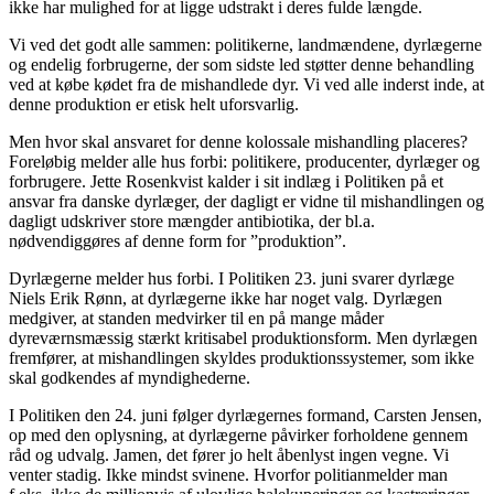
ikke har mulighed for at ligge udstrakt i deres fulde længde.
Vi ved det godt alle sammen: politikerne, landmændene, dyrlægerne
og endelig forbrugerne, der som sidste led støtter denne behandling
ved at købe kødet fra de mishandlede dyr. Vi ved alle inderst inde, at
denne produktion er etisk helt uforsvarlig.
Men hvor skal ansvaret for denne kolossale mishandling placeres?
Foreløbig melder alle hus forbi: politikere, producenter, dyrlæger og
forbrugere. Jette Rosenkvist kalder i sit indlæg i Politiken på et
ansvar fra danske dyrlæger, der dagligt er vidne til mishandlingen og
dagligt udskriver store mængder antibiotika, der bl.a.
nødvendiggøres af denne form for ”produktion”.
Dyrlægerne melder hus forbi. I Politiken 23. juni svarer dyrlæge
Niels Erik Rønn, at dyrlægerne ikke har noget valg. Dyrlægen
medgiver, at standen medvirker til en på mange måder
dyreværnsmæssig stærkt kritisabel produktionsform. Men dyrlægen
fremfører, at mishandlingen skyldes produktionssystemer, som ikke
skal godkendes af myndighederne.
I Politiken den 24. juni følger dyrlægernes formand, Carsten Jensen,
op med den oplysning, at dyrlægerne påvirker forholdene gennem
råd og udvalg. Jamen, det fører jo helt åbenlyst ingen vegne. Vi
venter stadig. Ikke mindst svinene. Hvorfor politianmelder man