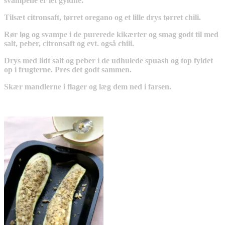
svampene er let gyldne.
Tilsæt citronsaft, tørret oregano og et lille drys tørret chili.
Rør løg og svampe i de purerede kikærter og smag godt til med
salt, peber, citronsaft og evt. også chili.
Drys med lidt salt og peber i de udhulede spuash og top fyldet
op i frugterne. Pres det godt sammen.
Skær mandlerne i flager og læg dem ned i farsen.