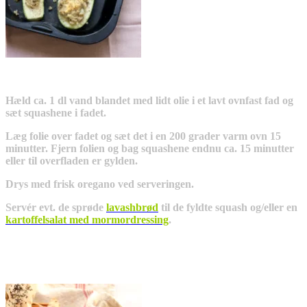
Hæld ca. 1 dl vand blandet med lidt olie i et lavt ovnfast fad og
sæt squashene i fadet.
Læg folie over fadet og sæt det i en 200 grader varm ovn 15
minutter. Fjern folien og bag squashene endnu ca. 15 minutter
eller til overfladen er gylden.
Drys med frisk oregano ved serveringen.
Servér evt. de sprøde
lavashbrød
til de fyldte squash og/eller en
kartoffelsalat med mormordressing
.