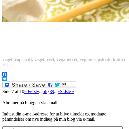
vegetaropskrift, vegetarret, veganerret, veganeropskrift, kødfri
ret
Facebook
Twitter
Side 7 af 10
« Først
«
...
5
6
7
8
9
...
»
Sidste »
Abonnér på bloggen via email
Indtast din e-mail-adresse for at blive tilmeldt og modtage
påmindelser om nye indlæg på min blog via e-mail.
E-