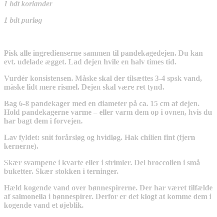
1 bdt koriander
1 bdt purløg
Pisk alle ingredienserne sammen til pandekagedejen. Du kan
evt. udelade ægget. Lad dejen hvile en halv times tid.
Vurdér konsistensen. Måske skal der tilsættes 3-4 spsk vand,
måske lidt mere rismel. Dejen skal være ret tynd.
Bag 6-8 pandekager med en diameter på ca. 15 cm af dejen.
Hold pandekagerne varme – eller varm dem op i ovnen, hvis du
har bagt dem i forvejen.
Lav fyldet: snit forårsløg og hvidløg. Hak chilien fint (fjern
kernerne).
Skær svampene i kvarte eller i strimler. Del broccolien i små
buketter. Skær stokken i terninger.
Hæld kogende vand over bønnespirerne. Der har været tilfælde
af salmonella i bønnespirer. Derfor er det klogt at komme dem i
kogende vand et øjeblik.