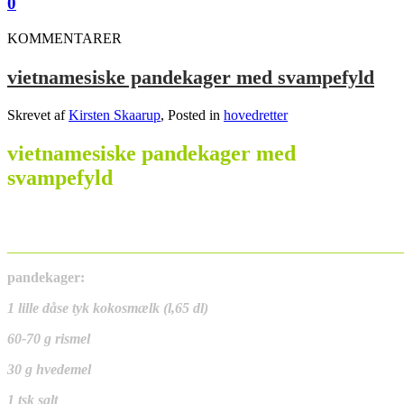
0
KOMMENTARER
vietnamesiske pandekager med svampefyld
Skrevet af
Kirsten Skaarup
, Posted in
hovedretter
vietnamesiske pandekager med
svampefyld
_______________________________________________________
pandekager:
1 lille dåse tyk kokosmælk (l,65 dl)
60-70 g rismel
30 g hvedemel
1 tsk salt