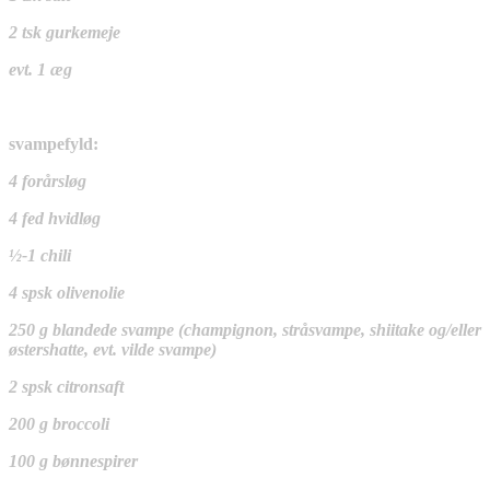
2 tsk gurkemeje
evt. 1 æg
svampefyld:
4 forårsløg
4 fed hvidløg
½-1 chili
4 spsk olivenolie
250 g blandede svampe (champignon, stråsvampe, shiitake og/eller
østershatte, evt. vilde svampe)
2 spsk citronsaft
200 g broccoli
100 g bønnespirer