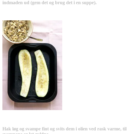
indmaden ud (gem det og brug det i en suppe).
Hak løg og svampe fint og svits dem i olien ved rask varme, til