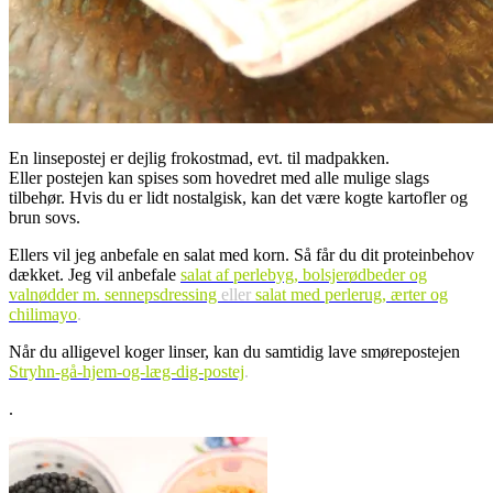
En linsepostej er dejlig frokostmad, evt. til madpakken.
Eller postejen kan spises som hovedret med alle mulige slags
tilbehør. Hvis du er lidt nostalgisk, kan det være kogte kartofler og
brun sovs.
Ellers vil jeg anbefale en salat med korn. Så får du dit proteinbehov
dækket. Jeg vil anbefale
salat af perlebyg, bolsjerødbeder og
valnødder m. sennepsdressing
eller
salat med perlerug, ærter og
chilimayo
.
Når du alligevel koger linser, kan du samtidig lave smørepostejen
Stryhn-gå-hjem-og-læg-dig-postej
.
.