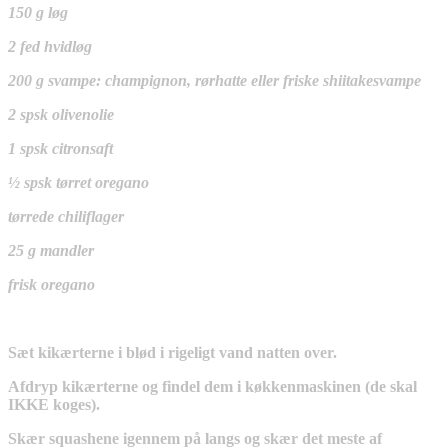
150 g løg
2 fed hvidløg
200 g svampe: champignon, rørhatte eller friske shiitakesvampe
2 spsk olivenolie
1 spsk citronsaft
½ spsk tørret oregano
tørrede chiliflager
25 g mandler
frisk oregano
Sæt kikærterne i blød i rigeligt vand natten over.
Afdryp kikærterne og findel dem i køkkenmaskinen (de skal
IKKE koges).
Skær squashene igennem på langs og skær det meste af