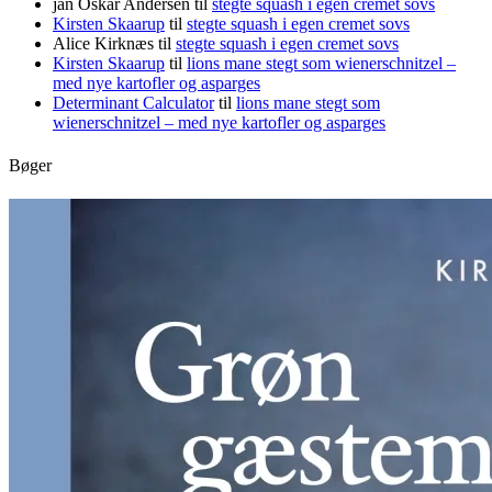
jan Oskar Andersen
til
stegte squash i egen cremet sovs
Kirsten Skaarup
til
stegte squash i egen cremet sovs
Alice Kirknæs
til
stegte squash i egen cremet sovs
Kirsten Skaarup
til
lions mane stegt som wienerschnitzel –
med nye kartofler og asparges
Determinant Calculator
til
lions mane stegt som
wienerschnitzel – med nye kartofler og asparges
Bøger