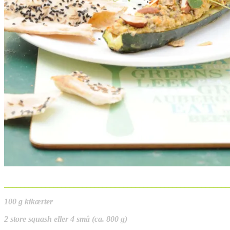
______________________________________________________
100 g kikærter
2 store squash eller 4 små (ca. 800 g)