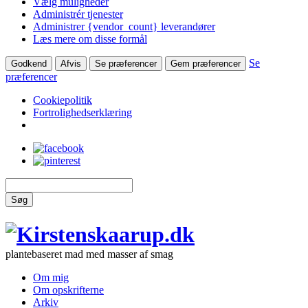
Vælg muligheder
Administrér tjenester
Administrer {vendor_count} leverandører
Læs mere om disse formål
Se
Godkend
Afvis
Se præferencer
Gem præferencer
præferencer
Cookiepolitik
Fortrolighedserklæring
Søg
plantebaseret mad med masser af smag
Om mig
Om opskrifterne
Arkiv