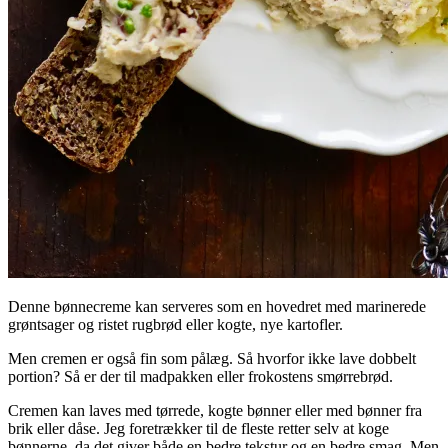
Denne bønnecreme kan serveres som en hovedret med marinerede
grøntsager og ristet rugbrød eller kogte, nye kartofler.
Men cremen er også fin som pålæg. Så hvorfor ikke lave dobbelt
portion? Så er der til madpakken eller frokostens smørrebrød.
Cremen kan laves med tørrede, kogte bønner eller med bønner fra
brik eller dåse. Jeg foretrækker til de fleste retter selv at koge
bønnerne, da det giver både en bedre tekstur og en bedre smag. Men