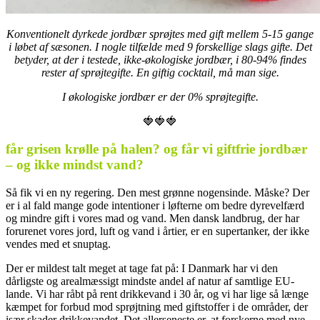
Konventionelt dyrkede jordbær sprøjtes med gift mellem 5-15 gange
i løbet af sæsonen. I nogle tilfælde med 9 forskellige slags gifte. Det
betyder, at der i testede, ikke-økologiske jordbær, i 80-94% findes
rester af sprøjtegifte. En giftig cocktail, må man sige.
I økologiske jordbær er der 0% sprøjtegifte.
🍓🍓🍓
får grisen krølle på halen? og får vi giftfrie jordbær
– og ikke mindst vand?
Så fik vi en ny regering. Den mest grønne nogensinde. Måske? Der
er i al fald mange gode intentioner i løfterne om bedre dyrevelfærd
og mindre gift i vores mad og vand. Men dansk landbrug, der har
forurenet vores jord, luft og vand i årtier, er en supertanker, der ikke
vendes med et snuptag.
Der er mildest talt meget at tage fat på: I Danmark har vi den
dårligste og arealmæssigt mindste andel af natur af samtlige EU-
lande. Vi har råbt på rent drikkevand i 30 år, og vi har lige så længe
kæmpet for forbud mod sprøjtning med giftstoffer i de områder, der
især skader drikkevandet. Det allerseneste er, at forskerne med nye