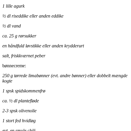
1 lille agurk
½ dl riseddike eller anden eddike
½ dl vand
ca. 25 g rørsukker
en håndfuld løvstikke eller anden krydderurt
salt, friskkværnet peber
bønnecreme:
250 g tørrede limabønner (evt. andre bønner) eller dobbelt mængde
kogte
1 spsk spidskommenfrø
ca. ½ dl plantefløde
2-3 spsk olivenolie
1 stort fed hvidløg
evt. en smule chili