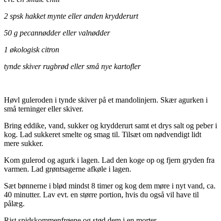
2 spsk hakket mynte eller anden krydderurt
50 g pecannødder eller valnødder
1 økologisk citron
tynde skiver rugbrød eller små nye kartofler
.
Høvl guleroden i tynde skiver på et mandolinjern. Skær agurken i
små terninger eller skiver.
Bring eddike, vand, sukker og krydderurt samt et drys salt og peber i
kog. Lad sukkeret smelte og smag til. Tilsæt om nødvendigt lidt
mere sukker.
Kom gulerod og agurk i lagen. Lad den koge op og fjern gryden fra
varmen. Lad grøntsagerne afkøle i lagen.
Sæt bønnerne i blød mindst 8 timer og kog dem møre i nyt vand, ca.
40 minutter. Lav evt. en større portion, hvis du også vil have til
pålæg.
Rist spidskommenfrøene og stød dem i en morter.