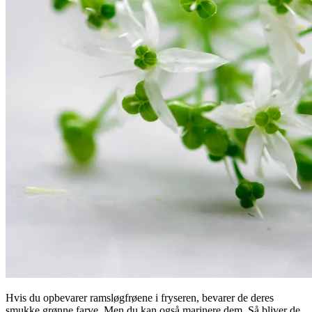
Hvis du opbevarer ramsløgfrøene i fryseren, bevarer de deres
smukke grønne farve. Men du kan også marinere dem. Så bliver de