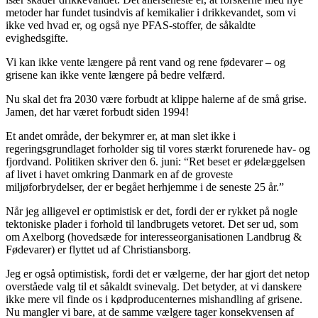
metoder har fundet tusindvis af kemikalier i drikkevandet, som vi
ikke ved hvad er, og også nye PFAS-stoffer, de såkaldte
evighedsgifte.
Vi kan ikke vente længere på rent vand og rene fødevarer – og
grisene kan ikke vente længere på bedre velfærd.
Nu skal det fra 2030 være forbudt at klippe halerne af de små grise.
Jamen, det har været forbudt siden 1994!
Et andet område, der bekymrer er, at man slet ikke i
regeringsgrundlaget forholder sig til vores stærkt forurenede hav- og
fjordvand. Politiken skriver den 6. juni: “Ret beset er ødelæggelsen
af livet i havet omkring Danmark en af de groveste
miljøforbrydelser, der er begået herhjemme i de seneste 25 år.”
Når jeg alligevel er optimistisk er det, fordi der er rykket på nogle
tektoniske plader i forhold til landbrugets vetoret. Det ser ud, som
om Axelborg (hovedsæde for interesseorganisationen Landbrug &
Fødevarer) er flyttet ud af Christiansborg.
Jeg er også optimistisk, fordi det er vælgerne, der har gjort det netop
overståede valg til et såkaldt svinevalg. Det betyder, at vi danskere
ikke mere vil finde os i kødproducenternes mishandling af grisene.
Nu mangler vi bare, at de samme vælgere tager konsekvensen af