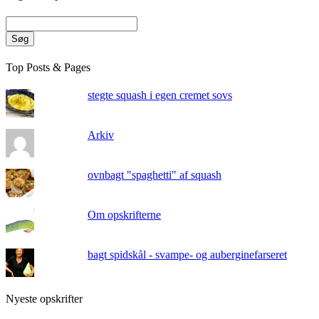
Søg
Top Posts & Pages
stegte squash i egen cremet sovs
Arkiv
ovnbagt "spaghetti" af squash
Om opskrifterne
bagt spidskål - svampe- og auberginefarseret
Nyeste opskrifter