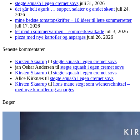
stegte squash i egen cremet sovs
juli 31, 2026
det går helt agurk … supper, salater og andet skønt
juli 24,
2026
mine bedste tomatopskrifter – 10 ideer til lette sommerretter
juli 17, 2026
let mad i sommervarmen – sommerkavalkade
juli 3, 2026
pizza med nye kartofler og asparges
juni 26, 2026
Seneste kommentarer
Kirsten Skaarup
til
stegte squash i egen cremet sovs
jan Oskar Andersen
til
stegte squash i egen cremet sovs
Kirsten Skaarup
til
stegte squash i egen cremet sovs
Alice Kirknæs
til
stegte squash i egen cremet sovs
Kirsten Skaarup
til
lions mane stegt som wienerschnitzel –
med nye kartofler og asparges
Bøger