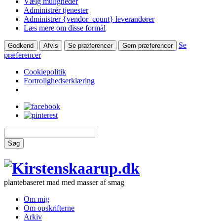
Vælg muligheder
Administrér tjenester
Administrer {vendor_count} leverandører
Læs mere om disse formål
Se
Godkend
Afvis
Se præferencer
Gem præferencer
præferencer
Cookiepolitik
Fortrolighedserklæring
Søg
plantebaseret mad med masser af smag
Om mig
Om opskrifterne
Arkiv