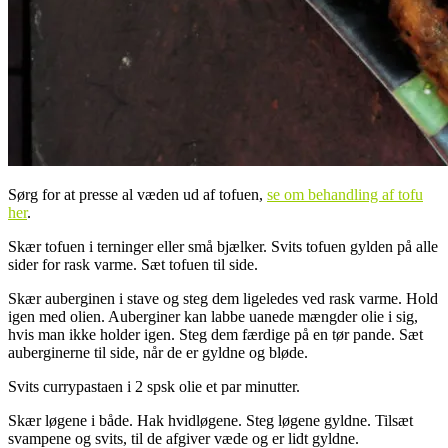
Sørg for at presse al væden ud af tofuen,
se om behandling af tofu
her
.
Skær tofuen i terninger eller små bjælker. Svits tofuen gylden på alle
sider for rask varme. Sæt tofuen til side.
Skær auberginen i stave og steg dem ligeledes ved rask varme. Hold
igen med olien. Auberginer kan labbe uanede mængder olie i sig,
hvis man ikke holder igen. Steg dem færdige på en tør pande. Sæt
auberginerne til side, når de er gyldne og bløde.
Svits currypastaen i 2 spsk olie et par minutter.
Skær løgene i både. Hak hvidløgene. Steg løgene gyldne. Tilsæt
svampene og svits, til de afgiver væde og er lidt gyldne.