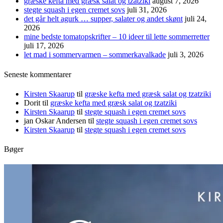
græske kefta med græsk salat og tzatziki
august 7, 2026
stegte squash i egen cremet sovs
juli 31, 2026
det går helt agurk … supper, salater og andet skønt
juli 24,
2026
mine bedste tomatopskrifter – 10 ideer til lette sommerretter
juli 17, 2026
let mad i sommervarmen – sommerkavalkade
juli 3, 2026
Seneste kommentarer
Kirsten Skaarup
til
græske kefta med græsk salat og tzatziki
Dorit
til
græske kefta med græsk salat og tzatziki
Kirsten Skaarup
til
stegte squash i egen cremet sovs
jan Oskar Andersen
til
stegte squash i egen cremet sovs
Kirsten Skaarup
til
stegte squash i egen cremet sovs
Bøger