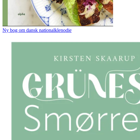
Ny bog om dansk nationalklenodie