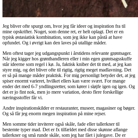
Jeg bliver ofte spurgt om, hvor jeg får ideer og inspiration fra til
mine opskrifter. Noget, som denne ret, er helt oplagt. Det er en
typisk østasiatisk kombination, som jeg ikke kan påstå at have
opfundet. Og i øvrigt kan den laves på utallige måder.
Men oftest tager jeg udgangspunkt i årstidens relevante grøntsager.
Når jeg kigger hos grønthandleren eller i min egen grøntsagsskuffe
står ideerne som regel i kø. Ja, faktisk kniber det tit med, at jeg kan
styre mig, og det bliver ofte til rigtig, rigtig meget madlavning. Det
er så på mange måder praktisk. For mig personligt betyder det, at jeg
spiser enormt varieret, hvilket ellers kan være svært. For mange
ender det med 6-7 yndlingsretter, som kører i sløjfe igen og igen. Og
det er jo fint nok, men jo mere variation, desto flere forskellige
næringsstoffer får vi.
Andre inspirationskilder er restauranter, museer, magasiner og bøger.
Og så får jeg enorm megen inspiration på mine rejser.
Men somme tider inviterer også skåle, fade eller tallerkner til
bestemte typer mad. Det er fx tilfældet med disse skønne aflange
tallerkner og små runde skåle, som jeg har fået i julegave. De er