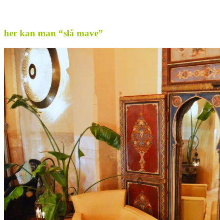
.
her kan man “slå mave”