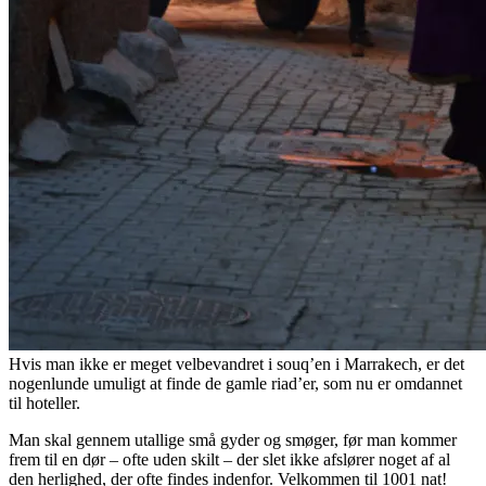
Hvis man ikke er meget velbevandret i souq’en i Marrakech, er det
nogenlunde umuligt at finde de gamle riad’er, som nu er omdannet
til hoteller.
Man skal gennem utallige små gyder og smøger, før man kommer
frem til en dør – ofte uden skilt – der slet ikke afslører noget af al
den herlighed, der ofte findes indenfor. Velkommen til 1001 nat!