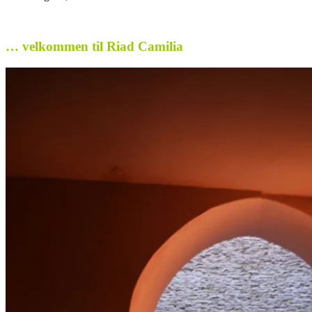
.
… velkommen til Riad Camilia