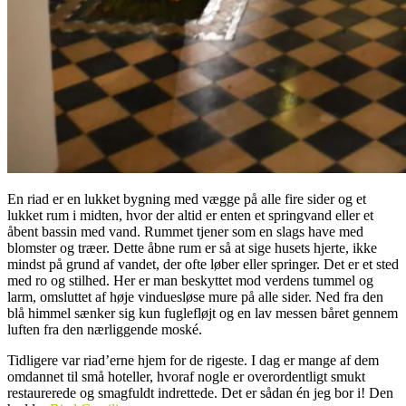
En riad er en lukket bygning med vægge på alle fire sider og et
lukket rum i midten, hvor der altid er enten et springvand eller et
åbent bassin med vand. Rummet tjener som en slags have med
blomster og træer. Dette åbne rum er så at sige husets hjerte, ikke
mindst på grund af vandet, der ofte løber eller springer. Det er et sted
med ro og stilhed. Her er man beskyttet mod verdens tummel og
larm, omsluttet af høje vinduesløse mure på alle sider. Ned fra den
blå himmel sænker sig kun fuglefløjt og en lav messen båret gennem
luften fra den nærliggende moské.
Tidligere var riad’erne hjem for de rigeste. I dag er mange af dem
omdannet til små hoteller, hvoraf nogle er overordentligt smukt
restaurerede og smagfuldt indrettede. Det er sådan én jeg bor i! Den