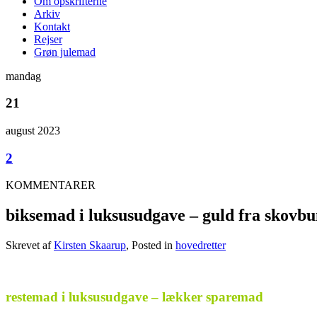
Om opskrifterne
Arkiv
Kontakt
Rejser
Grøn julemad
mandag
21
august 2023
2
KOMMENTARER
biksemad i luksusudgave – guld fra skovb
Skrevet af
Kirsten Skaarup
, Posted in
hovedretter
.
restemad i luksusudgave – lækker sparemad