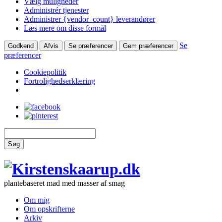
Vælg muligheder
Administrér tjenester
Administrer {vendor_count} leverandører
Læs mere om disse formål
Se
Godkend
Afvis
Se præferencer
Gem præferencer
præferencer
Cookiepolitik
Fortrolighedserklæring
Søg
plantebaseret mad med masser af smag
Om mig
Om opskrifterne
Arkiv