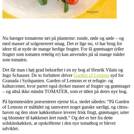
.
Nu hænger tomaterne tæt på planterne: runde, røde og søde – og
med masser af solgenereret smag. Det er lige nu, vi har brug for
ideer til at nyde de mange herlige frugter. For få grøntsager (eller
frugter som tomaten rettelig er) kan anvendes på så mange måder
som tomaten.
Det får man i høj grad bekræftet i en ny bog af Henrik Vilain og
Ingo Schauser. De to forfattere driver
Garden of Lemons
syd for
Granada i Sydspanien. Garden of Lemons er et refugie- og
kulturcenter, hvor parret også dyrker masser af frugter og grøntsager
– og altså ikke mindst TOMATER, som er titlen på deres nye bog.
På hjemmesiden præsenterer ejerne bl.a. stedet således: “På Garden
of Lemons er måltidet og samværet noget ganske særligt, og citrus-
haven og den store køkkenhave leverer frisk frugt, grøntsager, urter
og blomster til køkkenet året rundt.” Og det er her fra dette
solskinskøkken, at opskrifterne i den nye tomatbog er blevet
udviklet.