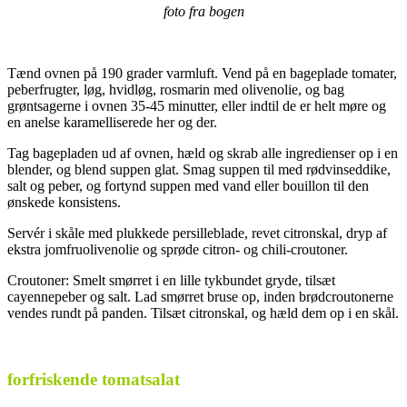
foto fra bogen
.
Tænd ovnen på 190 grader varmluft. Vend på en bageplade tomater,
peberfrugter, løg, hvidløg, rosmarin med olivenolie, og bag
grøntsagerne i ovnen 35-45 minutter, eller indtil de er helt møre og
en anelse karamelliserede her og der.
Tag bagepladen ud af ovnen, hæld og skrab alle ingredienser op i en
blender, og blend suppen glat. Smag suppen til med rødvinseddike,
salt og peber, og fortynd suppen med vand eller bouillon til den
ønskede konsistens.
Servér i skåle med plukkede persilleblade, revet citronskal, dryp af
ekstra jomfruolivenolie og sprøde citron- og chili-croutoner.
Croutoner: Smelt smørret i en lille tykbundet gryde, tilsæt
cayennepeber og salt. Lad smørret bruse op, inden brødcroutonerne
vendes rundt på panden. Tilsæt citronskal, og hæld dem op i en skål.
.
forfriskende tomatsalat