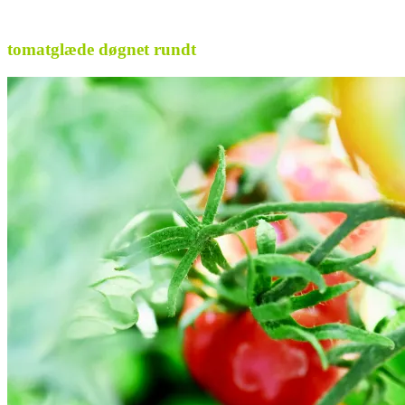
.
tomatglæde døgnet rundt