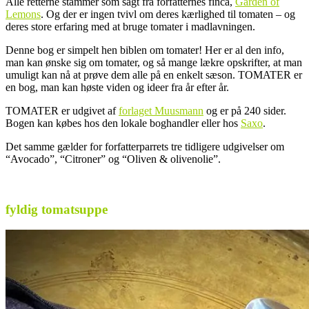
Alle retterne stammer som sagt fra forfatternes finca,
Garden of
Lemons
. Og der er ingen tvivl om deres kærlighed til tomaten – og
deres store erfaring med at bruge tomater i madlavningen.
Denne bog er simpelt hen biblen om tomater! Her er al den info,
man kan ønske sig om tomater, og så mange lækre opskrifter, at man
umuligt kan nå at prøve dem alle på en enkelt sæson. TOMATER er
en bog, man kan høste viden og ideer fra år efter år.
TOMATER er udgivet af
forlaget Muusmann
og er på 240 sider.
Bogen kan købes hos den lokale boghandler eller hos
Saxo
.
Det samme gælder for forfatterparrets tre tidligere udgivelser om
“Avocado”, “Citroner” og “Oliven & olivenolie”.
.
fyldig tomatsuppe