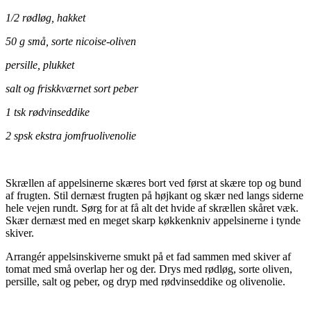
1/2 rødløg, hakket
50 g små, sorte nicoise-oliven
persille, plukket
salt og friskkværnet sort peber
1 tsk rødvinseddike
2 spsk ekstra jomfruolivenolie
Skrællen af appelsinerne skæres bort ved først at skære top og bund
af frugten. Stil dernæst frugten på højkant og skær ned langs siderne
hele vejen rundt. Sørg for at få alt det hvide af skrællen skåret væk.
Skær dernæst med en meget skarp køkkenkniv appelsinerne i tynde
skiver.
Arrangér appelsinskiverne smukt på et fad sammen med skiver af
tomat med små overlap her og der. Drys med rødløg, sorte oliven,
persille, salt og peber, og dryp med rødvinseddike og olivenolie.
.