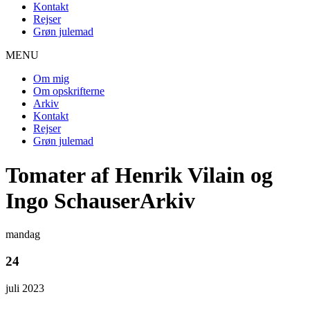
Kontakt
Rejser
Grøn julemad
MENU
Om mig
Om opskrifterne
Arkiv
Kontakt
Rejser
Grøn julemad
Tomater af Henrik Vilain og
Ingo SchauserArkiv
mandag
24
juli 2023