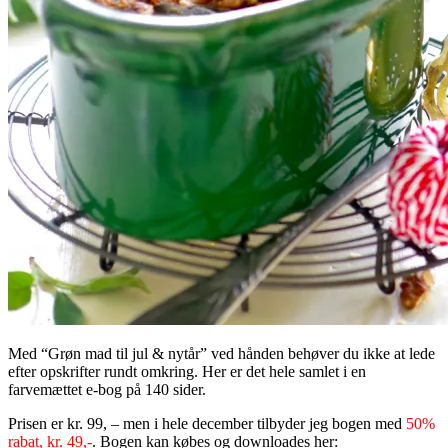
Med “Grøn mad til jul & nytår” ved hånden behøver du ikke at lede
efter opskrifter rundt omkring. Her er det hele samlet i en
farvemættet e-bog på 140 sider.
Prisen er kr. 99, – men i hele december tilbyder jeg bogen med
50%
rabat, kr. 49,-
. Bogen kan købes og downloades her: