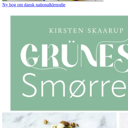
Ny bog om dansk nationalklenodie