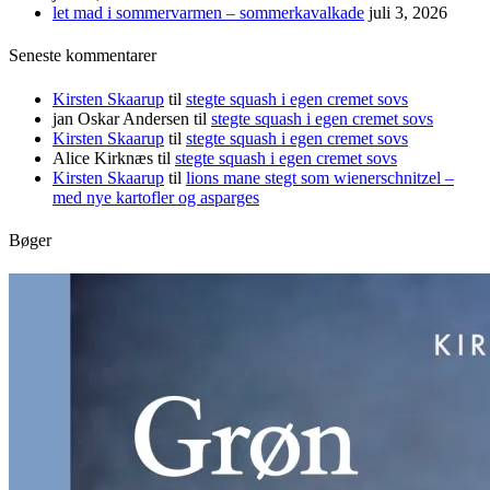
let mad i sommervarmen – sommerkavalkade
juli 3, 2026
Seneste kommentarer
Kirsten Skaarup
til
stegte squash i egen cremet sovs
jan Oskar Andersen
til
stegte squash i egen cremet sovs
Kirsten Skaarup
til
stegte squash i egen cremet sovs
Alice Kirknæs
til
stegte squash i egen cremet sovs
Kirsten Skaarup
til
lions mane stegt som wienerschnitzel –
med nye kartofler og asparges
Bøger