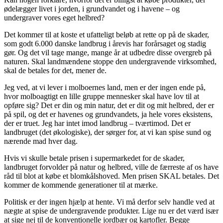
ødelægger livet i jorden, i grundvandet og i havene – og
undergraver vores eget helbred?
Det kommer til at koste et ufatteligt beløb at rette op på de skader,
som godt 6.000 danske landbrug i årevis har forårsaget og stadig
gør. Og det vil tage mange, mange år at udbedre disse overgreb på
naturen. Skal landmændene stoppe den undergravende virksomhed,
skal de betales for det, mener de.
Jeg ved, at vi lever i molboernes land, men er der ingen ende på,
hvor molboagtigt en lille gruppe mennesker skal have lov til at
opføre sig? Det er din og min natur, det er dit og mit helbred, der er
på spil, og det er havenes og grundvandets, ja hele vores eksistens,
der er truet. Jeg har intet imod landbrug – tværtimod. Det er
landbruget (det økologiske), der sørger for, at vi kan spise sund og
nærende mad hver dag.
Hvis vi skulle betale prisen i supermarkedet for de skader,
landbruget forvolder på natur og helbred, ville de færreste af os have
råd til blot at købe et blomkålshoved. Men prisen SKAL betales. Det
kommer de kommende generationer til at mærke.
Politisk er der ingen hjælp at hente. Vi må derfor selv handle ved at
nægte at spise de undergravende produkter. Lige nu er det værd især
at sige nej til de konventionelle jordbær og kartofler. Begge