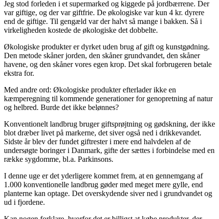
Jeg stod forleden i et supermarked og kiggede på jordbærrene. Der
var giftige, og der var giftfrie. De økologiske var kun 4 kr. dyrere
end de giftige. Til gengæld var der halvt så mange i bakken. Så i
virkeligheden kostede de økologiske det dobbelte.
Økologiske produkter er dyrket uden brug af gift og kunstgødning.
Den metode skåner jorden, den skåner grundvandet, den skåner
havene, og den skåner vores egen krop. Det skal forbrugeren betale
ekstra for.
Med andre ord: Økologiske produkter efterlader ikke en
kæmperegning til kommende generationer for genopretning af natur
og helbred. Burde det ikke belønnes?
Konventionelt landbrug bruger giftsprøjtning og gødskning, der ikke
blot dræber livet på markerne, det siver også ned i drikkevandet.
Sidste år blev der fundet giftrester i mere end halvdelen af de
undersøgte boringer i Danmark, gifte der sættes i forbindelse med en
række sygdomme, bl.a. Parkinsons.
I denne uge er det yderligere kommet frem, at en gennemgang af
1.000 konventionelle landbrug gøder med meget mere gylle, end
planterne kan optage. Det overskydende siver ned i grundvandet og
ud i fjordene.
Kan nogen forklare, hvorfor det er billigst at købe produkter, der