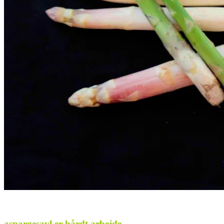
.
aspargesavl er hårdt arbejde