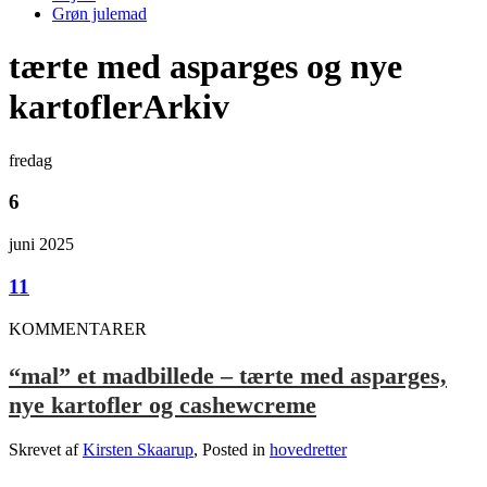
Grøn julemad
tærte med asparges og nye
kartoflerArkiv
fredag
6
juni 2025
11
KOMMENTARER
“mal” et madbillede – tærte med asparges,
nye kartofler og cashewcreme
Skrevet af
Kirsten Skaarup
, Posted in
hovedretter
.