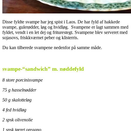
Disse fyldte svampe har jeg spist i Laos. De har fyld af hakkede
svampe, gulerødder, løg og hvidløg. Svampene er lagt sammen med
fyldet, vendt i en let dej og friturestegt. Svampene blev serveret med
sojasovs, friskkværnet peber og klisterris.
Du kan tilberede svampene nedenfor på samme måde.
svampe-“sandwich” m. nøddefyld
8 store porcinisvampe
75 g hasselnødder
50 g skalotteløg
4 fed hvidløg
2 spsk olivenolie
1 spsk tørret oregano