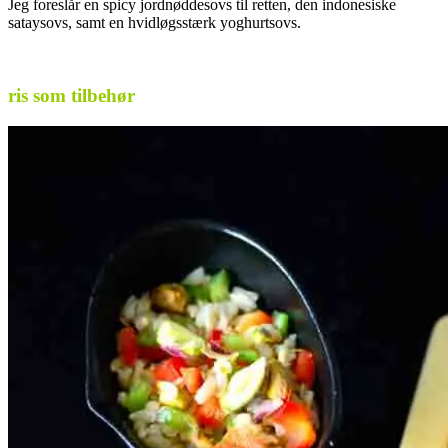
Jeg foreslår en spicy jordnøddesovs til retten, den indonesiske
sataysovs, samt en hvidløgsstærk yoghurtsovs.
ris som tilbehør