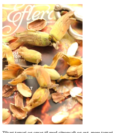
Tilsæt tamari og smag til med citronsaft og evt. mere tamari.