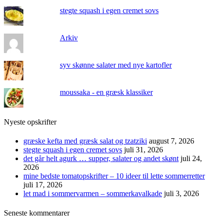
stegte squash i egen cremet sovs
Arkiv
syv skønne salater med nye kartofler
moussaka - en græsk klassiker
Nyeste opskrifter
græske kefta med græsk salat og tzatziki
august 7, 2026
stegte squash i egen cremet sovs
juli 31, 2026
det går helt agurk … supper, salater og andet skønt
juli 24,
2026
mine bedste tomatopskrifter – 10 ideer til lette sommerretter
juli 17, 2026
let mad i sommervarmen – sommerkavalkade
juli 3, 2026
Seneste kommentarer