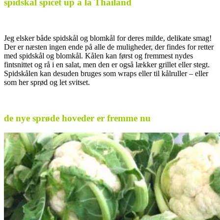
spidskål spicet up a la Thailand
Jeg elsker både spidskål og blomkål for deres milde, delikate smag!
Der er næsten ingen ende på alle de muligheder, der findes for retter
med spidskål og blomkål. Kålen kan først og fremmest nydes
fintsnittet og rå i en salat, men den er også lækker grillet eller stegt.
Spidskålen kan desuden bruges som wraps eller til kålruller – eller
som her sprød og let svitset.
.
de nye sprøde hoveder er fremme nu