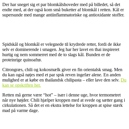
Der har sneget sig et par blomkålshoveder med på billedet, så det
endte med, at der også kom små buketter af blomkål i retten. Kål er
supersunde med mange antiinflammatoriske og antioxidante stoffer.
.
Spidskål og blomkål er velegnede til krydrede retter, fordi de ikke
selv er dominerende i smagen. Jeg har her lavet en thai inspireret
hurtig og nem sommerret med de to slags kål. Bunden er de
proteinrige quinoafrø.
Citrongræs, chili og kokosmælk giver en fin orientalsk smag. Men
du kan også nøjes med et par spsk reven ingefær alene. En anden
mulighed er at købe en thailandsk chilipasta – eller lave den selv.
Du
kan se opskriften her.
Retten må gerne være “hot” – især i denne uge, hvor termometret
når nye højder. Chili hjælper kroppen med at svede og sætter gang i
cirkulationen. Så det er en ekstra lettelse for kroppen at spise stærk
mad på varme dage.
.