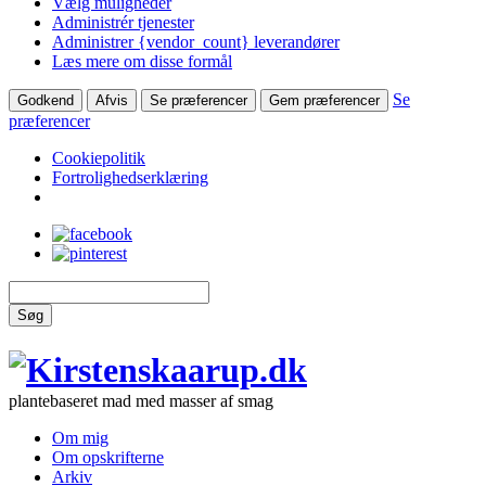
Vælg muligheder
Administrér tjenester
Administrer {vendor_count} leverandører
Læs mere om disse formål
Se
Godkend
Afvis
Se præferencer
Gem præferencer
præferencer
Cookiepolitik
Fortrolighedserklæring
Søg
plantebaseret mad med masser af smag
Om mig
Om opskrifterne
Arkiv