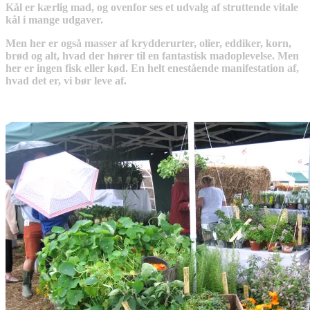
Kål er kærlig mad, og ovenfor ses et udvalg af struttende vitale
kål i mange udgaver.
Men her er også masser af krydderurter, olier, eddiker, korn,
brød og alt, hvad der hører til en fantastisk madoplevels
e. Men
her er ingen fisk eller kød. En helt enestående manifestation af,
hvad det er, vi bør leve af.