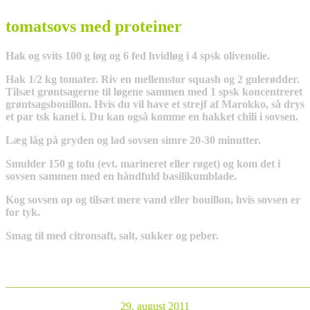
tomatsovs med proteiner
Hak og svits 100 g løg og 6 fed hvidløg i 4 spsk olivenolie.
Hak 1/2 kg tomater. Riv en mellemstor squash og 2 gulerødder.
Tilsæt grøntsagerne til løgene sammen med 1 spsk koncentreret
grøntsagsbouillon. Hvis du vil have et strejf af Marokko, så drys
et par tsk kanel i. Du kan også komme en hakket chili i sovsen.
Læg låg på gryden og lad sovsen simre 20-30 minutter.
Smulder 150 g tofu (evt. marineret eller røget) og kom det i
sovsen sammen med en håndfuld basilikumblade.
Kog sovsen op og tilsæt mere vand eller bouillon, hvis sovsen er
for tyk.
Smag til med citronsaft, salt, sukker og peber.
____________________
___________________________________
29. august 2011