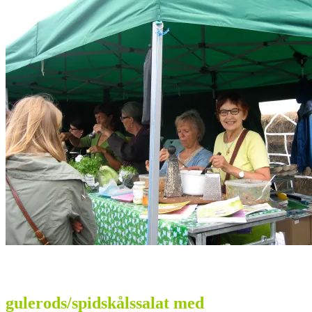
gulerods/spidskålssalat med