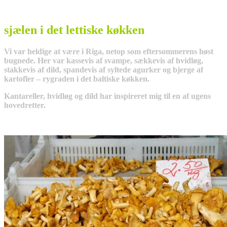
sjælen i det lettiske køkken
Vi var heldige at være i Riga, netop som eftersommerens høst
bugnede. Her var kassevis af svampe, sækkevis af hvidløg,
stakkevis af dild, spandevis af syltede agurker og bjerge af
kartofler – rygraden i det baltiske køkken.
Kantareller, hvidløg og dild har inspireret mig til en af ugens
hovedretter.