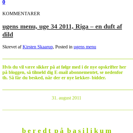
0
KOMMENTARER
ugens menu, uge 34 2011, Riga – en duft af
dild
Skrevet af
Kirsten Skaarup
, Posted in
ugens menu
_______________________________________________________
Hvis du vil være sikker på at følge med i de nye opskrifter her
på bloggen, så tilmeld dig E-mail abonnementet, se nedenfor
th. Så får du besked, når der er nye lækker- bidder.
_______________________________________________________
31. august 2011
_______________________________________________________
b e r e d t p å b a s i l i k u m