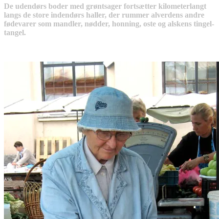
De udendørs boder med grøntsager fortsætter kilometerlangt
langs de store indendørs haller, der rummer alverdens andre
fødevarer som mandler, nødder, honning, oste og alskens tingel-
tangel.