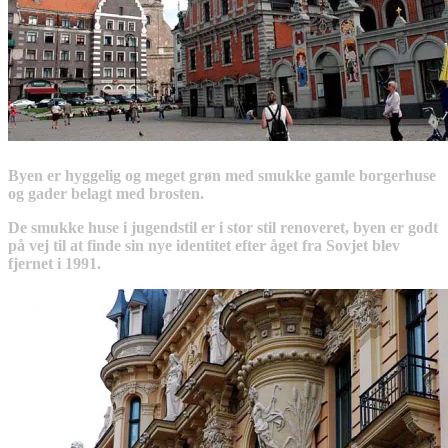
Byen er hyggelig og meget grøn med smukke gamle borgerhuse
og gader belagt med brosten.
De smukke huse i jugendstil er i stor stil renoveret, b
yen er godt
på vej til at finde sin nye identitet efter åget fra Sovjet blev
fjernet i 1991.