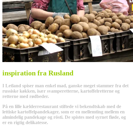
inspiration fra Rusland
I Letland spiser man enkel mad, ganske meget stammer fra det
russiske køkken, især svamperetterne, kartoffelretterne og
retterne med rødbeder.
På en lille kælderrestaurant stiftede vi bekendtskab med de
lettiske kartoffelpandekager, som er en mellemting mellem en
almindelig pandekage og rösti. De spistes med syrnet fløde, og
er en rigtig delikatesse.