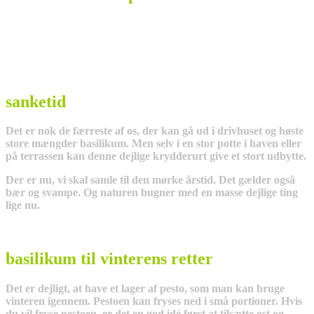
sanketid
Det er nok de færreste af os, der kan gå ud i drivhuset og høste
store mængder basilikum. Men selv i en stor potte i haven eller
på terrassen kan denne dejlige krydderurt give et stort udbytte.
Der er nu, vi skal samle til den mørke årstid. Det gælder også
bær og svampe. Og naturen bugner med en masse dejlige ting
lige nu.
basilikum til vinterens retter
Det er dejligt, at have et lager af pesto, som man kan bruge
vinteren igennem. Pestoen kan fryses ned i små portioner. Hvis
du vil fryse pestoen, er det en god idé først at tilsætte ost og