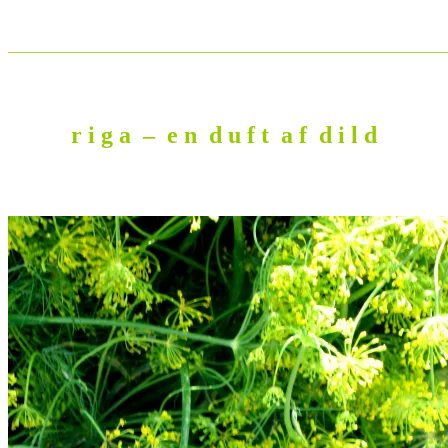
_______________________________________________________
r i g a – e n d u f t a f d i l d