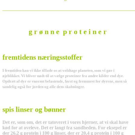
_______________________________________________________
g r ø n n e p r o t e i n e r
fremtidens næringsstoffer
I fremtiden kan vi ikke tillade os at voldtage planeten, som vi gør i
øjeblikket. Vi bliver nødt til at vælge proteiner fra andre kilder end dyr.
Opdræt af dyr er enormt belastende, først og fremmest for dyrene, men så
sandelig også for jorden og alle dens skabninger.
spis linser og bønner
Det er, som om, det er tatoveret i vores hjerner, at vi skal have
kød for at oveleve. Det er langt fra sandheden. For eksepel er
der 26,2 g protein i 100 g linser, der er 20,4 g protein i 100 g