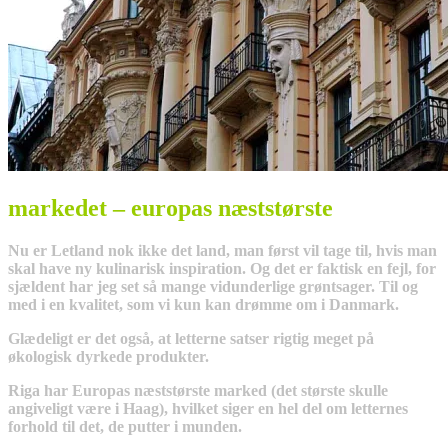
markedet – europas næststørste
Nu er Letland nok ikke det land, man først vil tage til, hvis man
skal have ny kulinarisk inspiration. Og det er faktisk en fejl, for
sjældent har jeg set så mange vidunderlige grøntsager. Til og
med i en kvalitet, som vi kun kan drømme om i Danmark.
Glædeligt er det også, at letterne satser rigtig meget på
økologisk dyrkede produkter.
Riga har Europas næststørste marked (det største skulle
angiveligt være i Haag), hvilket siger en hel del om letternes
forhold til det, de putter i munden.