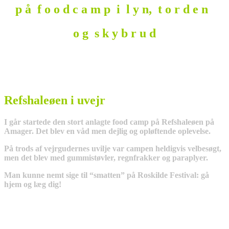
p å f o o d c a m p i l y n, t o r d e n
o g s k y b r u d
Refshaleøen i uvejr
I går startede den stort anlagte food camp på Refshaleøen på
Amager. Det blev en våd men dejlig og opløftende oplevelse.
På trods af vejrgudernes uvilje var campen heldigvis velbesøgt,
men det blev med gummistøvler, regnfrakker og paraplyer.
Man kunne nemt sige til “smatten” på Roskilde Festival: gå
hjem og læg dig!