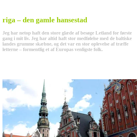
riga – den gamle hansestad
Jeg har netop haft den store glæde af besøge Letland for første
gang i mit liv. Jeg har altid haft stor medfølelse med de baltiske
landes grumme skæbne, og det var en stor oplevelse af træffe
letterne – formentlig et af Europas venligste folk.