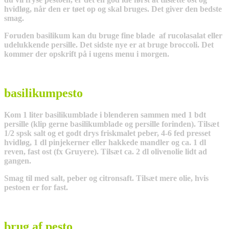
hvidløg, når den er tøet op og skal bruges. Det giver den bedste
smag.
Foruden basilikum kan du bruge fine blade af rucolasalat eller
udelukkende persille. Det sidste nye er at bruge broccoli. Det
kommer der opskrift på i ugens menu i morgen.
basilikumpesto
Kom 1 liter basilikumblade i blenderen sammen med 1 bdt
persille (klip gerne basilikumblade og persille forinden). Tilsæt
1/2 spsk salt og et godt drys friskmalet peber, 4-6 fed presset
hvidløg, 1 dl pinjekerner eller hakkede mandler og ca. 1 dl
reven, fast ost (fx Gruyere). Tilsæt ca. 2 dl olivenolie lidt ad
gangen.
Smag til med salt, peber og citronsaft. Tilsæt mere olie, hvis
pestoen er for fast.
brug af pesto