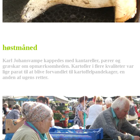
høstmåned
Karl Johansvampe kappedes med kantareller, pærer og
græskar om opmærksomheden. Kartofler i flere kvaliteter var
lige parat til at blive forvandlet til kartoffelpandekager, en
anden af ugens retter.