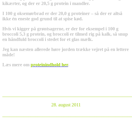
kikærter, og der er 20,5 g protein i mandler.
I 100 g oksemørbrad er der 20,0 g proteiner – så der er altså
ikke én eneste god grund til at spise kød.
Hvis vi kigger på grøntsagerne, er der for eksempel i 100 g
broccoli 5,3 g protein, og broccoli er tilmed rig på kalk, så snup
en håndfuld broccoli i stedet for et glas mælk.
Jeg kan næsten allerede høre jorden trække vejret på en lettere
måde!
Læs mere om
proteinindhold her
.
_______________________________________________________
28. august 2011
_______________________________________________________