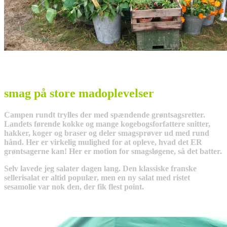
smag på store madoplevelser
Campen rundt trylles der med spændende grøntsagsretter.
Landets førende kokke og mange kogebogsforfattere snitter,
hakker, koger og braser og deler smagsprøver ud med rund
hånd. Her er virkelig mulighed for at opleve, hvad det ER
grøntsagerne kan! Her er motion for smagsløgene, så det batter.
Selv lavede jeg salater dagen lang. Den klassiske franske
sellerisalat er altid populær, men en ny salat med ristet
sesamolie var nok den, der fik flest point.