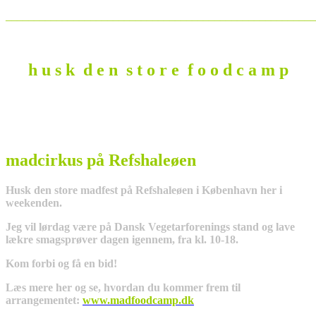
_______________________________________________________
h u s k d e n s t o r e f o o d c a m p
madcirkus på Refshaleøen
Husk den store madfest på Refshaleøen i København her i
weekenden.
Jeg vil lørdag være på Dansk Vegetarforenings stand og lave
lækre smagsprøver dagen igennem, fra kl. 10-18.
Kom forbi og få en bid!
Læs mere her og se, hvordan du kommer frem til
arrangementet:
www.madfoodcamp.dk