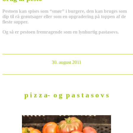
Pestoen kan spises som “smør” i burgere, den kan bruges som
dip til rå grøntsager eller som en opgradering på toppen af de
fleste supper.
Og så er pestoen fremragende som en lynhurtig pastasovs.
_______________________________________________________
30. august 2011
_______________________________________________________
p i z z a- o g p a s t a s o v s