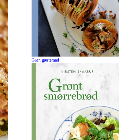
Grøn gæstemad