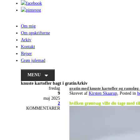
Om mig
Om opskrifterne
Arkiv
Kontakt
Rejser
Grøn julemad
MENU
knuste kartofler bagt i gratinArkiv
fredag
gratin med knuste kartofler og ramsløg 
9
Skrevet af
Kirsten Skaarup
, Posted in
h
maj 2025
.
2
hvilken grøntsag ville du tage med ti
KOMMENTARER