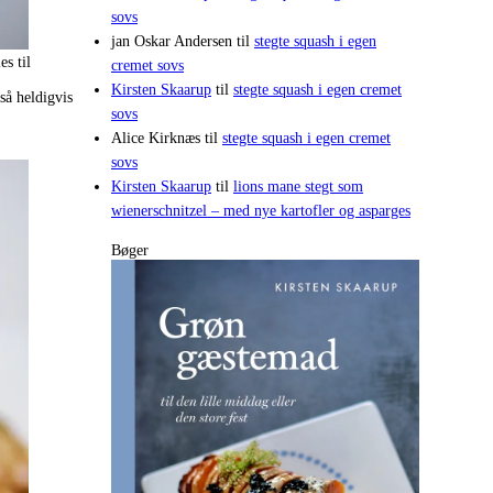
sovs
jan Oskar Andersen
til
stegte squash i egen
s til
cremet sovs
Kirsten Skaarup
til
stegte squash i egen cremet
så heldigvis
sovs
Alice Kirknæs
til
stegte squash i egen cremet
sovs
Kirsten Skaarup
til
lions mane stegt som
wienerschnitzel – med nye kartofler og asparges
Bøger