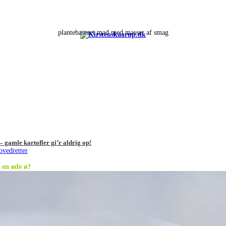
plantebaseret mad med masser af smag
– gamle kartofler gi’r aldrig op!
ovedretter
l en øde ø?