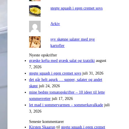
stegte squash i egen cremet sovs
Arkiv
syv skønne salater med nye
kartofler
Nyeste opskrifter
græske kefta med græsk salat og tzatziki
august
7, 2026
stegte squash i egen cremet sovs
juli 31, 2026
det går helt agurk … supper, salater og andet
skønt
juli 24, 2026
mine bedste tomatopskrifter – 10 ideer til lette
sommerretter
juli 17, 2026
let mad i sommervarmen – sommerkavalkade
juli
3, 2026
Seneste kommentarer
Kirsten Skaarup
til
stegte squash i egen cremet