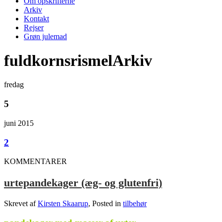
Om opskrifterne
Arkiv
Kontakt
Rejser
Grøn julemad
fuldkornsrismelArkiv
fredag
5
juni 2015
2
KOMMENTARER
urtepandekager (æg- og glutenfri)
Skrevet af
Kirsten Skaarup
, Posted in
tilbehør