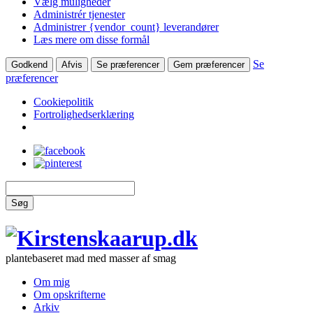
Vælg muligheder
Administrér tjenester
Administrer {vendor_count} leverandører
Læs mere om disse formål
Se
Godkend
Afvis
Se præferencer
Gem præferencer
præferencer
Cookiepolitik
Fortrolighedserklæring
Søg
plantebaseret mad med masser af smag
Om mig
Om opskrifterne
Arkiv