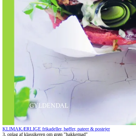
KLIMAKÆRLIGE frikadeller, bøffer, pateer & postejer
3. oplag af klassikeren om grøn "hakkemad"