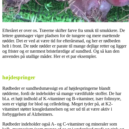
Efteråret er over os. Træerne skifter farve fra smuk til smukkere. De
lettere grøntsager viger pladsen for de tungere og mere mættende
rødder. Det er ved at være tid for efterårsmad, og her er rødbeden
helt i front. De røde rødder er parate til mange dejlige retter og ligger
og frister og er nærmest bristefærdige af sundhed. Og så kan den
anvendes på utallige måder. Her er et par eksempler.
højdespringer
Rødbeder er sundhedsmæssigt en af højdespringerne blandt
rødderne, fordi de indeholder så mange værdifulde stoffer. De har
bl.a. et højt indhold af K-vitaminer og B-vitaminer, især folinsyre,
som er vigtigt for blod og celledeling. Meget tyder på, at K2-
vitaminet støtter knogledannelsen og ser ud til at være aktiv i
forbyggelsen af Alzheimers.
Rødbeder indeholder også A- og C-vitaminer og mineraler som