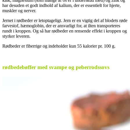
kalk, magnesium (som mange af os er i underskud med) og zink og
har desuden et godt indhold af kalium, der er essentielt for hjerte,
muskler og nerver.
Jernet i rødbeder er letoptageligt. Jern er en vigtig del af blodets røde
farvestof, hæmoglobin, der er ansvarligt for, at ilten transporteres
rundt i kroppen. Og så har rødbeder en rensende effekt i kroppen og
styrker leveren.
Rødbeder er fiberrige og indeholder kun 55 kalorier pr. 100 g.
rødbedebøffer med svampe og peberrodssovs