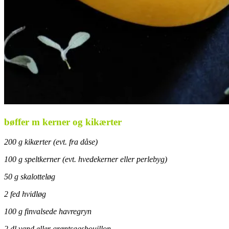
bøffer m kerner og kikærter
200 g kikærter (evt. fra dåse)
100 g speltkerner (evt. hvedekerner eller perlebyg)
50 g skalotteløg
2 fed hvidløg
100 g finvalsede havregryn
2 dl vand eller grøntsagsbouillon