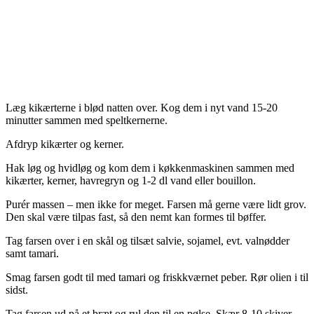
Læg kikærterne i blød natten over. Kog dem i nyt vand 15-20
minutter sammen med speltkernerne.
Afdryp kikærter og kerner.
Hak løg og hvidløg og kom dem i køkkenmaskinen sammen med
kikærter, kerner, havregryn og 1-2 dl vand eller bouillon.
Purér massen – men ikke for meget. Farsen må gerne være lidt grov.
Den skal være tilpas fast, så den nemt kan formes til bøffer.
Tag farsen over i en skål og tilsæt salvie, sojamel, evt. valnødder
samt tamari.
Smag farsen godt til med tamari og friskkværnet peber. Rør olien i til
sidst.
Tag farsen ud på et bræt og rul den til en pølse. Skær 8-10 skiver,