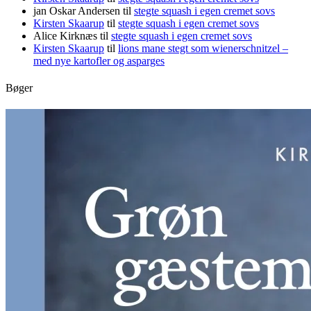
jan Oskar Andersen
til
stegte squash i egen cremet sovs
Kirsten Skaarup
til
stegte squash i egen cremet sovs
Alice Kirknæs
til
stegte squash i egen cremet sovs
Kirsten Skaarup
til
lions mane stegt som wienerschnitzel –
med nye kartofler og asparges
Bøger