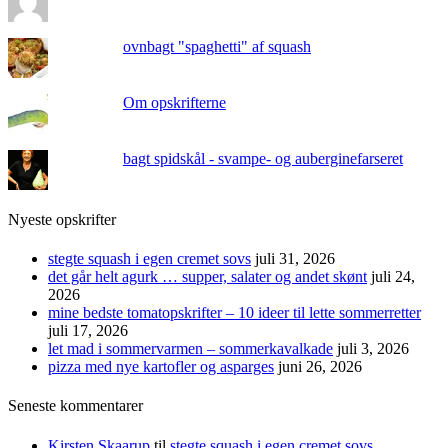
ovnbagt "spaghetti" af squash
Om opskrifterne
bagt spidskål - svampe- og auberginefarseret
Nyeste opskrifter
stegte squash i egen cremet sovs
juli 31, 2026
det går helt agurk … supper, salater og andet skønt
juli 24,
2026
mine bedste tomatopskrifter – 10 ideer til lette sommerretter
juli 17, 2026
let mad i sommervarmen – sommerkavalkade
juli 3, 2026
pizza med nye kartofler og asparges
juni 26, 2026
Seneste kommentarer
Kirsten Skaarup
til
stegte squash i egen cremet sovs