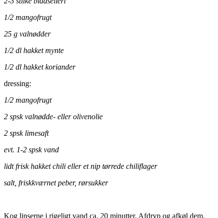
2-3 stilke bladselleri
1/2 mangofrugt
25 g valnødder
1/2 dl hakket mynte
1/2 dl hakket koriander
dressing:
1/2 mangofrugt
2 spsk valnødde- eller olivenolie
2 spsk limesaft
evt. 1-2 spsk vand
lidt frisk hakket chili eller et nip tørrede chiliflager
salt, friskkværnet peber, rørsukker
Kog linserne i rigeligt vand ca. 20 minutter. Afdryp og afkøl dem.