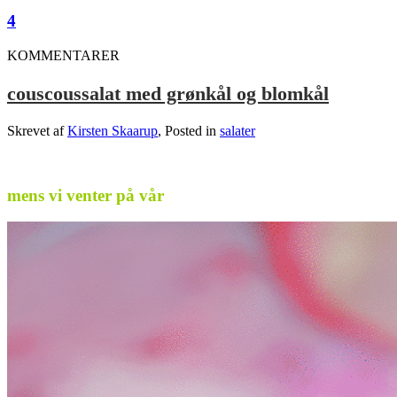
4
KOMMENTARER
couscoussalat med grønkål og blomkål
Skrevet af
Kirsten Skaarup
, Posted in
salater
.
mens vi venter på vår