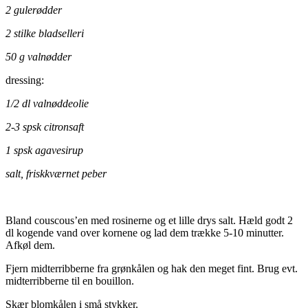
2 gulerødder
2 stilke bladselleri
50 g valnødder
dressing:
1/2 dl valnøddeolie
2-3 spsk citronsaft
1 spsk agavesirup
salt, friskkværnet peber
Bland couscous’en med rosinerne og et lille drys salt. Hæld godt 2
dl kogende vand over kornene og lad dem trække 5-10 minutter.
Afkøl dem.
Fjern midterribberne fra grønkålen og hak den meget fint. Brug evt.
midterribberne til en bouillon.
Skær blomkålen i små stykker.