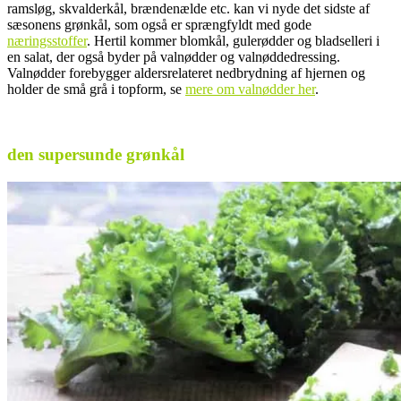
ramsløg, skvalderkål, brændenælde etc. kan vi nyde det sidste af
sæsonens grønkål, som også er sprængfyldt med gode
næringsstoffer
. Hertil kommer blomkål, gulerødder og bladselleri i
en salat, der også byder på valnødder og valnøddedressing.
Valnødder forebygger aldersrelateret nedbrydning af hjernen og
holder de små grå i topform, se
mere om valnødder her
.
.
den supersunde grønkål