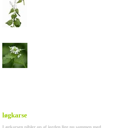
løgkarse
Løgkarsen pibler op af jorden lige nu sammen med