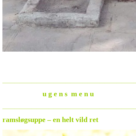
______________________________________________________
u g e n s m e n u
_______________________________________________________
ramsløgsuppe – en helt vild ret