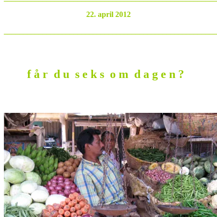
22. april 2012
_______________________________________________________
f å r d u s e k s o m d a g e n ?