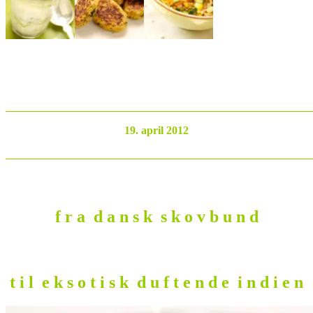
_______________________________________________________
19. april 2012
_______________________________________________________
f r a d a n s k s k o v b u n d
t i l e k s o t i s k d u f t e n d e i n d i e n