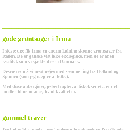
_______________________________________________________
gode grøntsager i Irma
I sidste uge fik Irma en enorm ladning skønne grøntsager fra
Italien. De er ganske vist ikke økologiske, men de er af en
kvalitet, som vi sjældent ser i Danmark.
Desværre må vi mest nøjes med slemme ting fra Holland og
Spanien (som jeg nægter af købe).
Med disse auberginer, peberfrugter, artiskokker etc. er det
imidlertid nemt at se, hvad kvalitet er.
gammel traver
Jeg købte bl.a. nogle store kuglerunde auberginer. Det fik mig