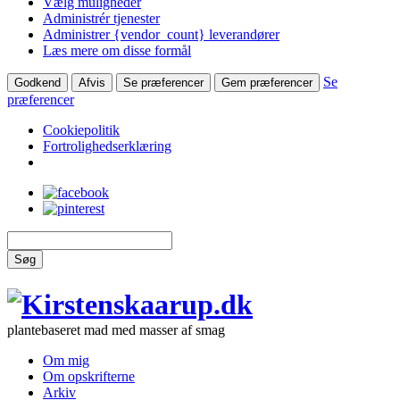
Vælg muligheder
Administrér tjenester
Administrer {vendor_count} leverandører
Læs mere om disse formål
Se
Godkend
Afvis
Se præferencer
Gem præferencer
præferencer
Cookiepolitik
Fortrolighedserklæring
Søg
plantebaseret mad med masser af smag
Om mig
Om opskrifterne
Arkiv