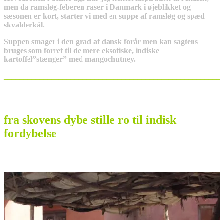
men da ramsløg-feberen raser i Danmark i øjeblikket og
sæsonen er kort, starter vi med en suppe af ramsløg og spæd
skvalderkål.
Suppen smager i den grad af dansk forår men kan sagtens
bruges som forret til de mere eksotiske, indiske
kartoffel”stænger” med mangochutney.
_______________________________________________________
fra skovens dybe stille ro til indisk
fordybelse