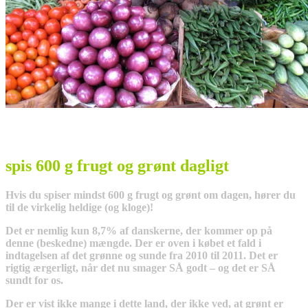
spis 600 g frugt og grønt dagligt
Hvis du spiser mindst 600 g frugt og grønt om dagen, hører du
til de virkelig heldige (og kloge)!
Det er nemlig kun 8,7% af danskerne, der kommer op på
denne (beskedne) mængde. Der er oven i købet et fald i
indtagelsen af det grønne og sunde fra 2010 til 2011. Det er
rigtig ærgerligt, når det nu smager SÅ godt – og det er SÅ
sundt for os.
Der er vist ikke mange i dette land, der ikke ved, at grønt er