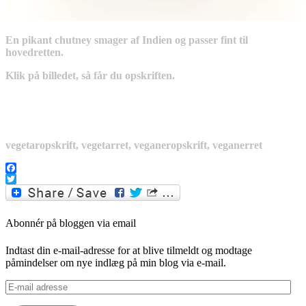
En pikant chutney smager af Indien og passer fint til
hovedretten.
Klik på billedet, så får du opskriften.
vegetaropskrift, vegetarret, veganeropskrift, veganerret
Facebook
Twitter
Abonnér på bloggen via email
Indtast din e-mail-adresse for at blive tilmeldt og modtage
påmindelser om nye indlæg på min blog via e-mail.
E-
mail