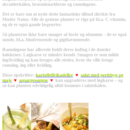
skvalderkålen, brændenælderne og ramsløgene.
Det er bare om at nyde dette fantastiske tilbud direkte fra
Moder Natur. Alle de grønne planter er rige på bl.a. C-vitamin,
og de er også gamle lægeurter.
Så planterne ikke bare smager af forår og uhmmm – de er også
sunde, bl.a. blodrensende og gigthæmmende.
Ramsløgene har allerede holdt deres indtog i de danske
køkkener. Løgkarse er mindre kendt. Smagen er som milde
løg/hvidløg og kan bruges alle steder, hvor du ville bruge
ramsløg, løg eller hvidløg.
Disse opskrifter:
kartoffelfrikadeller
♥
salat med perlebyg og
majs
♥
aspargessuppe
♥
kan opgraderes med løgkarse – og
så kan planten selvfølgelig altid kommes i salatskålen.