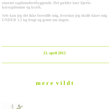
enormt sygdomsforebyggende. Det gælder især hjerte-
karsygdomme og kræft.
Selv kan jeg slet ikke forestille mig, hvordan jeg skulle klare mig
UNDER 1,5 kg frugt og grønt om dagen.
_______________________________________________________
21. april 2012
_______________________________________________________
m e r e v i l d t