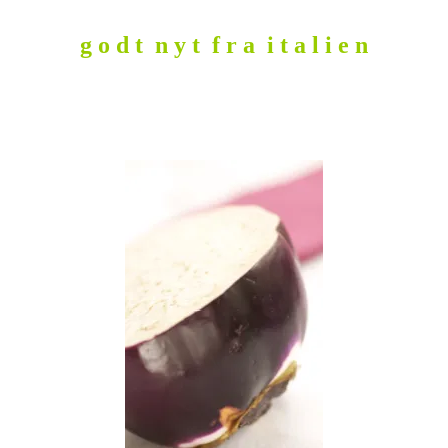
g o d t n y t f r a i t a l i e n