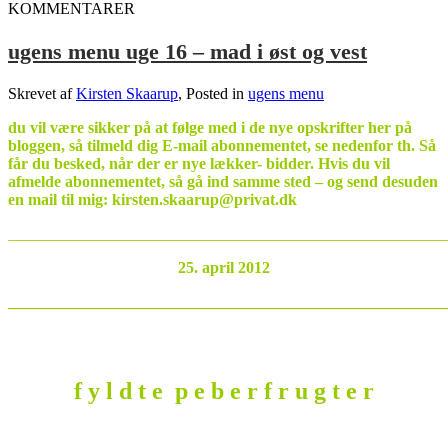
KOMMENTARER
ugens menu uge 16 – mad i øst og vest
Skrevet af
Kirsten Skaarup
, Posted in
ugens menu
du vil være sikker på at følge med i de nye opskrifter her på
bloggen, så tilmeld dig E-mail abonnementet, se nedenfor th. Så
får du besked, når der er nye lækker- bidder.
Hvis du vil
afmelde abonnementet, så gå ind samme sted – og send desuden
en mail til mig: kirsten.skaarup@privat.dk
_______________________________________________________
25. april 2012
_______________________________________________________
f y l d t e p e b e r f r u g t e r