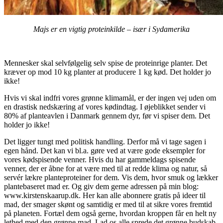
Majs er en vigtig proteinkilde – især i Sydamerika
.
Mennesker skal selvfølgelig selv spise de proteinrige planter. Det
kræver op mod 10 kg planter at producere 1 kg kød. Det holder jo
ikke!
Hvis vi skal indfri vores grønne klimamål, er der ingen vej uden om
en drastisk nedskæring af vores kødindtag. I øjeblikket sender vi
80% af planteavlen i Danmark gennem dyr, før vi spiser dem. Det
holder jo ikke!
Det ligger tungt med politisk handling. Derfor må vi tage sagen i
egen hånd. Det kan vi bl.a. gøre ved at være gode eksempler for
vores kødspisende venner. Hvis du har gammeldags spisende
venner, der er åbne for at være med til at redde klima og natur, så
servér lækre planteproteiner for dem. Vis dem, hvor smuk og lækker
plantebaseret mad er. Og giv dem gerne adressen på min blog:
www.kirstenskaarup.dk. Her kan alle abonnere gratis på ideer til
mad, der smager skønt og samtidig er med til at sikre vores fremtid
på planeten. Fortæl dem også gerne, hvordan kroppen får en helt ny
lethed med den grønne mad. Lad os alle sprede det grønne budskab