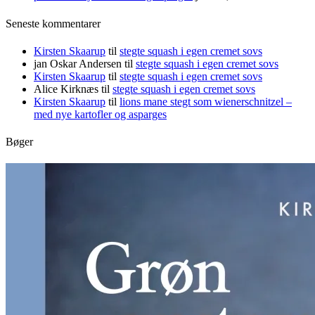
Seneste kommentarer
Kirsten Skaarup
til
stegte squash i egen cremet sovs
jan Oskar Andersen
til
stegte squash i egen cremet sovs
Kirsten Skaarup
til
stegte squash i egen cremet sovs
Alice Kirknæs
til
stegte squash i egen cremet sovs
Kirsten Skaarup
til
lions mane stegt som wienerschnitzel –
med nye kartofler og asparges
Bøger