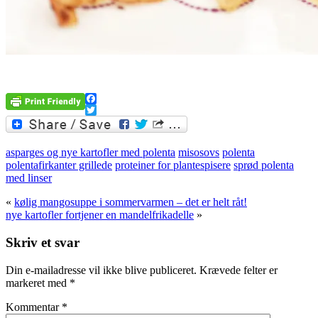
.
Facebook
Twitter
asparges og nye kartofler med polenta
misosovs
polenta
polentafirkanter grillede
proteiner for plantespisere
sprød polenta
med linser
«
kølig mangosuppe i sommervarmen – det er helt råt!
nye kartofler fortjener en mandelfrikadelle
»
Skriv et svar
Din e-mailadresse vil ikke blive publiceret.
Krævede felter er
markeret med
*
Kommentar
*