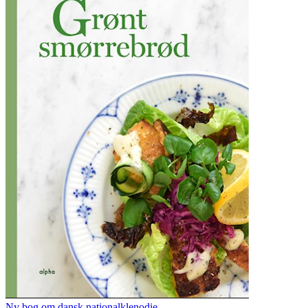
Ny bog om dansk nationalklenodie