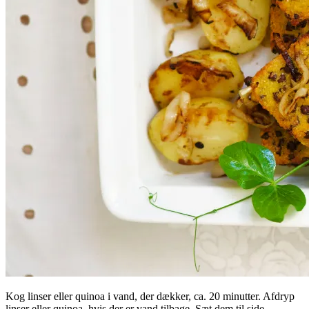
Kog linser eller quinoa i vand, der dækker, ca. 20 minutter. Afdryp
linser eller quinoa, hvis der er vand tilbage. Sæt dem til side.