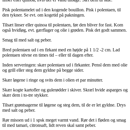
Pisk polentamelet ud i den kogende bouillon. Pisk i polentaen, til
den tykner. Se evt. om kogetid på pakningen.
Tilsæt linser eller quinoa til polentaen, før den bliver for fast. Kom
også hvidløg, evt. gærflager og olie i grøden. Pisk det godt sammen.
Smag til med salt og peber.
Bred polentaen ud i en firkant med en højde på 1 1/2 -2 cm. Lad
polentaen stivne en times tid – eller til dagen efter.
Inden serveringen: skær polentaen ud i firkanter. Pensl dem med olie
og grill eller steg dem gyldne på begge sider.
Skær løgene i ringe og svits dem i olien et par minutter.
Skær kogte kartofler og gulerødder i skiver. Skræl hvide asparges og
skær dem i to-tre stykker.
Tilsæt grøntsagerne til løgene og steg dem, til de er let gyldne. Drys
med salt og peber.
Rør misoen ud i 1 spsk meget varmt vand. Rør det i fløden og smag
til med tamari, citronsaft, lidt reven skal samt peber.