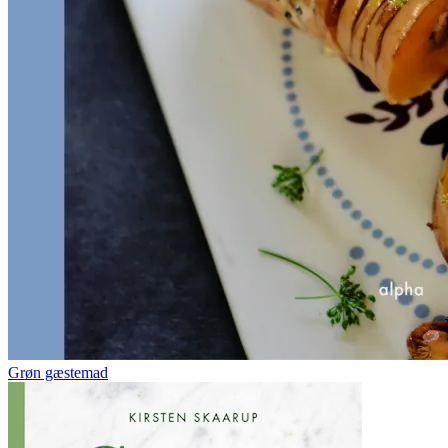
Grøn gæstemad