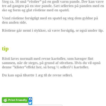
Steg ca. 16 små “röstier” på en godt varm pande. Der kan være
tre ad gangen på en stor pande. Sæt sellerien på panden med en
ske og form og glat röstiene med en spatel.
Vend röstiene forsigtigt med en spatel og steg dem gyldne på
den anden side.
Röstiene går nemt i stykker, så være forsigtig, se også under tip.
tip
Rösti laves normalt med revne kartofler, som hænger fint
sammen, når de steges, på grund af stivelsen. Hvis du vil opnå
denne ”klister”effekt her, så brug ½ selleri/½ kartofler.
Du kan også tilsætte 1 æg til de revne selleri.
Facebook