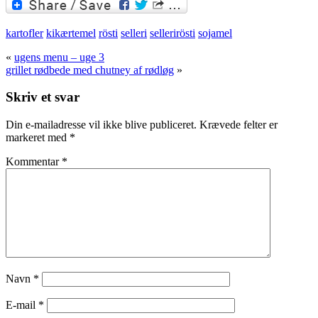
Twitter
kartofler
kikærtemel
rösti
selleri
sellerirösti
sojamel
«
ugens menu – uge 3
grillet rødbede med chutney af rødløg
»
Skriv et svar
Din e-mailadresse vil ikke blive publiceret.
Krævede felter er
markeret med
*
Kommentar
*
Navn
*
E-mail
*