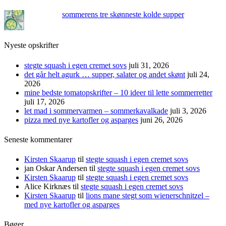
sommerens tre skønneste kolde supper
Nyeste opskrifter
stegte squash i egen cremet sovs
juli 31, 2026
det går helt agurk … supper, salater og andet skønt
juli 24,
2026
mine bedste tomatopskrifter – 10 ideer til lette sommerretter
juli 17, 2026
let mad i sommervarmen – sommerkavalkade
juli 3, 2026
pizza med nye kartofler og asparges
juni 26, 2026
Seneste kommentarer
Kirsten Skaarup
til
stegte squash i egen cremet sovs
jan Oskar Andersen
til
stegte squash i egen cremet sovs
Kirsten Skaarup
til
stegte squash i egen cremet sovs
Alice Kirknæs
til
stegte squash i egen cremet sovs
Kirsten Skaarup
til
lions mane stegt som wienerschnitzel –
med nye kartofler og asparges
Bøger