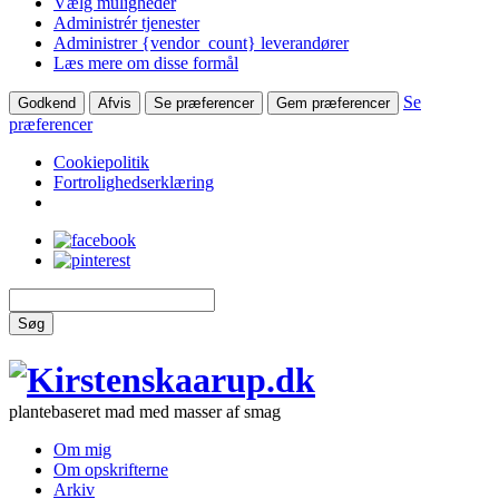
Vælg muligheder
Administrér tjenester
Administrer {vendor_count} leverandører
Læs mere om disse formål
Se
Godkend
Afvis
Se præferencer
Gem præferencer
præferencer
Cookiepolitik
Fortrolighedserklæring
Søg
plantebaseret mad med masser af smag
Om mig
Om opskrifterne
Arkiv