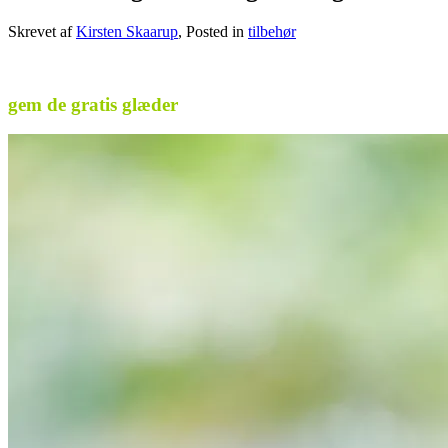
Skrevet af
Kirsten Skaarup
, Posted in
tilbehør
.
gem de gratis glæder