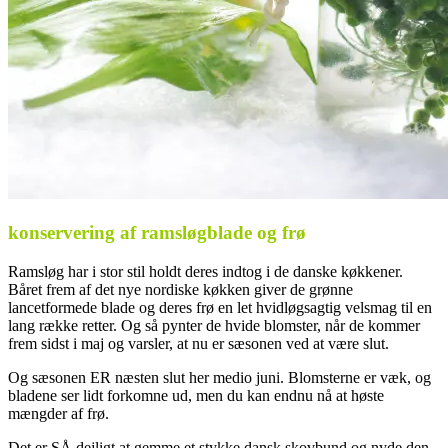
konservering af ramsløgblade og frø
Ramsløg har i stor stil holdt deres indtog i de danske køkkener.
Båret frem af det nye nordiske køkken giver de grønne
lancetformede blade og deres frø en let hvidløgsagtig velsmag til en
lang række retter. Og så pynter de hvide blomster, når de kommer
frem sidst i maj og varsler, at nu er sæsonen ved at være slut.
Og sæsonen ER næsten slut her medio juni. Blomsterne er væk, og
bladene ser lidt forkomne ud, men du kan endnu nå at høste
mængder af frø.
Det er SÅ dejligt at gemme et stykke dansk skovbund og nyde den