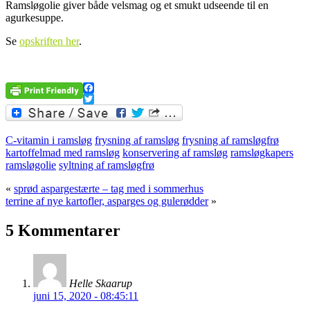
Ramsløgolie giver både velsmag og et smukt udseende til en
agurkesuppe.
Se
opskriften her
.
.
Facebook
Twitter
C-vitamin i ramsløg
frysning af ramsløg
frysning af ramsløgfrø
kartoffelmad med ramsløg
konservering af ramsløg
ramsløgkapers
ramsløgolie
syltning af ramsløgfrø
«
sprød aspargestærte – tag med i sommerhus
terrine af nye kartofler, asparges og gulerødder
»
5 Kommentarer
Helle Skaarup
juni 15, 2020 - 08:45:11