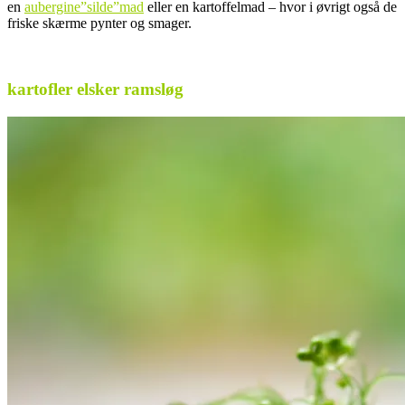
en
aubergine”silde”mad
eller en kartoffelmad – hvor i øvrigt også de
friske skærme pynter og smager.
.
kartofler elsker ramsløg