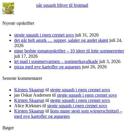
når squash bliver til festmad
Nyeste opskrifter
stegte squash i egen cremet sovs
juli 31, 2026
det går helt agurk … supper, salater og andet skønt
juli 24,
2026
mine bedste tomatopskrifter – 10 ideer til lette sommerretter
juli 17, 2026
let mad i sommervarmen – sommerkavalkade
juli 3, 2026
pizza med nye kartofler og asparges
juni 26, 2026
Seneste kommentarer
Kirsten Skaarup
til
stegte squash i egen cremet sovs
jan Oskar Andersen
til
stegte squash i egen cremet sovs
Kirsten Skaarup
til
stegte squash i egen cremet sovs
Alice Kirknæs
til
stegte squash i egen cremet sovs
Kirsten Skaarup
til
lions mane stegt som wienerschnitzel –
med nye kartofler og asparges
Bøger