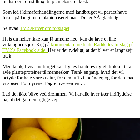
milliarder i omstilling til plantebaseret kost.
Som led i klimaforhandlingerne med landbruget vil partiet have
fokus på langt mere plantebaseret mad. Det er SÅ glædeligt.
Se hvad
TV2 skriver om forslaget
.
Hvis du heller ikke kan få armene ned, kan du lave et lille
virkelighedstjek. Kig på
kommentarerne til de Radikales forslag på
TV2´s Facebook-side.
Her er det tydeligt, at det bliver et langt sejt
træk.
Men tænk, hvis landbruget kan flyttes fra deres dyrefabrikker til at
avle planteproteiner til mennesker. Tænk engang, hvad det vil
betyde for hele vores natur, for den luft vi indånder, og for den mad
vi spiser. For dyrene. Fagre nye verden …
Lad det ikke blive ved drømmen. Vi har alle hver især indflydelse
på, at det går den rigtige vej.
.