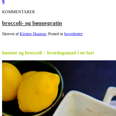
9
KOMMENTARER
broccoli- og bønnegratin
Skrevet af
Kirsten Skaarup
, Posted in
hovedretter
.
bønner og broccoli – hverdagsmad i en fart