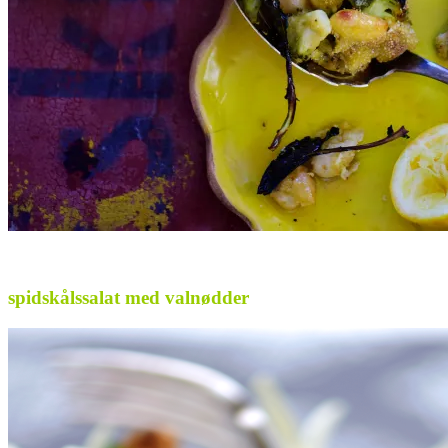
.
spidskålssalat med valnødder