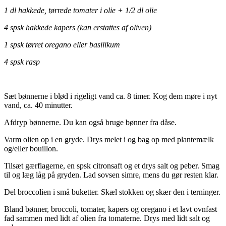
1 dl hakkede, tørrede tomater i olie + 1/2 dl olie
4 spsk hakkede kapers (kan erstattes af oliven)
1 spsk tørret oregano eller basilikum
4 spsk rasp
Sæt bønnerne i blød i rigeligt vand ca. 8 timer. Kog dem møre i nyt
vand, ca. 40 minutter.
Afdryp bønnerne. Du kan også bruge bønner fra dåse.
Varm olien op i en gryde. Drys melet i og bag op med plantemælk
og/eller bouillon.
Tilsæt gærflagerne, en spsk citronsaft og et drys salt og peber. Smag
til og læg låg på gryden. Lad sovsen simre, mens du gør resten klar.
Del broccolien i små buketter. Skæl stokken og skær den i terninger.
Bland bønner, broccoli, tomater, kapers og oregano i et lavt ovnfast
fad sammen med lidt af olien fra tomaterne. Drys med lidt salt og