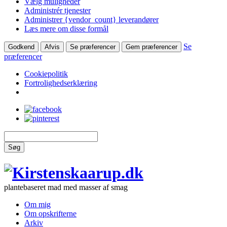
Vælg muligheder
Administrér tjenester
Administrer {vendor_count} leverandører
Læs mere om disse formål
Se
Godkend
Afvis
Se præferencer
Gem præferencer
præferencer
Cookiepolitik
Fortrolighedserklæring
Søg
plantebaseret mad med masser af smag
Om mig
Om opskrifterne
Arkiv