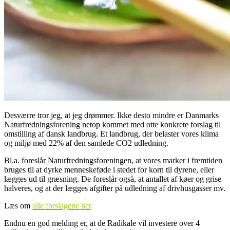
Desværre tror jeg, at jeg drømmer. Ikke desto mindre er Danmarks
Naturfredningsforening netop kommet med otte konkrete forslag til
omstilling af dansk landbrug. Et landbrug, der belaster vores klima
og miljø med 22% af den samlede CO2 udledning.
Bl.a. foreslår Naturfredningsforeningen, at vores marker i fremtiden
bruges til at dyrke menneskeføde i stedet for korn til dyrene, eller
lægges ud til græsning. De foreslår også, at antallet af køer og grise
halveres, og at der lægges afgifter på udledning af drivhusgasser mv.
Læs om
alle
forslagene her
.
Endnu en god melding er, at de Radikale vil investere over 4