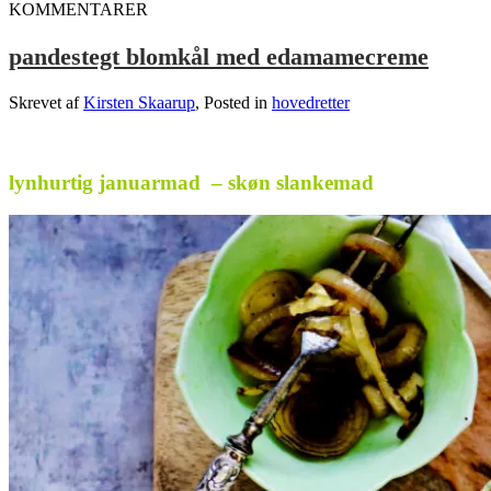
KOMMENTARER
pandestegt blomkål med edamamecreme
Skrevet af
Kirsten Skaarup
, Posted in
hovedretter
.
lynhurtig januarmad – skøn slankemad