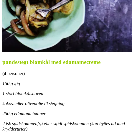
pandestegt blomkål med edamamecreme
(4 personer)
150 g løg
1 stort blomkålshoved
kokos- eller olivenolie til stegning
250 g edamamebønner
2 tsk spidskommenfrø eller stødt spidskommen (kan byttes ud med
krydderurter)