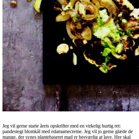
Jeg vil gerne starte årets opskrifter med en virkelig hurtig ret:
pandestegt blomkål med edamamecreme. Jeg vil jo gerne glæde de
mange, der synes plantebaseret mad er besværlig at lave. Her skal