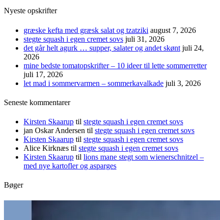
Nyeste opskrifter
græske kefta med græsk salat og tzatziki
august 7, 2026
stegte squash i egen cremet sovs
juli 31, 2026
det går helt agurk … supper, salater og andet skønt
juli 24,
2026
mine bedste tomatopskrifter – 10 ideer til lette sommerretter
juli 17, 2026
let mad i sommervarmen – sommerkavalkade
juli 3, 2026
Seneste kommentarer
Kirsten Skaarup
til
stegte squash i egen cremet sovs
jan Oskar Andersen
til
stegte squash i egen cremet sovs
Kirsten Skaarup
til
stegte squash i egen cremet sovs
Alice Kirknæs
til
stegte squash i egen cremet sovs
Kirsten Skaarup
til
lions mane stegt som wienerschnitzel –
med nye kartofler og asparges
Bøger