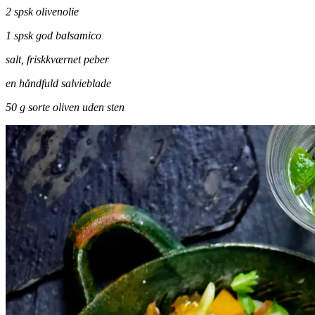
2 spsk olivenolie
1 spsk god balsamico
salt, friskkværnet peber
en håndfuld salvieblade
50 g sorte oliven uden sten