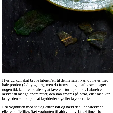
Hvis du kun skal bruge labneh’en til denne salat, kan du nøjes med
halv portion (2 dl yoghurt), men da fremstillingen af ”osten” tager
nogen tid, kan det betale sig at lave en større portion. Labneh er
lækker til mange andre retter, den kan smøres på brød, eller man kan
bruge den som dip tilsat krydderier og/eller krydderurter.
Rør yoghurten med salt og citronsaft og hæld den i et osteklæde
eller et kaffefilter. Sæt yoghurten til afdrypning 12-24 timer. Jo