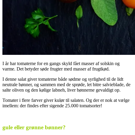
I år har tomaterne for en gangs skyld fået masser af solskin og
varme. Det betyder søde frugter med masser af frugtkød.
I denne salat giver tomaterne både sødme og syrlighed til de lidt
neutrale bønner, og sammen med de sprøde, let bitre salvieblade, de
salte oliven og den kølige labneh, liver bønnerne gevaldigt op.
Tomater i flere farver giver kulør til salaten. Og der er nok at vælge
imellem: der findes efter sigende 25.000 tomatsorter!
.
gule eller grønne bønner?