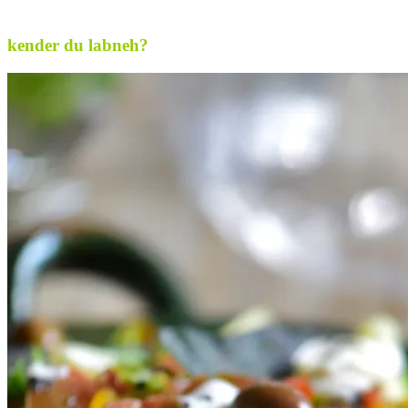
.
kender du labneh?