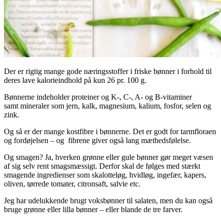
Der er rigtig mange gode næringsstoffer i friske bønner i forhold til
deres lave kalorieindhold på kun 26 pr. 100 g.
Bønnerne indeholder proteiner og K-, C-, A- og B-vitaminer
samt mineraler som jern, kalk, magnesium, kalium, fosfor, selen og
zink.
Og så er der mange kostfibre i bønnerne. Det er godt for tarmfloraen
og fordøjelsen – og fibrene giver også lang mæthedsfølelse.
Og smagen? Ja, hverken grønne eller gule bønner gør meget væsen
af sig selv rent smagsmæssigt. Derfor skal de følges med stærkt
smagende ingredienser som skalotteløg, hvidløg, ingefær, kapers,
oliven, tørrede tomater, citronsaft, salvie etc.
Jeg har udelukkende brugt voksbønner til salaten, men du kan også
bruge grønne eller lilla bønner – eller blande de tre farver.