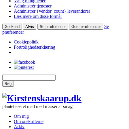
Vælg muligheder
Administrér tjenester
Administrer {vendor_count} leverandører
Læs mere om disse formål
Se
Godkend
Afvis
Se præferencer
Gem præferencer
præferencer
Cookiepolitik
Fortrolighedserklæring
Søg
plantebaseret mad med masser af smag
Om mig
Om opskrifterne
Arkiv