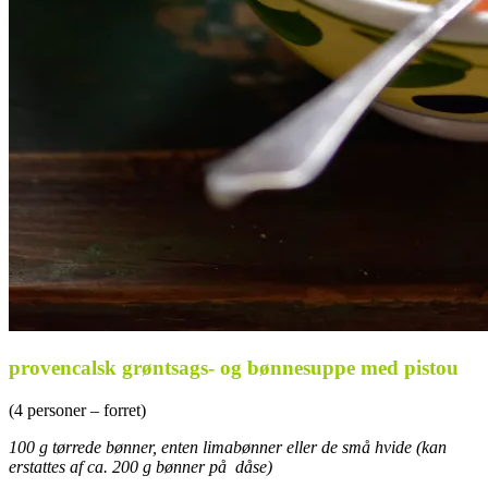
provencalsk grøntsags- og bønnesuppe med pistou
(4 personer – forret)
100 g tørrede bønner, enten limabønner eller de små hvide (kan
erstattes af ca. 200 g bønner på dåse)