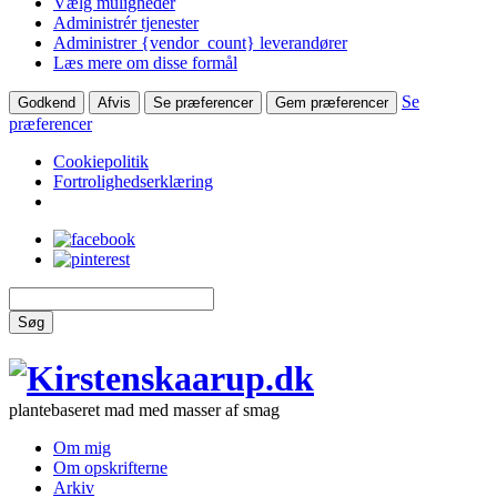
Vælg muligheder
Administrér tjenester
Administrer {vendor_count} leverandører
Læs mere om disse formål
Se
Godkend
Afvis
Se præferencer
Gem præferencer
præferencer
Cookiepolitik
Fortrolighedserklæring
Søg
plantebaseret mad med masser af smag
Om mig
Om opskrifterne
Arkiv