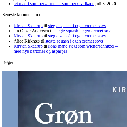
let mad i sommervarmen – sommerkavalkade
juli 3, 2026
Seneste kommentarer
Kirsten Skaarup
til
stegte squash i egen cremet sovs
jan Oskar Andersen
til
stegte squash i egen cremet sovs
Kirsten Skaarup
til
stegte squash i egen cremet sovs
Alice Kirknæs
til
stegte squash i egen cremet sovs
Kirsten Skaarup
til
lions mane stegt som wienerschnitzel –
med nye kartofler og asparges
Bøger