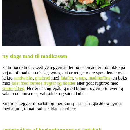
ny slags mad til madkassen
Er tidligere tiders svedige æggemadder og ostemadder mon ikke på
vej ud af madkassen? Jeg synes, det er meget mere spændende med
lækre
sandwichs
,
pitabrød
med
falafler
,
wraps
,
madmuffins
, en boks
med
salat med tørrede frugter og nødder
eller godt rugbrød med
smørepålæg
. Her er et smørepålæg med bønner og en børnevenlig
salat med couscous, valnødder og søde dadler.
Smørepålægget af borlottibønner kan spises på rugbrød og pyntes
med agurk, tomat, radiser, bladselleri etc.
smørepålæg af borlottibønner og artiskok