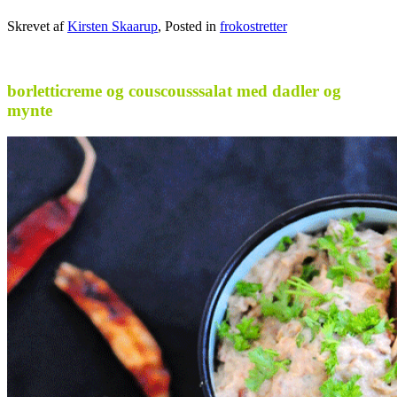
Skrevet af
Kirsten Skaarup
, Posted in
frokostretter
borletticreme og couscousssalat med dadler og
mynte