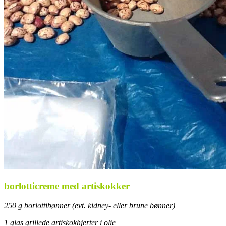
borlotticreme med artiskokker
250 g borlottibønner (evt. kidney- eller brune bønner)
1 glas grillede artiskokhjerter i olie