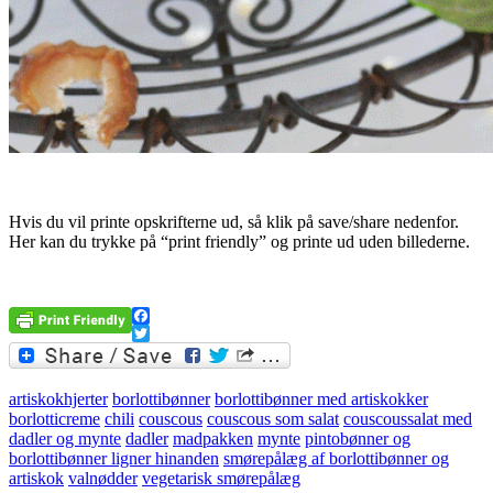
Hvis du vil printe opskrifterne ud, så klik på save/share nedenfor.
Her kan du trykke på “print friendly” og printe ud uden billederne.
Facebook
Twitter
artiskokhjerter
borlottibønner
borlottibønner med artiskokker
borlotticreme
chili
couscous
couscous som salat
couscoussalat med
dadler og mynte
dadler
madpakken
mynte
pintobønner og
borlottibønner ligner hinanden
smørepålæg af borlottibønner og
artiskok
valnødder
vegetarisk smørepålæg