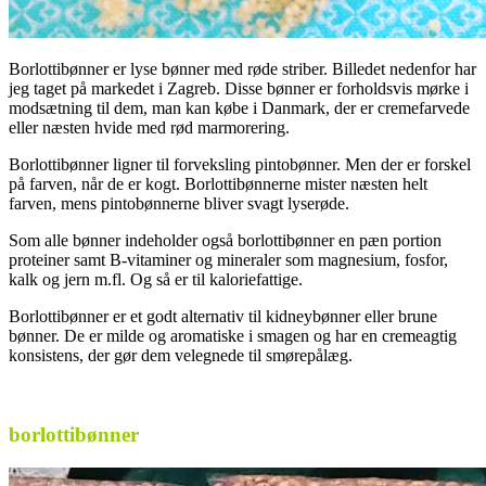
Borlottibønner er lyse bønner med røde striber. Billedet nedenfor har
jeg taget på markedet i Zagreb. Disse bønner er forholdsvis mørke i
modsætning til dem, man kan købe i Danmark, der er cremefarvede
eller næsten hvide med rød marmorering.
Borlottibønner ligner til forveksling pintobønner. Men der er forskel
på farven, når de er kogt. Borlottibønnerne mister næsten helt
farven, mens pintobønnerne bliver svagt lyserøde.
Som alle bønner indeholder også borlottibønner en pæn portion
proteiner samt B-vitaminer og mineraler som magnesium, fosfor,
kalk og jern m.fl. Og så er til kaloriefattige.
Borlottibønner er et godt alternativ til kidneybønner eller brune
bønner. De er milde og aromatiske i smagen og har en cremeagtig
konsistens, der gør dem velegnede til smørepålæg.
borlottibønner