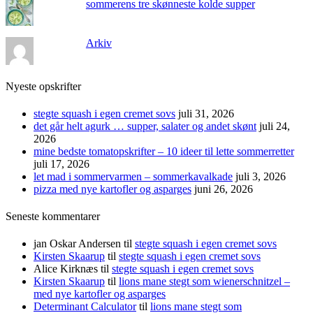
sommerens tre skønneste kolde supper
Arkiv
Nyeste opskrifter
stegte squash i egen cremet sovs
juli 31, 2026
det går helt agurk … supper, salater og andet skønt
juli 24,
2026
mine bedste tomatopskrifter – 10 ideer til lette sommerretter
juli 17, 2026
let mad i sommervarmen – sommerkavalkade
juli 3, 2026
pizza med nye kartofler og asparges
juni 26, 2026
Seneste kommentarer
jan Oskar Andersen
til
stegte squash i egen cremet sovs
Kirsten Skaarup
til
stegte squash i egen cremet sovs
Alice Kirknæs
til
stegte squash i egen cremet sovs
Kirsten Skaarup
til
lions mane stegt som wienerschnitzel –
med nye kartofler og asparges
Determinant Calculator
til
lions mane stegt som