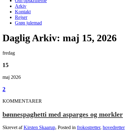
Om opskrifterne
Arkiv
Kontakt
Rejser
Grøn julemad
Daglig Arkiv: maj 15, 2026
fredag
15
maj 2026
2
KOMMENTARER
bønnespaghetti med asparges og morkler
Skrevet af
Kirsten Skaarup
, Posted in
frokostretter
,
hovedretter
.