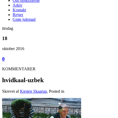
Om opskrifterne
Arkiv
Kontakt
Rejser
Grøn julemad
tirsdag
18
oktober 2016
0
KOMMENTARER
hvidkaal-uzbek
Skrevet af
Kirsten Skaarup
, Posted in