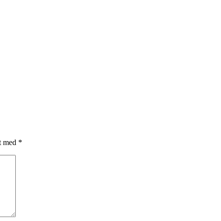
et med
*