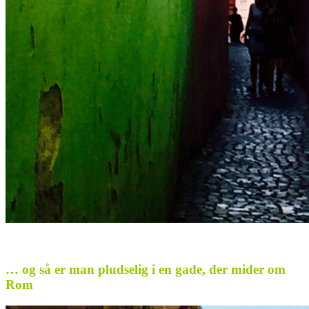
.
… og så er man pludselig i en gade, der mider om
Rom