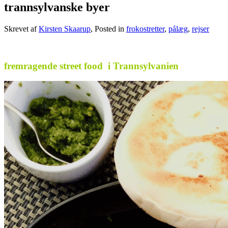
trannsylvanske byer
Skrevet af
Kirsten Skaarup
, Posted in
frokostretter
,
pålæg
,
rejser
.
fremragende street food i Trannsylvanien