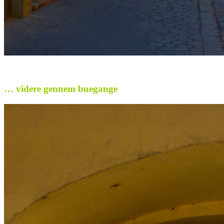
.
… videre gennem buegange