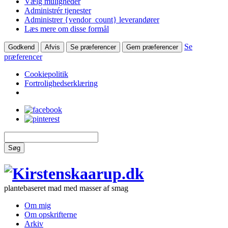
Vælg muligheder
Administrér tjenester
Administrer {vendor_count} leverandører
Læs mere om disse formål
Se
Godkend
Afvis
Se præferencer
Gem præferencer
præferencer
Cookiepolitik
Fortrolighedserklæring
Søg
plantebaseret mad med masser af smag
Om mig
Om opskrifterne
Arkiv