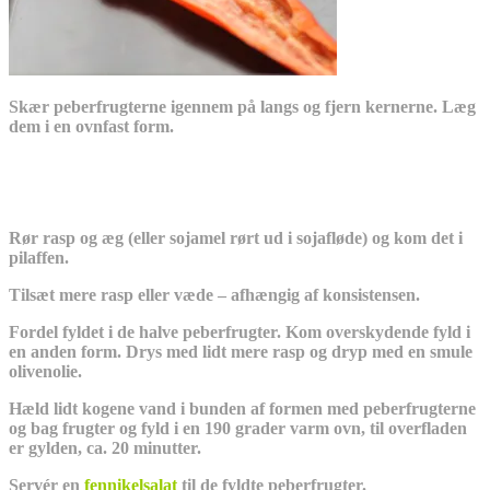
Skær peberfrugterne igennem på langs og fjern kernerne. Læg
dem i en ovnfast form.
Rør rasp og æg (eller sojamel rørt ud i sojafløde) og kom det i
pilaffen.
Tilsæt mere rasp eller væde – afhængig af konsistensen.
Fordel fyldet i de halve peberfrugter. Kom overskydende fyld i
en anden form. Drys med lidt mere rasp og dryp med en smule
olivenolie.
Hæld lidt kogene vand i bunden af formen med peberfrugterne
og bag frugter og fyld i en 190 grader varm ovn, til overfladen
er gylden, ca. 20 minutter.
Servér en
fennikelsalat
til de fyldte peberfrugter.