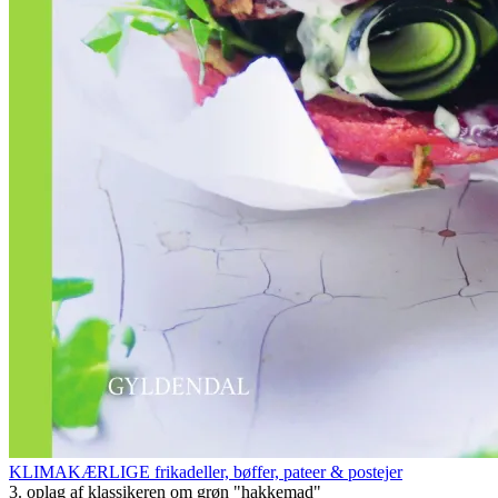
KLIMAKÆRLIGE frikadeller, bøffer, pateer & postejer
3. oplag af klassikeren om grøn "hakkemad"