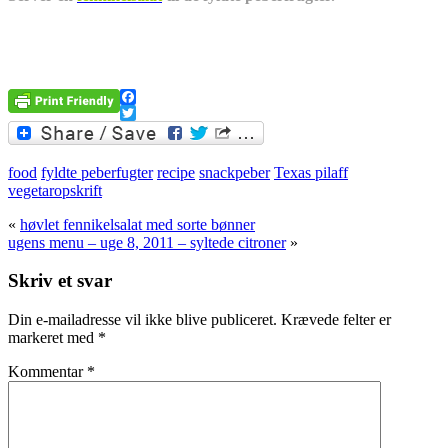
Facebook
Twitter
food
fyldte peberfugter
recipe
snackpeber
Texas pilaff
vegetaropskrift
«
høvlet fennikelsalat med sorte bønner
ugens menu – uge 8, 2011 – syltede citroner
»
Skriv et svar
Din e-mailadresse vil ikke blive publiceret.
Krævede felter er
markeret med
*
Kommentar
*