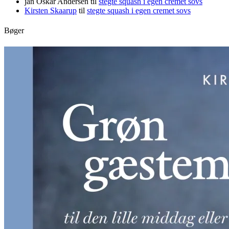
jan Oskar Andersen
til
stegte squash i egen cremet sovs
Kirsten Skaarup
til
stegte squash i egen cremet sovs
Bøger