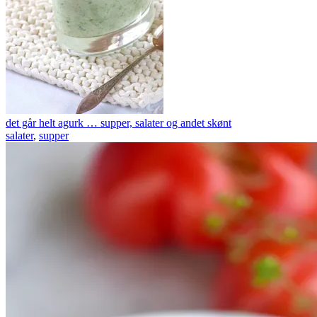
det går helt agurk … supper, salater og andet skønt
salater
,
supper