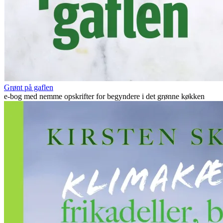
Grønt på gaflen
e-bog med nemme opskrifter for begyndere i det grønne køkken