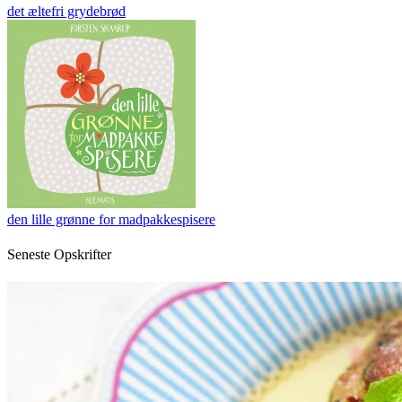
det æltefri grydebrød
den lille grønne for madpakkespisere
Seneste Opskrifter