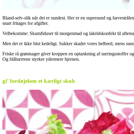
Bland-selv-slik når det er sundest. Her er en supersund og farvestrål
snart fritages for afgifter.
Velbekomme: Skumfiduser til morgenmad og lakridskonfekt til aftensma
Men det er ikke blot kedeligt. Sukker skader vores helbred, mens sun
Friske rå grøntsager giver kroppen en optankning af næringsstoffer o
Og blåbærrene styrker ydermere hjernen.
.
gi’ fordøjelsen et kærligt skub