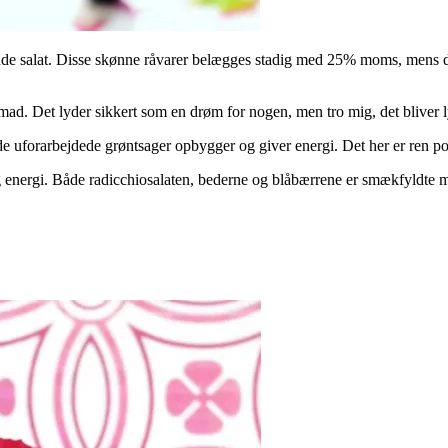
ende salat. Disse skønne råvarer belægges stadig med 25% moms, mens den
d. Det lyder sikkert som en drøm for nogen, men tro mig, det bliver ly
de uforarbejdede grøntsager opbygger og giver energi. Det her er ren 
g energi. Både radicchiosalaten, bederne og blåbærrene er smækfyldte 