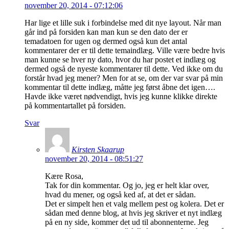
november 20, 2014 - 07:12:06
Har lige et lille suk i forbindelse med dit nye layout. Når man
går ind på forsiden kan man kun se den dato der er
temadatoen for ugen og dermed også kun det antal
kommentarer der er til dette temaindlæg. Ville være bedre hvis
man kunne se hver ny dato, hvor du har postet et indlæg og
dermed også de nyeste kommentarer til dette. Ved ikke om du
forstår hvad jeg mener? Men for at se, om der var svar på min
kommentar til dette indlæg, måtte jeg først åbne det igen….
Havde ikke været nødvendigt, hvis jeg kunne klikke direkte
på kommentartallet på forsiden.
Svar
Kirsten Skaarup
november 20, 2014 - 08:51:27
Kære Rosa,
Tak for din kommentar. Og jo, jeg er helt klar over,
hvad du mener, og også ked af, at det er sådan.
Det er simpelt hen et valg mellem pest og kolera. Det er
sådan med denne blog, at hvis jeg skriver et nyt indlæg
på en ny side, kommer det ud til abonnenterne. Jeg