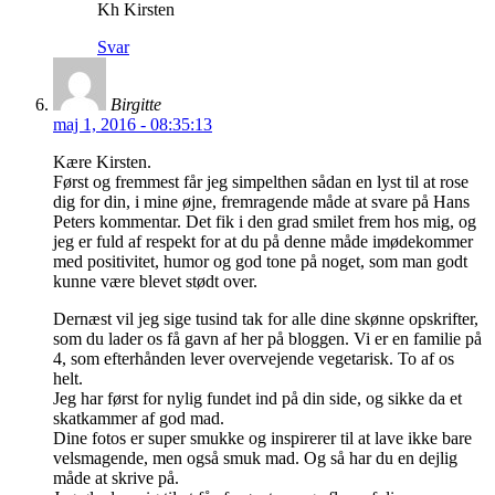
Kh Kirsten
Svar
Birgitte
maj 1, 2016 - 08:35:13
Kære Kirsten.
Først og fremmest får jeg simpelthen sådan en lyst til at rose
dig for din, i mine øjne, fremragende måde at svare på Hans
Peters kommentar. Det fik i den grad smilet frem hos mig, og
jeg er fuld af respekt for at du på denne måde imødekommer
med positivitet, humor og god tone på noget, som man godt
kunne være blevet stødt over.
Dernæst vil jeg sige tusind tak for alle dine skønne opskrifter,
som du lader os få gavn af her på bloggen. Vi er en familie på
4, som efterhånden lever overvejende vegetarisk. To af os
helt.
Jeg har først for nylig fundet ind på din side, og sikke da et
skatkammer af god mad.
Dine fotos er super smukke og inspirerer til at lave ikke bare
velsmagende, men også smuk mad. Og så har du en dejlig
måde at skrive på.