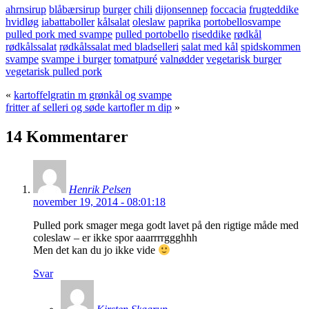
ahrnsirup
blåbærsirup
burger
chili
dijonsennep
foccacia
frugteddike
hvidløg
iabattaboller
kålsalat
oleslaw
paprika
portobellosvampe
pulled pork med svampe
pulled portobello
riseddike
rødkål
rødkålssalat
rødkålssalat med bladselleri
salat med kål
spidskommen
svampe
svampe i burger
tomatpuré
valnødder
vegetarisk burger
vegetarisk pulled pork
«
kartoffelgratin m grønkål og svampe
fritter af selleri og søde kartofler m dip
»
14 Kommentarer
Henrik Pelsen
november 19, 2014 - 08:01:18
Pulled pork smager mega godt lavet på den rigtige måde med
coleslaw – er ikke spor aaarrrrggghhh
Men det kan du jo ikke vide
Svar