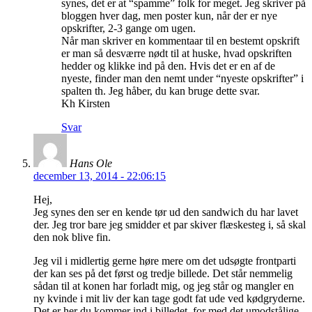
synes, det er at “spamme” folk for meget. Jeg skriver på
bloggen hver dag, men poster kun, når der er nye
opskrifter, 2-3 gange om ugen.
Når man skriver en kommentaar til en bestemt opskrift
er man så desværre nødt til at huske, hvad opskriften
hedder og klikke ind på den. Hvis det er en af de
nyeste, finder man den nemt under “nyeste opskrifter” i
spalten th. Jeg håber, du kan bruge dette svar.
Kh Kirsten
Svar
Hans Ole
december 13, 2014 - 22:06:15
Hej,
Jeg synes den ser en kende tør ud den sandwich du har lavet
der. Jeg tror bare jeg smidder et par skiver flæskesteg i, så skal
den nok blive fin.
Jeg vil i midlertig gerne høre mere om det udsøgte frontparti
der kan ses på det først og tredje billede. Det står nemmelig
sådan til at konen har forladt mig, og jeg står og mangler en
ny kvinde i mit liv der kan tage godt fat ude ved kødgryderne.
Det er her du kommer ind i billedet, for med det umodstålige