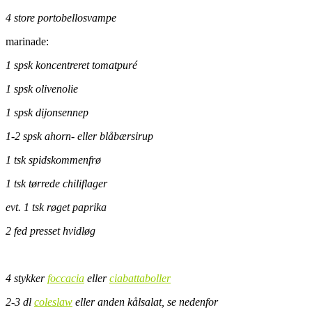
4 store portobellosvampe
marinade:
1 spsk koncentreret tomatpuré
1 spsk olivenolie
1 spsk dijonsennep
1-2 spsk ahorn- eller blåbærsirup
1 tsk spidskommenfrø
1 tsk tørrede chiliflager
evt. 1 tsk røget paprika
2 fed presset hvidløg
4 stykker
foccacia
eller
ciabattaboller
2-3 dl
coleslaw
eller anden kålsalat, se nedenfor