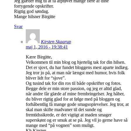
Jeg glæder mig til at få afprøvet mange flere af dine
forrygende opskrifter.
Rigtig god søndag.
Mange hilsner Birgitte
Svar
Kirsten Skaarup
maj 1, 2016 - 19:38:41
Kære Birgitte,
Velkommen til min blog og hjertelig tak for din hilsen.
Det er sjovt, du har fundet bloggens mest aparte indlæg.
Jeg tror jo på, at man når længst med humor, hvis folk
bliver lidt for “sjove”.
Og tusind tak for din ros til både opskrifter og fotos.
Begge dele er min store passion, og jeg er altid glad,
når andre får glæde af mine frembringelser. Jeg håber,
du bliver rigtig glad for at følge med på bloggen og
forhåbentlig få mange gode smagsoplevelser. Jeg tror, at
skal man skifte madvaner til det sunde og
fremtidssikrede, er det vigtigt at maden smager
superskønt og er smuk at se på. Jeg vil jo gerne have så
mange med “på vognen” som muligt.
Kh Kirsten