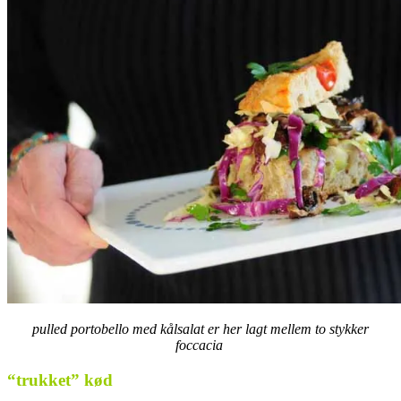
pulled portobello med kålsalat er her lagt mellem to stykker
foccacia
“trukket” kød