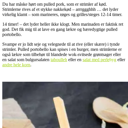
Du har måske hørt om pulled pork, som er strimler af kød.
Strimlerne rives af et stykke nakkekød – arrrggghhh … det lyder
virkelig klamt – som marineres, røges og grilles/steges 12-14 timer.
14 timer! – det lyder heller ikke klogt. Men marinaden er faktisk ret
god. Det fik mig til at lave en gang lækre og bæredygtige pulled
portobello.
Svampe er jo lidt seje og velegnede til at rive (eller skære) i tynde
strimler. Pulled portobello kan spises i en burger, men strimlerne er
også lækre som tilbehør til blandede wok-svitsede grøntsager eller
en salat som bulgursalaten
taboulleh
eller en
salat med perle
byg
eller
andre hele korn
.