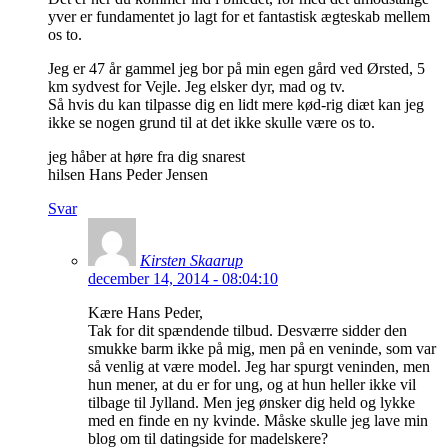
yver er fundamentet jo lagt for et fantastisk ægteskab mellem
os to.
Jeg er 47 år gammel jeg bor på min egen gård ved Ørsted, 5
km sydvest for Vejle. Jeg elsker dyr, mad og tv.
Så hvis du kan tilpasse dig en lidt mere kød-rig diæt kan jeg
ikke se nogen grund til at det ikke skulle være os to.
jeg håber at høre fra dig snarest
hilsen Hans Peder Jensen
Svar
Kirsten Skaarup
december 14, 2014 - 08:04:10
Kære Hans Peder,
Tak for dit spændende tilbud. Desværre sidder den
smukke barm ikke på mig, men på en veninde, som var
så venlig at være model. Jeg har spurgt veninden, men
hun mener, at du er for ung, og at hun heller ikke vil
tilbage til Jylland. Men jeg ønsker dig held og lykke
med en finde en ny kvinde. Måske skulle jeg lave min
blog om til datingside for madelskere?