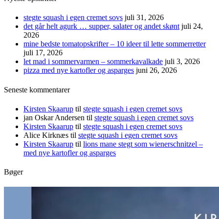
stegte squash i egen cremet sovs
juli 31, 2026
det går helt agurk … supper, salater og andet skønt
juli 24,
2026
mine bedste tomatopskrifter – 10 ideer til lette sommerretter
juli 17, 2026
let mad i sommervarmen – sommerkavalkade
juli 3, 2026
pizza med nye kartofler og asparges
juni 26, 2026
Seneste kommentarer
Kirsten Skaarup
til
stegte squash i egen cremet sovs
jan Oskar Andersen
til
stegte squash i egen cremet sovs
Kirsten Skaarup
til
stegte squash i egen cremet sovs
Alice Kirknæs
til
stegte squash i egen cremet sovs
Kirsten Skaarup
til
lions mane stegt som wienerschnitzel –
med nye kartofler og asparges
Bøger