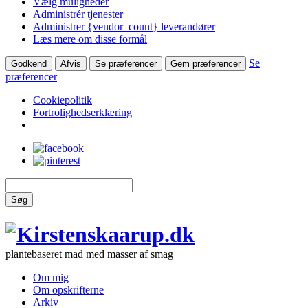
Vælg muligheder
Administrér tjenester
Administrer {vendor_count} leverandører
Læs mere om disse formål
Se
Godkend
Afvis
Se præferencer
Gem præferencer
præferencer
Cookiepolitik
Fortrolighedserklæring
Søg
plantebaseret mad med masser af smag
Om mig
Om opskrifterne
Arkiv