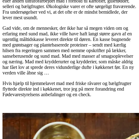
eller anden ultraforarbejdet mad i forhold til kartofler, gulerødder,
selleri og bælgfrugter. Økologiske varer er ofte sørgeligt fraværende.
Fra undersøgelser ved vi, at det ofte er de mindst bemidlede, der
lever mest usundt.
Gad vide, om de mennesker, der ikke har så megen viden om og
erfaring med sund mad, ikke ville have haft langt større gavn af en
ugentlig måltidskasse leveret direkte til døren. En kasse bugnende
med grøntsager og plantebaserede proteiner – sendt med kærlig
hilsen fra regeringen sammen med nemme opskrifter på lækker,
sanseberusende og sund mad. Mad med masser af smagsoplevelser
og næring. Mad med krydderurter og krydderier, som måske aldrig
har fået lov at sprede deres vidunderlige dufte i køkkenet før. En ny
verden ville åbne sig …
Hvis hjælp til hjemmelavet mad med friske råvarer og bælgfrugter
flyttede direkte ind i køkkenet, tror jeg på mere forandring end
Fødevarestyrelsens anbefalinger og en check.
.