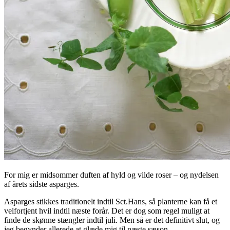
For mig er midsommer duften af hyld og vilde roser – og nydelsen
af årets sidste asparges.
Asparges stikkes traditionelt indtil Sct.Hans, så planterne kan få et
velfortjent hvil indtil næste forår. Det er dog som regel muligt at
finde de skønne stængler indtil juli. Men så er det definitivt slut, og
jeg begynder allerede at glæde mig til næste sæson.