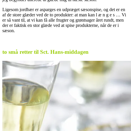
Ligesom jordbær er asparges en udpræget sæsonspise, og det er en
af de store glæder ved de to produkter: at man kan l æ n g e s … Vi
er så vant til, at vi kan få alle frugter og grøntsager året rundt, men
der er faktisk en stor glæde ved at spise produkterne, når de er i
sæson.
.
to små retter til Sct. Hans-middagen