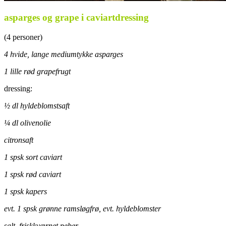
asparges og grape i caviartdressing
(4 personer)
4 hvide, lange mediumtykke asparges
1 lille rød grapefrugt
dressing:
½ dl hyldeblomstsaft
¼ dl olivenolie
citronsaft
1 spsk sort caviart
1 spsk rød caviart
1 spsk kapers
evt. 1 spsk grønne ramsløgfrø, evt. hyldeblomster
salt, friskkværnet peber