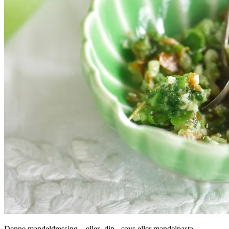
Denne mandeldressing – eller -dip, -sovs eller mandelpasta –