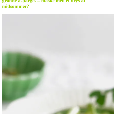
grønne asparges – måske med et drys af
midsommer?