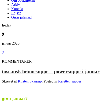
Om opskrifterne
Arkiv
Kontakt
Rejser
Grøn julemad
fredag
9
januar 2026
7
KOMMENTARER
toscansk bønnesuppe – powersuppe i januar
Skrevet af
Kirsten Skaarup
, Posted in
forretter
,
supper
.
grøn januar?