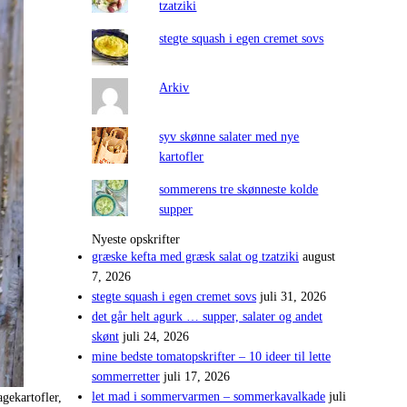
tzatziki
stegte squash i egen cremet sovs
Arkiv
syv skønne salater med nye
kartofler
sommerens tre skønneste kolde
supper
Nyeste opskrifter
græske kefta med græsk salat og tzatziki
august
7, 2026
stegte squash i egen cremet sovs
juli 31, 2026
det går helt agurk … supper, salater og andet
skønt
juli 24, 2026
mine bedste tomatopskrifter – 10 ideer til lette
sommerretter
juli 17, 2026
let mad i sommervarmen – sommerkavalkade
juli
agekartofler,