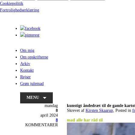
Cookiepolitik
Fortrolighedserklæring
Om mig
Om opskrifterne
Arkiv
Kontakt
Rejser
Grøn julemad
MENU
mandag
kunstigt åndedræt til de gamle karto
8
Skrevet af
Kirsten Skaarup
, Posted in
f
april 2024
.
8
mad alle har råd til
KOMMENTARER