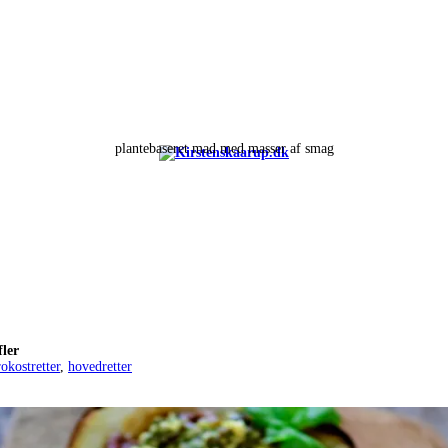
plantebaseret mad med masser af smag
fler
rokostretter
,
hovedretter