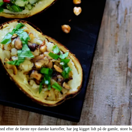
d efter de første nye danske kartofler, har jeg kigget lidt på de gamle, store b