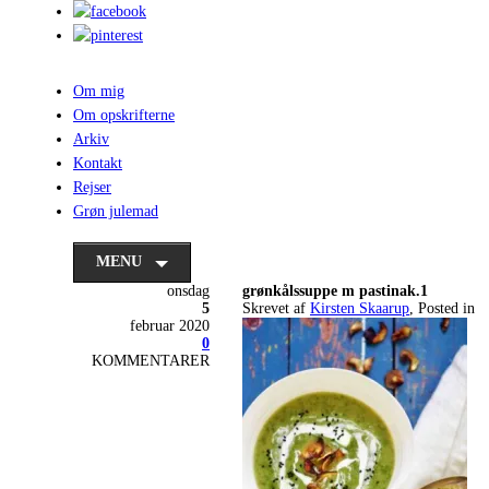
Om mig
Om opskrifterne
Arkiv
Kontakt
Rejser
Grøn julemad
MENU
onsdag
grønkålssuppe m pastinak.1
5
Skrevet af
Kirsten Skaarup
, Posted in
februar 2020
0
KOMMENTARER