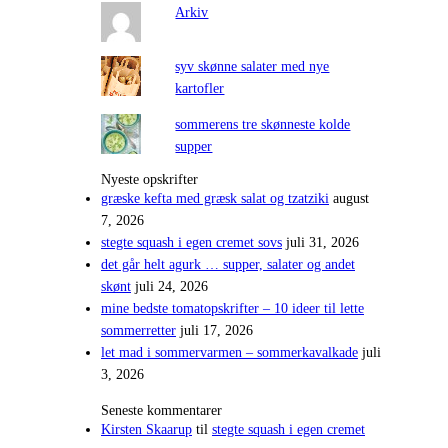
Arkiv
syv skønne salater med nye
kartofler
sommerens tre skønneste kolde
supper
Nyeste opskrifter
græske kefta med græsk salat og tzatziki
august
7, 2026
stegte squash i egen cremet sovs
juli 31, 2026
det går helt agurk … supper, salater og andet
skønt
juli 24, 2026
mine bedste tomatopskrifter – 10 ideer til lette
sommerretter
juli 17, 2026
let mad i sommervarmen – sommerkavalkade
juli
3, 2026
Seneste kommentarer
Kirsten Skaarup
til
stegte squash i egen cremet