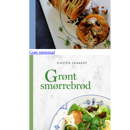
Grøn gæstemad