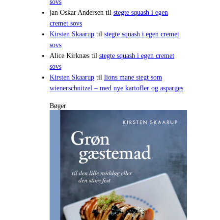
sovs
jan Oskar Andersen
til
stegte squash i egen
cremet sovs
Kirsten Skaarup
til
stegte squash i egen cremet
sovs
Alice Kirknæs
til
stegte squash i egen cremet
sovs
Kirsten Skaarup
til
lions mane stegt som
wienerschnitzel – med nye kartofler og asparges
Bøger