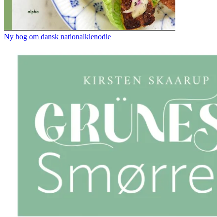
Ny bog om dansk nationalklenodie