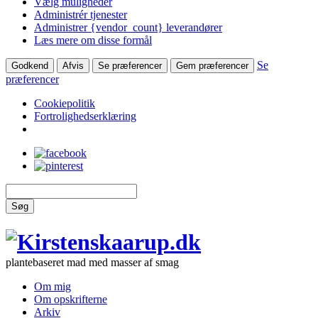
Vælg muligheder
Administrér tjenester
Administrer {vendor_count} leverandører
Læs mere om disse formål
Se
Godkend
Afvis
Se præferencer
Gem præferencer
præferencer
Cookiepolitik
Fortrolighedserklæring
Søg
plantebaseret mad med masser af smag
Om mig
Om opskrifterne
Arkiv