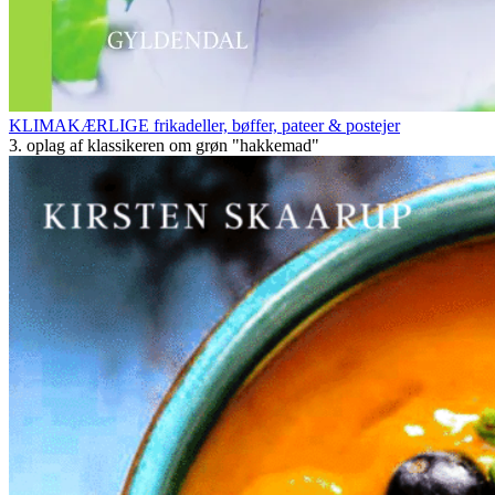
KLIMAKÆRLIGE frikadeller, bøffer, pateer & postejer
3. oplag af klassikeren om grøn "hakkemad"