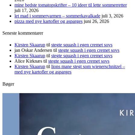
mine bedste tomatopskrifter – 10 ideer til lette sommerretter
juli 17, 2026
let mad i sommervarmen – sommerkavalkade
juli 3, 2026
pizza med nye kartofler og asparges
juni 26, 2026
Seneste kommentarer
Kirsten Skaarup
til
stegte squash i egen cremet sovs
jan Oskar Andersen
til
stegte squash i egen cremet sovs
Kirsten Skaarup
til
stegte squash i egen cremet sovs
Alice Kirknæs
til
stegte squash i egen cremet sovs
Kirsten Skaarup
til
lions mane stegt som wienerschnitzel –
med nye kartofler og asparges
Bøger