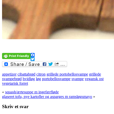
Facebook
Twitter
appetizer
cibattabrød
citron
grillede portobellosvampe
grillede
svampebrød
hvidløg
løg
portobellosvampe
svampe
vegansk ost
vegetarisk forret
«
squash/ærtesuppe m ingefærfløde
glaseret tofu, nye kartofler og asparges m ramsløgsmayo
»
Skriv et svar